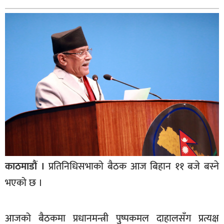
बागमती
कर्णाली
सुदूरपश्चिम
मधेश
विशेष
राजनीति
प्रमुख
समाचार
राष्ट्रिय
काठमाडौं ।
प्रतिनिधिसभाको बैठक आज बिहान ११ बजे बस्ने
अन्तराष्ट्रिय
भएको छ ।
अन्तरबार्ता
अर्थ
आजको बैठकमा प्रधानमन्त्री पुष्पकमल दाहालसँग प्रत्यक्ष