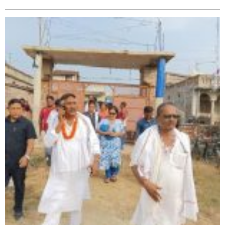
सिराहा – २ मा जनमत छापको उपस्थिति बलियो , जनता उत्साहित
सिराहा-२ मा संजय यादव भिड्ने !
रक्तदान सेवामा जिल्लामै दोस्रो स्थान ल्याएकोमा जनमत नेताद्वय