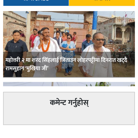
महोत्तरी २ मा शरद सिंहलाई जिताउन लोहरपट्टीमा दिनरात खट्दै
रामसुहाग ‘मुखिया जी’
कमेन्ट गर्नुहोस्
सम्बन्धित