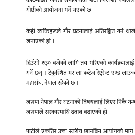
खेलकुद
गोष्ठीको आयोजना गर्ने भएको छ ।
मनोरञ्जन
केही व्यक्तिहरूले गौर घटनालाई अतिरञ्जित गर्न थाल
फोटो
/
जनाएको हो ।
भिडियो
अन्य
दिउँसो १ः३० बजेको लागि तय गरिएको कार्यक्रमलाई उ
समाज
गर्ने छन् । टेकुस्थित मसला कटेज रेष्टुरेन्ट एण्ड ल
महासंघ, नेपाल रहेको छ ।
शिक्षा
विचार
जसपा नेपाल गौर घटनाको विषयलाई लिएर निकै गम्
स्वास्थ्य
जसपाले सरकारमाथि दबाब बढाएको हो ।
पार्टीले एकतिर उच्च स्तरीय छानबिन आयोगको माग रा