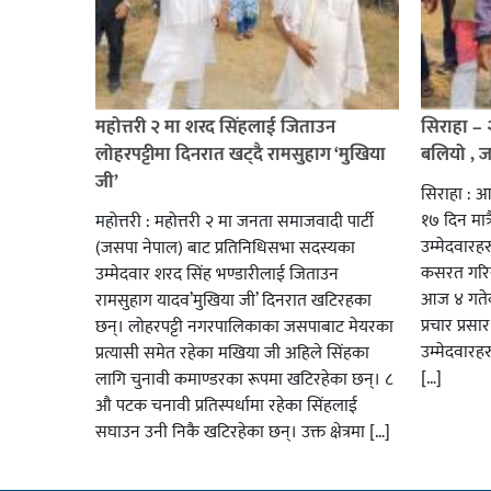
महोत्तरी २ मा शरद सिंहलाई जिताउन
सिराहा –
लोहरपट्टीमा दिनरात खट्दै रामसुहाग ‘मुखिया
बलियो , 
जी’
सिराहा : आ
१७ दिन मात्र
महोत्तरी : महोत्तरी २ मा जनता समाजवादी पार्टी
उम्मेदवार
(जसपा नेपाल) बाट प्रतिनिधिसभा सदस्यका
कसरत गरिर
उम्मेदवार शरद सिंह भण्डारीलाई जिताउन
आज ४ गतेबा
रामसुहाग यादव’मुखिया जी’ दिनरात खटिरहका
प्रचार प्रस
छन्। लोहरपट्टी नगरपालिकाका जसपाबाट मेयरका
उम्मेदवारह
प्रत्यासी समेत रहेका मखिया जी अहिले सिंहका
[…]
लागि चुनावी कमाण्डरका रूपमा खटिरहेका छन्। ८
औ पटक चनावी प्रतिस्पर्धामा रहेका सिंहलाई
सघाउन उनी निकै खटिरहेका छन्। उक्त क्षेत्रमा […]