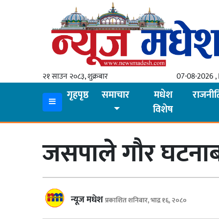
गृहपृष्ठ
समाचार
२१ साउन २०८३, शुक्रबार
07-08-2026 , 
स्थानीय
गृहपृष्ठ
समाचार
मधेश
राजनीत
विशेष
प्रदेश
कोशी
जसपाले गौर घटनाबारे
मधेश
प्रदेश
लुम्बिनी
न्यूज मधेश
प्रकाशित शनिबार, भाद्र १६, २०८०
गण्डकी