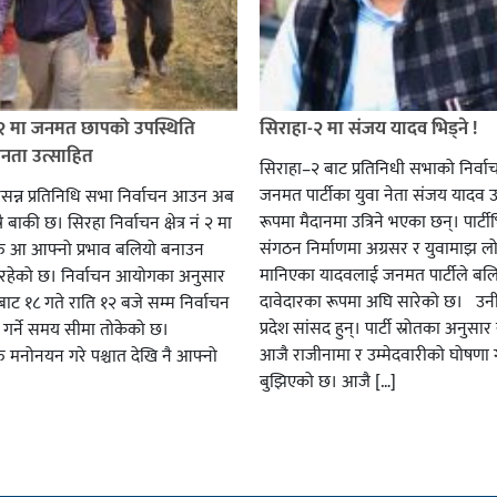
 २ मा जनमत छापको उपस्थिति
सिराहा-२ मा संजय यादव भिड्ने !
जनता उत्साहित
सिराहा–२ बाट प्रतिनिधी सभाको निर्वा
जनमत पार्टीका युवा नेता संजय यादव उ
सन्न प्रतिनिधि सभा निर्वाचन आउन अब
रूपमा मैदानमा उत्रिने भएका छन्। पार्टीभि
ै बाकी छ। सिरहा निर्वाचन क्षेत्र नं २ मा
संगठन निर्माणमा अग्रसर र युवामाझ लो
हरु आ आफ्नो प्रभाव बलियो बनाउन
मानिएका यादवलाई जनमत पार्टीले बल
हेको छ। निर्वाचन आयोगका अनुसार
दावेदारका रूपमा अघि सारेको छ। उन
ट १८ गते राति १२ बजे सम्म निर्वाचन
प्रदेश सांसद हुन्। पार्टी स्रोतका अनुसा
ार गर्ने समय सीमा तोकेको छ।
आजै राजीनामा र उम्मेदवारीको घोषणा गर
रु मनोनयन गरे पश्चात देखि नै आफ्नो
बुझिएको छ। आजै […]