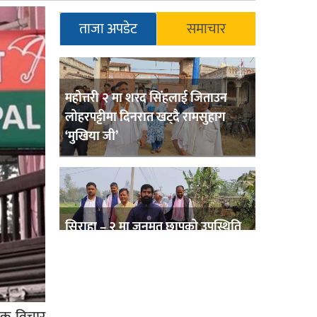
ताजा अपडेट
समाचार
महोत्तरी २ मा शरद सिंहलाई जिताउन
लोहरपट्टीमा दिनरात खट्दै रामसुहाग
‘मुखिया जी’
सिराहा – २ मा जनमत छापको उपस्थिति
बलियो , जनता उत्साहित
यक विचार