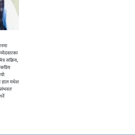
चनमा
म्मेदवारका
त्र सक्रिय,
कप्रिय
ियो
ी हाल मधेश
र संभवतः
्ने