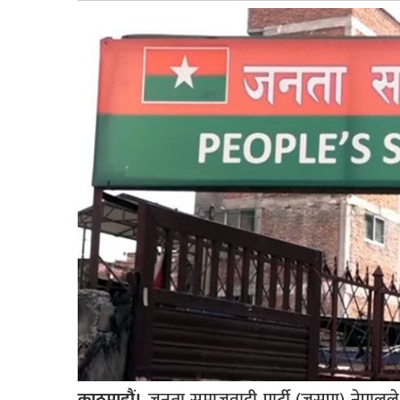
बागमती
कर्णाली
सुदूरपश्चिम
मधेश
विशेष
राजनीति
प्रमुख
समाचार
राष्ट्रिय
अन्तराष्ट्रिय
अन्तरबार्ता
अर्थ
काठमाडौं।
जनता समाजवादी पार्टी (जसपा) नेपाल