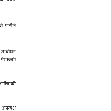
सिराहा-२ मा संजय यादव भिड्ने !
 पार्टीले
रक्तदान सेवामा जिल्लामै दोस्रो स्थान
ल्याएकोमा जनमत नेताद्वय रेडक्रस
े सम्बोधन
सिराहा द्वारा सम्मानित
पेसाकर्मी
आत्तिएको
सिराहाको औरहीमा जेन-जी भेला सम्पन्न
प्रत्यक्ष