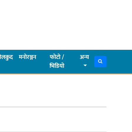
ेलकुद
मनोरञ्जन
फोटो /
अन्य
भिडियो