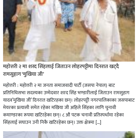
रक्तदान सेवामा जिल्लामै दोस्रो स्थान ल्याएकोमा जनमत नेताद्वय
रेडक्रस सिराहा द्वारा सम्मानित
महोत्तरी २ मा शरद सिंहलाई जिताउन लोहरपट्टीमा दिनरात खट्दै
रामसुहाग ‘मुखिया जी’
महोत्तरी : महोत्तरी २ मा जनता समाजवादी पार्टी (जसपा नेपाल) बाट
प्रतिनिधिसभा सदस्यका उम्मेदवार शरद सिंह भण्डारीलाई जिताउन रामसुहाग
यादव’मुखिया जी’ दिनरात खटिरहका छन्। लोहरपट्टी नगरपालिकाका जसपाबाट
मेयरका प्रत्यासी समेत रहेका मखिया जी अहिले सिंहका लागि चुनावी
कमाण्डरका रूपमा खटिरहेका छन्। ८ औ पटक चनावी प्रतिस्पर्धामा रहेका
सिंहलाई सघाउन उनी निकै खटिरहेका छन्। उक्त क्षेत्रमा […]
सिराहाको औरहीमा जेन-जी भेला सम्पन्न