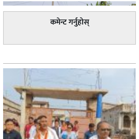
कमेन्ट गर्नुहोस्
सम्बन्धित
सिराहा – २ मा जनमत छापको उपस्थिति बलियो , जनता उत्साहित
सिराहा-२ मा संजय यादव भिड्ने !