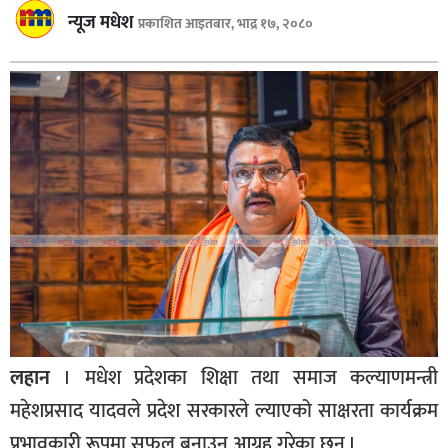
बागमती
न्यूज मधेश
प्रकाशित आइतबार, भाद्र १७, २०८०
कर्णाली
सुदूरपश्चिम
मधेश
विशेष
राजनीति
प्रमुख
समाचार
राष्ट्रिय
अन्तराष्ट्रिय
लहान
। मधेश प्रदेशका शिक्षा तथा समाज कल्याणमन्त्री
अन्तरबार्ता
महेशप्रसाद यादवले प्रदेश सरकारले ल्याएको साक्षरता कार्यक्रम
अर्थ
प्रभावकारी रूपमा सफल बनाउन आग्रह गरेका छ्न ।