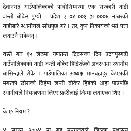
देवानगञ्ज गाउँपालिकाको पाचोसिम्मरमा एक सरकारी गाडी
जन्ती बोकेर पुग्यो । प्रदेश २–०१–००१ झ–०००६ नम्बरको
गाडीबारे स्थानीयले सोधपुछ गरे । तर, कुन निकायको भन्ने पत्ता
लगाउनै सकेनन् ।
यस्तै गत १५ जेठमा गणतन्त्र दिवसका दिन उदयपुरगढी
गाउँपालिकाको गाडी जन्ती बोकेर हिंडिरहेको अवस्थामा स्थानीय
बासिन्दाले रोके । गाउँपालिका अध्यक्ष मानबहादुर केप्छाकी
मगरको छोराको बिहेमा जन्ती बोकेर हिंडेको थाहा पाएपछि
स्थानीयले नियन्त्रणमा लिएर प्रहरीलाई जिम्मा लगाएका थिए ।
के छ नियम ?
४ साउन २०७४ मा गृह मन्त्रालयले जिल्ला प्रशासन