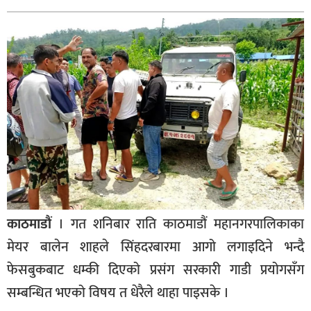
बागमती
कर्णाली
सुदूरपश्चिम
मधेश
विशेष
राजनीति
प्रमुख
समाचार
राष्ट्रिय
काठमाडौं
। गत शनिबार राति काठमाडौं महानगरपालिकाका
अन्तराष्ट्रिय
मेयर बालेन शाहले सिंहदरबारमा आगो लगाइदिने भन्दै
फेसबुकबाट धम्की दिएको प्रसंग सरकारी गाडी प्रयोगसँग
अन्तरबार्ता
सम्बन्धित भएको विषय त धेरैले थाहा पाइसके ।
अर्थ