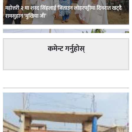
महोत्तरी २ मा शरद सिंहलाई जिताउन लोहरपट्टीमा दिनरात खट्दै
रामसुहाग ‘मुखिया जी’
कमेन्ट गर्नुहोस्
सम्बन्धित
सिराहा – २ मा जनमत छापको उपस्थिति बलियो , जनता उत्साहित