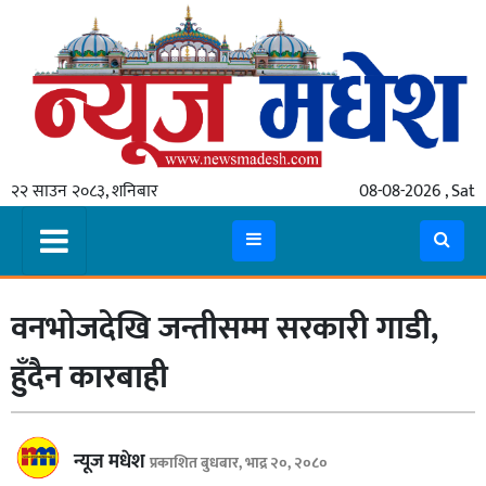
गृहपृष्ठ
समाचार
२२ साउन २०८३, शनिबार
08-08-2026 , Sat
स्थानीय
प्रदेश
कोशी
वनभोजदेखि जन्तीसम्म सरकारी गाडी,
मधेश
प्रदेश
हुँदैन कारबाही
लुम्बिनी
गण्डकी
न्यूज मधेश
प्रकाशित बुधबार, भाद्र २०, २०८०