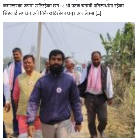
कमाण्डरका रूपमा खटिरहेका छन्। ८ औ पटक चनावी प्रतिस्पर्धामा रहेका
सिंहलाई सघाउन उनी निकै खटिरहेका छन्। उक्त क्षेत्रमा […]
सिराहाको औरहीमा जेन-जी भेला सम्पन्न