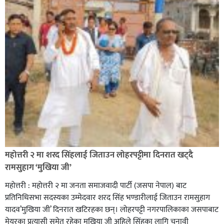
सिराहा-२ मा संजय यादव भिड्ने !
रक्तदान सेवामा जिल्लामै दोस्रो स्थान ल्याएकोमा जनमत नेताद्वय
रेडक्रस सिराहा द्वारा सम्मानित
महोत्तरी २ मा शरद सिंहलाई जिताउन लोहरपट्टीमा दिनरात खट्दै
रामसुहाग ‘मुखिया जी’
महोत्तरी : महोत्तरी २ मा जनता समाजवादी पार्टी (जसपा नेपाल) बाट
प्रतिनिधिसभा सदस्यका उम्मेदवार शरद सिंह भण्डारीलाई जिताउन रामसुहाग
यादव’मुखिया जी’ दिनरात खटिरहका छन्। लोहरपट्टी नगरपालिकाका जसपाबाट
मेयरका प्रत्यासी समेत रहेका मखिया जी अहिले सिंहका लागि चुनावी