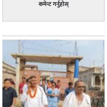
कमेन्ट गर्नुहोस्
सम्बन्धित
सिराहा – २ मा जनमत छापको उपस्थिति बलियो , जनता उत्साहित
सिराहा-२ मा संजय यादव भिड्ने !