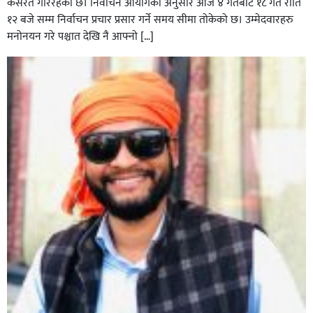
कसरत गरिरहेको छ। निर्वाचन आयोगका अनुसार आज ४ गतेबाट १८ गते राति
१२ बजे सम्म निर्वाचन प्रचार प्रसार गर्ने समय सीमा तोकेको छ। उम्मेदवारहरु
मनोनयन गरे पश्चात देखि नै आफ्नो […]