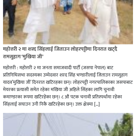
रक्तदान सेवामा जिल्लामै दोस्रो स्थान ल्याएकोमा जनमत नेताद्वय
रेडक्रस सिराहा द्वारा सम्मानित
महोत्तरी २ मा शरद सिंहलाई जिताउन लोहरपट्टीमा दिनरात खट्दै
रामसुहाग ‘मुखिया जी’
महोत्तरी : महोत्तरी २ मा जनता समाजवादी पार्टी (जसपा नेपाल) बाट
प्रतिनिधिसभा सदस्यका उम्मेदवार शरद सिंह भण्डारीलाई जिताउन रामसुहाग
यादव’मुखिया जी’ दिनरात खटिरहका छन्। लोहरपट्टी नगरपालिकाका जसपाबाट
मेयरका प्रत्यासी समेत रहेका मखिया जी अहिले सिंहका लागि चुनावी
कमाण्डरका रूपमा खटिरहेका छन्। ८ औ पटक चनावी प्रतिस्पर्धामा रहेका
सिंहलाई सघाउन उनी निकै खटिरहेका छन्। उक्त क्षेत्रमा […]
सिराहाको औरहीमा जेन-जी भेला सम्पन्न