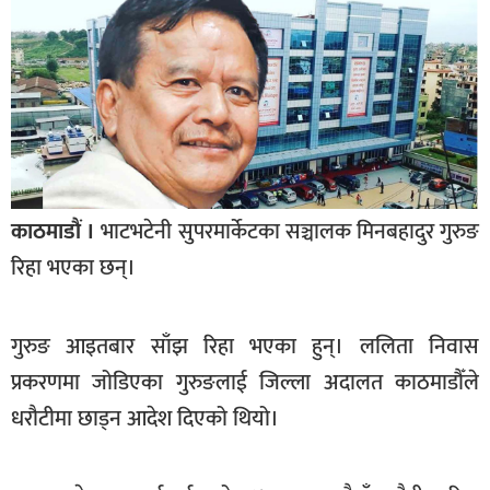
बागमती
कर्णाली
सुदूरपश्चिम
मधेश
विशेष
राजनीति
काठमाडौं ।
भाटभटेनी सुपरमार्केटका सञ्चालक मिनबहादुर गुरुङ
प्रमुख
रिहा भएका छन्।
समाचार
राष्ट्रिय
गुरुङ आइतबार साँझ रिहा भएका हुन्। ललिता निवास
अन्तराष्ट्रिय
प्रकरणमा जोडिएका गुरुङलाई जिल्ला अदालत काठमाडौँले
धरौटीमा छाड्न आदेश दिएको थियो।
अन्तरबार्ता
अर्थ