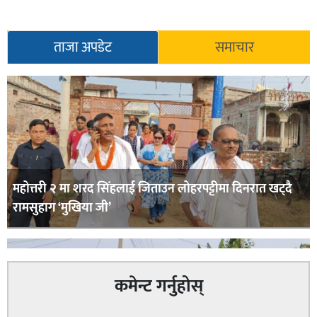
ताजा अपडेट
समाचार
महोत्तरी २ मा शरद सिंहलाई जिताउन लोहरपट्टीमा दिनरात खट्दै
रामसुहाग ‘मुखिया जी’
कमेन्ट गर्नुहोस्