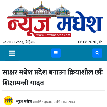
गृहपृष्ठ
समाचार
२० साउन २०८३, बिहिबार
06-08-2026 , Thu
स्थानीय
प्रदेश
कोशी
साक्षर मधेश प्रदेश बनाउन क्रियाशील छौंः
मधेश
प्रदेश
शिक्षामन्त्री यादव
लुम्बिनी
गण्डकी
न्यूज मधेश
प्रकाशित बुधबार, आश्विन ०३, २०८०