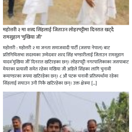
रक्तदान सेवामा जिल्लामै दोस्रो स्थान ल्याएकोमा जनमत नेताद्वय
रेडक्रस सिराहा द्वारा सम्मानित
महोत्तरी २ मा शरद सिंहलाई जिताउन लोहरपट्टीमा दिनरात खट्दै
रामसुहाग ‘मुखिया जी’
महोत्तरी : महोत्तरी २ मा जनता समाजवादी पार्टी (जसपा नेपाल) बाट
प्रतिनिधिसभा सदस्यका उम्मेदवार शरद सिंह भण्डारीलाई जिताउन रामसुहाग
यादव’मुखिया जी’ दिनरात खटिरहका छन्। लोहरपट्टी नगरपालिकाका जसपाबाट
मेयरका प्रत्यासी समेत रहेका मखिया जी अहिले सिंहका लागि चुनावी
कमाण्डरका रूपमा खटिरहेका छन्। ८ औ पटक चनावी प्रतिस्पर्धामा रहेका
सिंहलाई सघाउन उनी निकै खटिरहेका छन्। उक्त क्षेत्रमा […]
सिराहाको औरहीमा जेन-जी भेला सम्पन्न