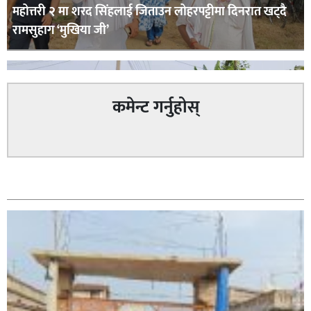
महोत्तरी २ मा शरद सिंहलाई जिताउन लोहरपट्टीमा दिनरात खट्दै
रामसुहाग ‘मुखिया जी’
कमेन्ट गर्नुहोस्
सम्बन्धित
सिराहा – २ मा जनमत छापको उपस्थिति बलियो , जनता उत्साहित