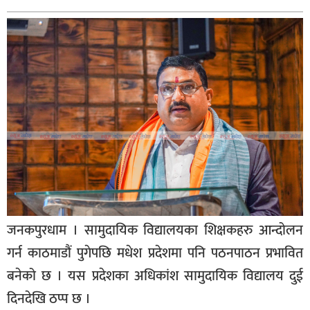
बागमती
कर्णाली
सुदूरपश्चिम
मधेश
विशेष
राजनीति
प्रमुख
समाचार
राष्ट्रिय
जनकपुरधाम । सामुदायिक विद्यालयका शिक्षकहरु आन्दोलन
अन्तराष्ट्रिय
गर्न काठमाडौं पुगेपछि मधेश प्रदेशमा पनि पठनपाठन प्रभावित
अन्तरबार्ता
बनेको छ । यस प्रदेशका अधिकांश सामुदायिक विद्यालय दुई
अर्थ
दिनदेखि ठप्प छ ।