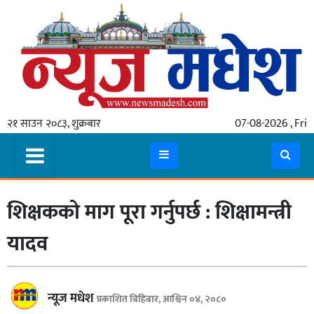
गृहपृष्ठ
समाचार
२१ साउन २०८३, शुक्रबार
07-08-2026 , Fri
स्थानीय
प्रदेश
कोशी
शिक्षकको माग पूरा गर्नुपर्छ : शिक्षामन्त्री
मधेश
प्रदेश
यादव
लुम्बिनी
गण्डकी
न्यूज मधेश
प्रकाशित बिहिबार, आश्विन ०४, २०८०