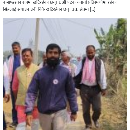
कमाण्डरका रूपमा खटिरहेका छन्। ८ औ पटक चनावी प्रतिस्पर्धामा रहेका
सिंहलाई सघाउन उनी निकै खटिरहेका छन्। उक्त क्षेत्रमा […]
सिराहाको औरहीमा जेन-जी भेला सम्पन्न