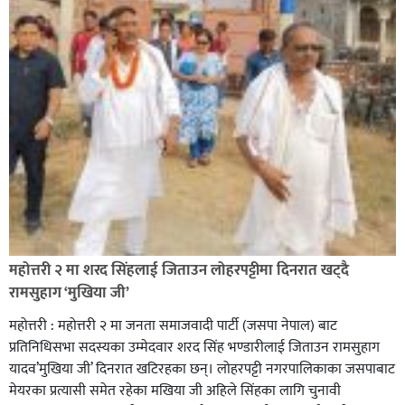
सिराहा-२ मा संजय यादव भिड्ने !
रक्तदान सेवामा जिल्लामै दोस्रो स्थान ल्याएकोमा जनमत नेताद्वय
रेडक्रस सिराहा द्वारा सम्मानित
महोत्तरी २ मा शरद सिंहलाई जिताउन लोहरपट्टीमा दिनरात खट्दै
रामसुहाग ‘मुखिया जी’
महोत्तरी : महोत्तरी २ मा जनता समाजवादी पार्टी (जसपा नेपाल) बाट
प्रतिनिधिसभा सदस्यका उम्मेदवार शरद सिंह भण्डारीलाई जिताउन रामसुहाग
यादव’मुखिया जी’ दिनरात खटिरहका छन्। लोहरपट्टी नगरपालिकाका जसपाबाट
मेयरका प्रत्यासी समेत रहेका मखिया जी अहिले सिंहका लागि चुनावी