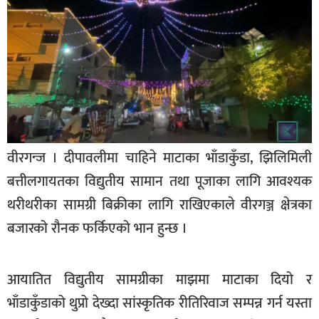
बागमती
कर्णाली
सुदूरपश्चिम
मधेश
विशेष
राजनीति
वीरगन्ज । दीपावलीमा चाहिने माटाका भाँडाकुँडा, झिलिमिली
प्रमुख
बत्तीलगायतका विद्युतीय सामान तथा पूजाका लागि आवश्यक
समाचार
थरीथरीका सामग्री बिक्रीका लागि राखिएकाले वीरगञ्ज क्षेत्रका
राष्ट्रिय
बजारको रौनक फर्किएको भान हुन्छ ।
अन्तराष्ट्रिय
अन्तरबार्ता
आयातित विद्युतीय सामग्रीका माझमा माटाका दियो र
भाँडाकुँडाको थुप्रो देख्दा सांस्कृतिक रीतिरिवाज सम्पन्न गर्न यस्ता
अर्थ