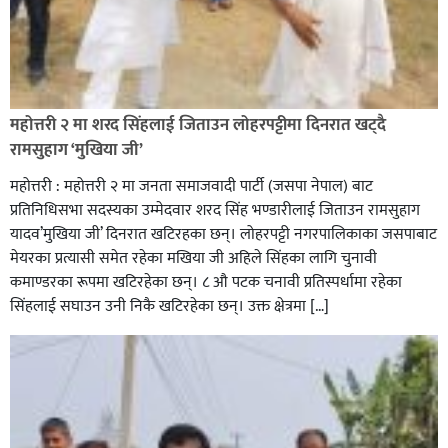
रक्तदान सेवामा जिल्लामै दोस्रो स्थान ल्याएकोमा जनमत नेताद्वय
रेडक्रस सिराहा द्वारा सम्मानित
महोत्तरी २ मा शरद सिंहलाई जिताउन लोहरपट्टीमा दिनरात खट्दै
रामसुहाग ‘मुखिया जी’
महोत्तरी : महोत्तरी २ मा जनता समाजवादी पार्टी (जसपा नेपाल) बाट
प्रतिनिधिसभा सदस्यका उम्मेदवार शरद सिंह भण्डारीलाई जिताउन रामसुहाग
यादव’मुखिया जी’ दिनरात खटिरहका छन्। लोहरपट्टी नगरपालिकाका जसपाबाट
मेयरका प्रत्यासी समेत रहेका मखिया जी अहिले सिंहका लागि चुनावी
कमाण्डरका रूपमा खटिरहेका छन्। ८ औ पटक चनावी प्रतिस्पर्धामा रहेका
सिंहलाई सघाउन उनी निकै खटिरहेका छन्। उक्त क्षेत्रमा […]
सिराहाको औरहीमा जेन-जी भेला सम्पन्न