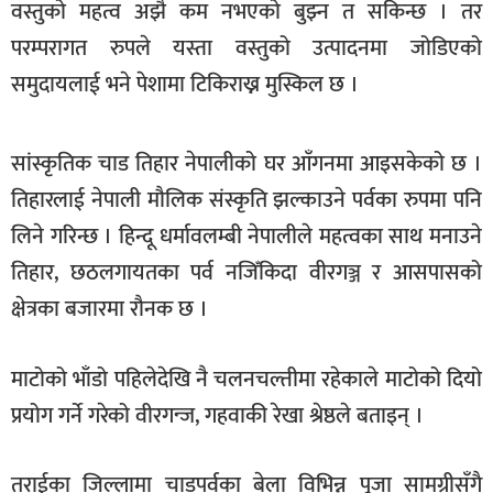
वस्तुको महत्व अझै कम नभएको बुझ्‍न त सकिन्छ । तर
खेलकुद
परम्परागत रुपले यस्ता वस्तुको उत्पादनमा जोडिएको
मनोरञ्जन
समुदायलाई भने पेशामा टिकिराख्न मुस्किल छ ।
फोटो
/
सांस्कृतिक चाड तिहार नेपालीको घर आँगनमा आइसकेको छ ।
भिडियो
तिहारलाई नेपाली मौलिक संस्कृति झल्काउने पर्वका रुपमा पनि
अन्य
लिने गरिन्छ । हिन्दू धर्मावलम्बी नेपालीले महत्वका साथ मनाउने
समाज
तिहार, छठलगायतका पर्व नजिँकिदा वीरगञ्ज र आसपासको
शिक्षा
क्षेत्रका बजारमा रौनक छ ।
विचार
माटोको भाँडो पहिलेदेखि नै चलनचल्तीमा रहेकाले माटोको दियो
स्वास्थ्य
प्रयोग गर्ने गरेको वीरगन्ज, गहवाकी रेखा श्रेष्ठले बताइन् ।
तराईका जिल्लामा चाडपर्वका बेला विभिन्न पूजा सामग्रीसँगै