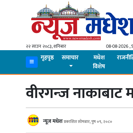
गृहपृष्ठ
समाचार
२२ साउन २०८३, शनिबार
08-08-2026 , 
स्थानीय
गृहपृष्ठ
समाचार
मधेश
राजनीत
विशेष
प्रदेश
कोशी
वीरगन्‍ज नाकाबाट 
मधेश
प्रदेश
लुम्बिनी
न्यूज मधेश
प्रकाशित सोमबार, पुष ०९, २०८०
गण्डकी