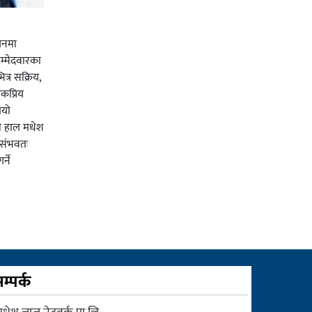
चनमा
म्मेदवारका
त्र सक्रिय,
कप्रिय
ियो
ी हाल मधेश
र संभवतः
्ने
म्पर्क