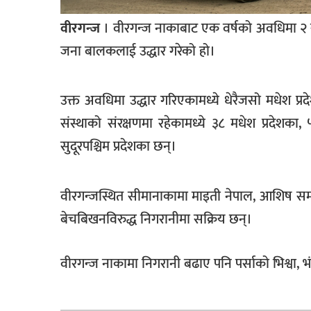
खेलकुद
वीरगन्‍ज
। वीरगन्‍ज नाकाबाट एक वर्षको अवधिमा २
मनोरञ्जन
जना बालकलाई उद्धार गरेको हो।
फोटो
/
उक्त अवधिमा उद्धार गरिएकामध्ये धेरैजसो मधेश प्रदे
भिडियो
संस्थाको संरक्षणमा रहेकामध्ये ३८ मधेश प्रदेशका,
अन्य
सुदूरपश्चिम प्रदेशका छन्।
समाज
शिक्षा
वीरगन्‍जस्थित सीमानाकामा माइती नेपाल, आशिष सम
बेचबिखनविरुद्ध निगरानीमा सक्रिय छन्।
विचार
स्वास्थ्य
वीरगन्‍ज नाकामा निगरानी बढाए पनि पर्साको भिश्वा,