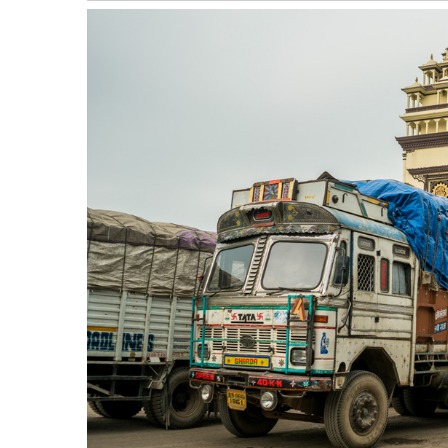
बागमती
कर्णाली
सुदूरपश्चिम
मधेश
विशेष
राजनीति
प्रमुख
समाचार
राष्ट्रिय
अन्तराष्ट्रिय
अन्तरबार्ता
अर्थ