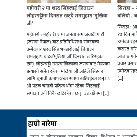
महोत्तरी २ मा शरद सिंहलाई जिताउन
सिराहा –
लोहरपट्टीमा दिनरात खट्दै रामसुहाग ‘मुखिया
बलियो , 
जी’
सिराहा : आ
१७ दिन मात्र
महोत्तरी : महोत्तरी २ मा जनता समाजवादी पार्टी
उम्मेदवार
(जसपा नेपाल) बाट प्रतिनिधिसभा सदस्यका
कसरत गरिर
उम्मेदवार शरद सिंह भण्डारीलाई जिताउन
आज ४ गतेबा
रामसुहाग यादव’मुखिया जी’ दिनरात खटिरहका
प्रचार प्रस
छन्। लोहरपट्टी नगरपालिकाका जसपाबाट मेयरका
उम्मेदवारह
प्रत्यासी समेत रहेका मखिया जी अहिले सिंहका
[…]
लागि चुनावी कमाण्डरका रूपमा खटिरहेका छन्। ८
औ पटक चनावी प्रतिस्पर्धामा रहेका सिंहलाई
सघाउन उनी निकै खटिरहेका छन्। उक्त क्षेत्रमा […]
हाम्रो बारेमा