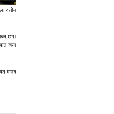
ला र तीन
सिराहा-२ मा संजय यादव भिड्ने !
लाका छन्।
रक्तदान सेवामा जिल्लामै दोस्रो स्थान
र सात जना
ल्याएकोमा जनमत नेताद्वय रेडक्रस
सिराहा द्वारा सम्मानित
ायत मानव
सिराहाको औरहीमा जेन-जी भेला सम्पन्न