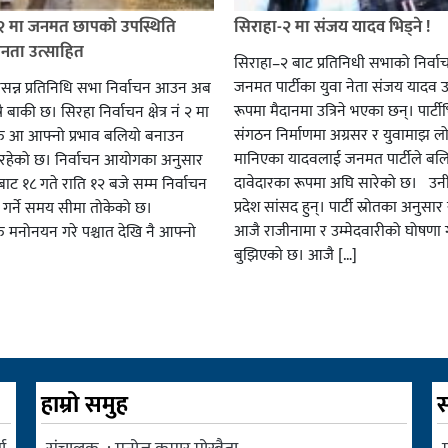
 २ मा जनमत छापको उपस्थिति
सिराहा-२ मा संजय यादव भिड्ने !
जनता उत्साहित
सिराहा–२ बाट प्रतिनिधी सभाको निर्वा
जनमत पार्टीका युवा नेता संजय यादव उ
सन्न प्रतिनिधि सभा निर्वाचन आउन अब
रूपमा मैदानमा उत्रिने भएका छन्। पार्टीभि
ै बाकी छ। सिरहा निर्वाचन क्षेत्र नं २ मा
संगठन निर्माणमा अग्रसर र युवामाझ लो
हरु आ आफ्नो प्रभाव बलियो बनाउन
मानिएका यादवलाई जनमत पार्टीले बल
हेको छ। निर्वाचन आयोगका अनुसार
दावेदारका रूपमा अघि सारेको छ। उन
ट १८ गते राति १२ बजे सम्म निर्वाचन
प्रदेश सांसद हुन्। पार्टी स्रोतका अनुसा
ार गर्ने समय सीमा तोकेको छ।
आजै राजीनामा र उम्मेदवारीको घोषणा गर
रु मनोनयन गरे पश्चात देखि नै आफ्नो
बुझिएको छ। आजै […]
हाम्रो समुह
स