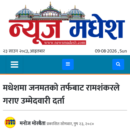
गृहपृष्ठ
समाचार
२३ साउन २०८३, आइतबार
09-08-2026 , Sun
स्थानीय
प्रदेश
कोशी
मधेशमा जनमतको तर्फबाट रामशंकरले
मधेश
प्रदेश
गराए उम्मेदवारी दर्ता
लुम्बिनी
गण्डकी
मनोज मोरबैता
प्रकाशित सोमबार, पुष २३, २०८०