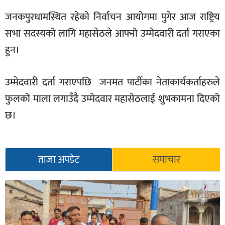
खेलकुद
जनकपुरधामस्थित रहेको निर्वाचन आयोगमा पुगेर आज राष्ट्रिय
मनोरञ्जन
सभा सदस्यको लागि महासेठले आफ्नो उम्मेदवारी दर्ता गराएका
हुन।
फोटो
/
भिडियो
उम्मेदवारी दर्ता गराएपछि जनमत पार्टीका नेताकार्यकर्ताहरुले
अन्य
फुलको माला लगाउँदै उम्मेदवार महासेठलाई शुभकामना दिएको
छ।
समाज
शिक्षा
ताजा अपडेट
समाचार
विचार
स्वास्थ्य