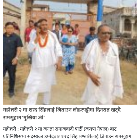
सिराहा-२ मा संजय यादव भिड्ने !
रक्तदान सेवामा जिल्लामै दोस्रो स्थान ल्याएकोमा जनमत नेताद्वय
रेडक्रस सिराहा द्वारा सम्मानित
महोत्तरी २ मा शरद सिंहलाई जिताउन लोहरपट्टीमा दिनरात खट्दै
रामसुहाग ‘मुखिया जी’
महोत्तरी : महोत्तरी २ मा जनता समाजवादी पार्टी (जसपा नेपाल) बाट
प्रतिनिधिसभा सदस्यका उम्मेदवार शरद सिंह भण्डारीलाई जिताउन रामसुहाग