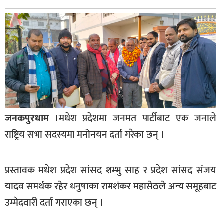
बागमती
कर्णाली
सुदूरपश्चिम
मधेश
विशेष
राजनीति
जनकपुरधाम
।मधेश प्रदेशमा जनमत पार्टीबाट एक जनाले
प्रमुख
समाचार
राष्ट्रिय सभा सदस्यमा मनोनयन दर्ता गरेका छन् ।
राष्ट्रिय
प्रस्तावक मधेश प्रदेश सांसद शम्भु साह र प्रदेश सांसद संजय
अन्तराष्ट्रिय
यादव समर्थक रहेर धनुषाका रामशंकर महासेठले अन्य समूहबाट
अन्तरबार्ता
उम्मेदवारी दर्ता गराएका छन् ।
अर्थ