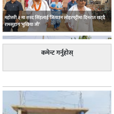
महोत्तरी २ मा शरद सिंहलाई जिताउन लोहरपट्टीमा दिनरात खट्दै
रामसुहाग ‘मुखिया जी’
कमेन्ट गर्नुहोस्
सम्बन्धित
सिराहा – २ मा जनमत छापको उपस्थिति बलियो , जनता उत्साहित