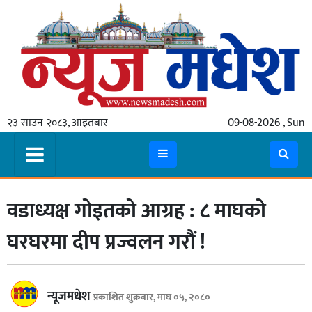
गृहपृष्ठ
समाचार
२३ साउन २०८३, आइतबार
09-08-2026 , Sun
स्थानीय
प्रदेश
कोशी
वडाध्यक्ष गोइतको आग्रह : ८ माघको
मधेश
प्रदेश
घरघरमा दीप प्रज्वलन गरौं !
लुम्बिनी
गण्डकी
न्यूजमधेश
प्रकाशित शुक्रबार, माघ ०५, २०८०