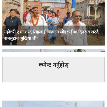
महोत्तरी २ मा शरद सिंहलाई जिताउन लोहरपट्टीमा दिनरात खट्दै
रामसुहाग ‘मुखिया जी’
कमेन्ट गर्नुहोस्
सम्बन्धित
सिराहा – २ मा जनमत छापको उपस्थिति बलियो , जनता उत्साहित