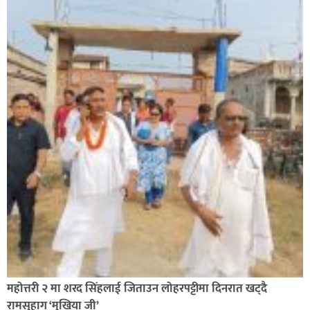
सिराहा-२ मा संजय यादव भिड्ने !
रक्तदान सेवामा जिल्लामै दोस्रो स्थान ल्याएकोमा जनमत नेताद्वय
रेडक्रस सिराहा द्वारा सम्मानित
महोत्तरी २ मा शरद सिंहलाई जिताउन लोहरपट्टीमा दिनरात खट्दै
रामसुहाग ‘मुखिया जी’