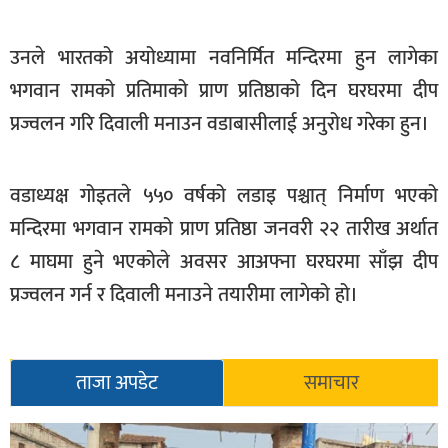
खेलकुद
उनले भारतको अयोध्यामा नवनिर्मित मन्दिरमा हुन लागेका
मनोरञ्जन
भगवान रामको प्रतिमाको प्राण प्रतिष्ठाको दिन घरघरमा दीप
फोटो
प्रज्वलन गरि दिवाली मनाउन वडाबासीलाई अनुरोध गरेका हुन।
/
भिडियो
वडाध्यक्ष गोइतले ५५० वर्षको लडाइ पश्चात् निर्माण भएको
अन्य
मन्दिरमा भगवान रामको प्राण प्रतिष्ठा जनवरी २२ तारीख अर्थात
समाज
८ माघमा हुने भएकोले अवसर आअफ्ना घरघरमा साँझ दीप
शिक्षा
प्रज्वलन गर्न र दिवाली मनाउने तयारीमा लागेको हो।
विचार
स्वास्थ्य
ताजा अपडेट
समाचार