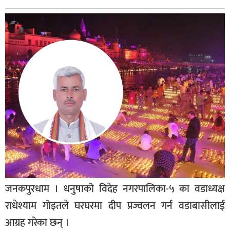
बागमती
कर्णाली
सुदूरपश्चिम
मधेश
विशेष
राजनीति
प्रमुख
समाचार
राष्ट्रिय
अन्तराष्ट्रिय
जनकपुरधाम । धनुषाको विदेह नगरपालिका-५ का वडाध्यक्ष
अन्तरबार्ता
राधेश्याम गोइतले घरघरमा दीप प्रज्वलन गर्न वडाबासीलाई
अर्थ
आग्रह गरेका छन् ।