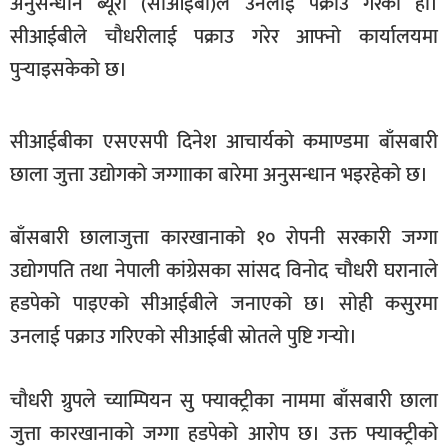
अनुसन्धान ब्यूरो (सीआईबी)ले उनलाई पक्राउ गरेको हो।
खेलकुद
सीआईबीले चौधरीलाई पक्राउ गरेर आफ्नो कार्यालयमा
मनोरञ्जन
पुर्‍याइसकेको छ।
फोटो
/
सीआईबीका एसएसपी दिनेश आचार्यको कमाण्डमा बाँसबारी
भिडियो
छाला जुत्ता उद्योगको जग्गााका बारेमा अनुसन्धान भइरहेको छ।
अन्य
समाज
बाँसबारी छालाजुत्ता कारखानाको १० रोपनी सरकारी जग्गा
उद्योगपति तथा नेपाली कांग्रेसका सांसद विनोद चौधरी घरानाले
शिक्षा
हडपेको पाइएको सीआईबीले जनाएको छ। सोही कसुरमा
विचार
उनलाई पक्राउ गरिएको सीआईबी स्रोतले पुष्टि गर्‍यो।
स्वास्थ्य
चौधरी ग्रुपले च्याम्पियन सु फ्याक्ट्रीका नाममा बाँसबारी छाला
जुत्ता कारखानाको जग्गा हडपेको आरोप छ। उक्त फ्याक्ट्रीको