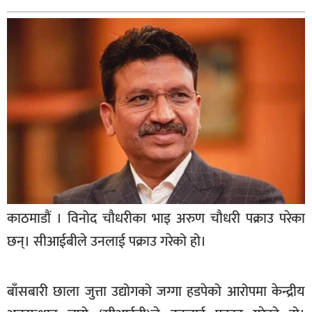
बागमती
कर्णाली
सुदूरपश्चिम
मधेश
विशेष
राजनीति
प्रमुख
समाचार
राष्ट्रिय
काठमाडौं । विनोद चौधरीका भाइ अरुण चौधरी पक्राउ परेका
छन्। सीआईबीले उनलाई पक्राउ गरेको हो।
अन्तराष्ट्रिय
अन्तरबार्ता
बाँसबारी छाला जुत्ता उद्योगको जग्गा हडपेको आरोपमा केन्द्रीय
अर्थ