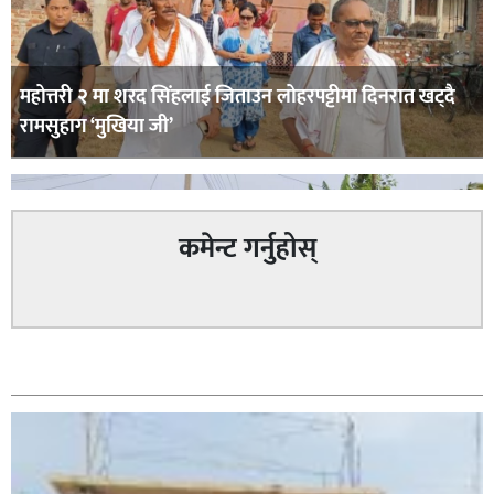
महोत्तरी २ मा शरद सिंहलाई जिताउन लोहरपट्टीमा दिनरात खट्दै
रामसुहाग ‘मुखिया जी’
कमेन्ट गर्नुहोस्
सम्बन्धित
सिराहा – २ मा जनमत छापको उपस्थिति बलियो , जनता उत्साहित