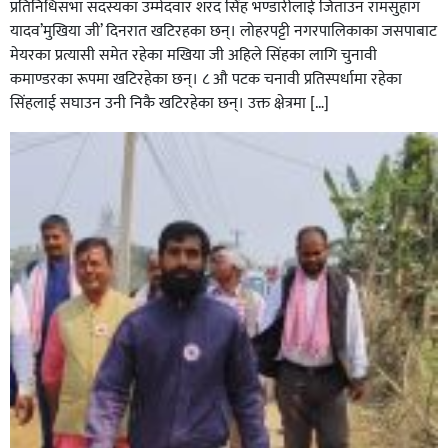
प्रतिनिधिसभा सदस्यका उम्मेदवार शरद सिंह भण्डारीलाई जिताउन रामसुहाग
यादव’मुखिया जी’ दिनरात खटिरहका छन्। लोहरपट्टी नगरपालिकाका जसपाबाट
मेयरका प्रत्यासी समेत रहेका मखिया जी अहिले सिंहका लागि चुनावी
कमाण्डरका रूपमा खटिरहेका छन्। ८ औ पटक चनावी प्रतिस्पर्धामा रहेका
सिंहलाई सघाउन उनी निकै खटिरहेका छन्। उक्त क्षेत्रमा […]
सिराहाको औरहीमा जेन-जी भेला सम्पन्न