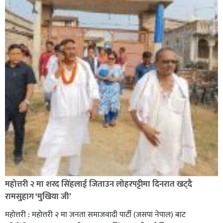
सिराहा-२ मा संजय यादव भिड्ने !
रक्तदान सेवामा जिल्लामै दोस्रो स्थान ल्याएकोमा जनमत नेताद्वय
रेडक्रस सिराहा द्वारा सम्मानित
महोत्तरी २ मा शरद सिंहलाई जिताउन लोहरपट्टीमा दिनरात खट्दै
रामसुहाग ‘मुखिया जी’
महोत्तरी : महोत्तरी २ मा जनता समाजवादी पार्टी (जसपा नेपाल) बाट