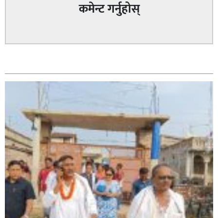
कमेन्ट गर्नुहोस्
सम्बन्धित
सिराहा – २ मा जनमत छापको उपस्थिति बलियो , जनता उत्साहित
सिराहा-२ मा संजय यादव भिड्ने !