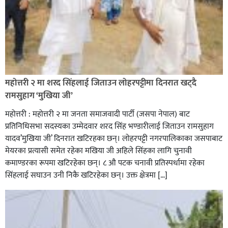
रक्तदान सेवामा जिल्लामै दोस्रो स्थान ल्याएकोमा जनमत नेताद्वय
रेडक्रस सिराहा द्वारा सम्मानित
महोत्तरी २ मा शरद सिंहलाई जिताउन लोहरपट्टीमा दिनरात खट्दै
रामसुहाग ‘मुखिया जी’
महोत्तरी : महोत्तरी २ मा जनता समाजवादी पार्टी (जसपा नेपाल) बाट
प्रतिनिधिसभा सदस्यका उम्मेदवार शरद सिंह भण्डारीलाई जिताउन रामसुहाग
यादव’मुखिया जी’ दिनरात खटिरहका छन्। लोहरपट्टी नगरपालिकाका जसपाबाट
मेयरका प्रत्यासी समेत रहेका मखिया जी अहिले सिंहका लागि चुनावी
कमाण्डरका रूपमा खटिरहेका छन्। ८ औ पटक चनावी प्रतिस्पर्धामा रहेका
सिंहलाई सघाउन उनी निकै खटिरहेका छन्। उक्त क्षेत्रमा […]
सिराहाको औरहीमा जेन-जी भेला सम्पन्न