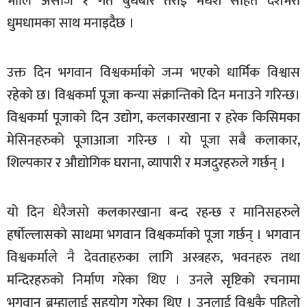
भोलि असोज १ गते बुधबार तराई मधेश सहित देशैभरी
खेलकुद
धुमधामका साथ मनाइदैछ ।
मनोरञ्जन
फोटो
उक्त दिन भगवान विश्वकर्माको जन्म भएको धार्मिक विश्वास
/
रहेको छ। विश्वकर्मा पूजा कन्या संक्रान्तिको दिन मनाउने गरिन्छ।
भिडियो
विश्वकर्मा पूजाको दिन उद्योग, कलकारखाना र हरेक किसिमका
अन्य
मेसिनहरुको पूजाआजा गरिन्छ । यो पूजा सबै कलाकार,
समाज
शिल्पकार र औद्योगिक घराना, व्यापारी र मजदुरहरुले गर्छन् ।
शिक्षा
यो दिन धेरैजसो कलकारखाना बन्द रहन्छ र मानिसहरुले
विचार
हर्षोल्लासको साथमा भगवान विश्वकर्माको पूजा गर्छन् । भगवान
स्वास्थ्य
विश्वकर्माले नै देवताहरुका लागि अस्त्रहरु, भवनहरु तथा
मन्दिरहरुको निर्माण गरेका थिए । उनले सृष्टिको रचनामा
भगवान ब्रम्हालाई सहयोग गरेका थिए । उनलाई विश्वकै पहिलो