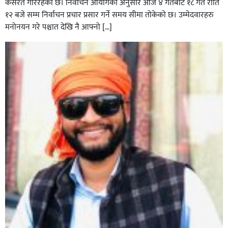
कसरत गरिरहेको छ। निर्वाचन आयोगका अनुसार आज ४ गतेबाट १८ गते राति
१२ बजे सम्म निर्वाचन प्रचार प्रसार गर्ने समय सीमा तोकेको छ। उम्मेदवारहरु
मनोनयन गरे पश्चात देखि नै आफ्नो […]