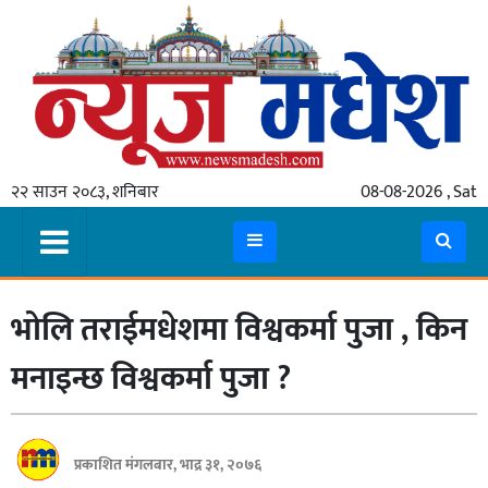
गृहपृष्ठ
समाचार
२२ साउन २०८३, शनिबार
08-08-2026 , Sat
स्थानीय
प्रदेश
कोशी
भोलि तराईमधेशमा विश्वकर्मा पुजा , किन
मधेश
प्रदेश
मनाइन्छ विश्वकर्मा पुजा ?
लुम्बिनी
गण्डकी
प्रकाशित मंगलबार, भाद्र ३१, २०७६