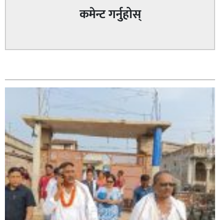
कमेन्ट गर्नुहोस्
सम्बन्धित
सिराहा – २ मा जनमत छापको उपस्थिति बलियो , जनता उत्साहित
सिराहा-२ मा संजय यादव भिड्ने !