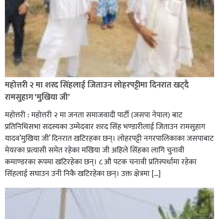
रक्तदान सेवामा जिल्लामै दोस्रो स्थान ल्याएकोमा जनमत नेताद्वय
रेडक्रस सिराहा द्वारा सम्मानित
महोत्तरी २ मा शरद सिंहलाई जिताउन लोहरपट्टीमा दिनरात खट्दै
रामसुहाग ‘मुखिया जी’
महोत्तरी : महोत्तरी २ मा जनता समाजवादी पार्टी (जसपा नेपाल) बाट
प्रतिनिधिसभा सदस्यका उम्मेदवार शरद सिंह भण्डारीलाई जिताउन रामसुहाग
यादव’मुखिया जी’ दिनरात खटिरहका छन्। लोहरपट्टी नगरपालिकाका जसपाबाट
मेयरका प्रत्यासी समेत रहेका मखिया जी अहिले सिंहका लागि चुनावी
कमाण्डरका रूपमा खटिरहेका छन्। ८ औ पटक चनावी प्रतिस्पर्धामा रहेका
सिंहलाई सघाउन उनी निकै खटिरहेका छन्। उक्त क्षेत्रमा […]
सिराहाको औरहीमा जेन-जी भेला सम्पन्न