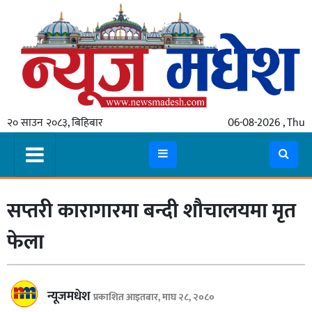
गृहपृष्ठ
समाचार
२० साउन २०८३, बिहिबार
06-08-2026 , Thu
स्थानीय
प्रदेश
कोशी
सप्तरी कारागारमा बन्दी शौचालयमा मृत
मधेश
प्रदेश
फेला
लुम्बिनी
गण्डकी
न्यूजमधेश
प्रकाशित आइतबार, माघ २८, २०८०