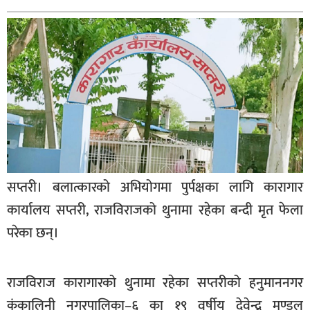
बागमती
कर्णाली
सुदूरपश्चिम
मधेश
विशेष
राजनीति
प्रमुख
समाचार
सप्तरी। बलात्कारको अभियोगमा पुर्पक्षका लागि कारागार
कार्यालय सप्तरी, राजविराजको थुनामा रहेका बन्दी मृत फेला
राष्ट्रिय
परेका छन्।
अन्तराष्ट्रिय
अन्तरबार्ता
राजविराज कारागारको थुनामा रहेका सप्तरीको हनुमाननगर
अर्थ
कंकालिनी नगरपालिका–६ का १९ वर्षीय देवेन्द्र मण्डल