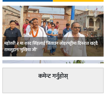
महोत्तरी २ मा शरद सिंहलाई जिताउन लोहरपट्टीमा दिनरात खट्दै
रामसुहाग ‘मुखिया जी’
कमेन्ट गर्नुहोस्
सम्बन्धित
सिराहा – २ मा जनमत छापको उपस्थिति बलियो , जनता उत्साहित