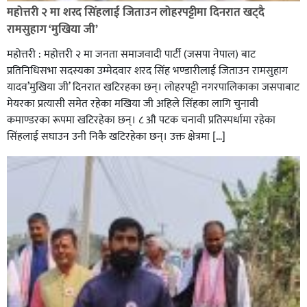
रेडक्रस सिराहा द्वारा सम्मानित
महोत्तरी २ मा शरद सिंहलाई जिताउन लोहरपट्टीमा दिनरात खट्दै
रामसुहाग ‘मुखिया जी’
महोत्तरी : महोत्तरी २ मा जनता समाजवादी पार्टी (जसपा नेपाल) बाट
प्रतिनिधिसभा सदस्यका उम्मेदवार शरद सिंह भण्डारीलाई जिताउन रामसुहाग
यादव’मुखिया जी’ दिनरात खटिरहका छन्। लोहरपट्टी नगरपालिकाका जसपाबाट
मेयरका प्रत्यासी समेत रहेका मखिया जी अहिले सिंहका लागि चुनावी
कमाण्डरका रूपमा खटिरहेका छन्। ८ औ पटक चनावी प्रतिस्पर्धामा रहेका
सिंहलाई सघाउन उनी निकै खटिरहेका छन्। उक्त क्षेत्रमा […]
सिराहाको औरहीमा जेन-जी भेला सम्पन्न