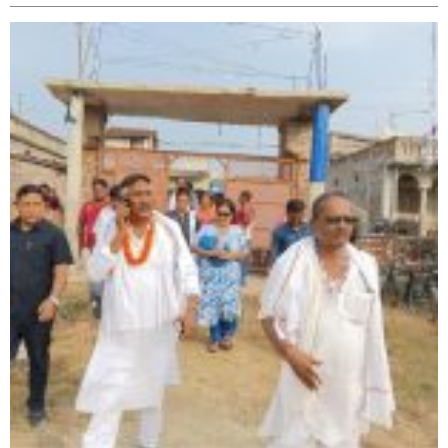
सिराहा-२ मा संजय यादव भिड्ने !
रक्तदान सेवामा जिल्लामै दोस्रो स्थान ल्याएकोमा जनमत नेताद्वय