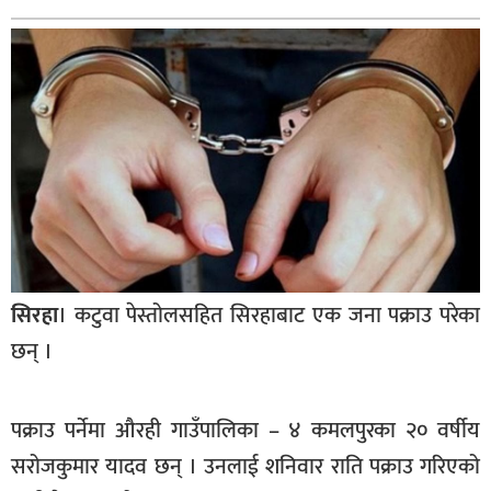
बागमती
कर्णाली
सुदूरपश्चिम
मधेश
विशेष
राजनीति
प्रमुख
समाचार
सिरहा
। कटुवा पेस्तोलसहित सिरहाबाट एक जना पक्राउ परेका
राष्ट्रिय
छन् ।
अन्तराष्ट्रिय
अन्तरबार्ता
पक्राउ पर्नेमा औरही गाउँपालिका – ४ कमलपुरका २० वर्षीय
सरोजकुमार यादव छन् । उनलाई शनिवार राति पक्राउ गरिएको
अर्थ