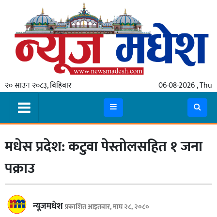
गृहपृष्ठ
समाचार
२० साउन २०८३, बिहिबार
06-08-2026 , Thu
स्थानीय
प्रदेश
कोशी
मधेस प्रदेश: कटुवा पेस्तोलसहित १ जना
मधेश
प्रदेश
पक्राउ
लुम्बिनी
गण्डकी
न्यूजमधेश
प्रकाशित आइतबार, माघ २८, २०८०