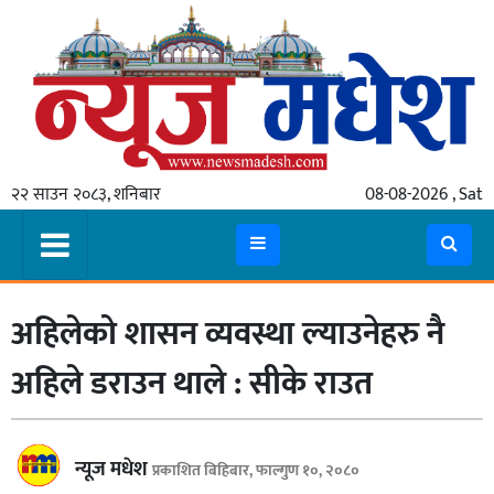
गृहपृष्ठ
समाचार
२२ साउन २०८३, शनिबार
08-08-2026 , Sat
स्थानीय
प्रदेश
कोशी
अहिलेको शासन व्यवस्था ल्याउनेहरु नै
मधेश
प्रदेश
अहिले डराउन थाले : सीके राउत
लुम्बिनी
गण्डकी
न्यूज मधेश
प्रकाशित बिहिबार, फाल्गुण १०, २०८०