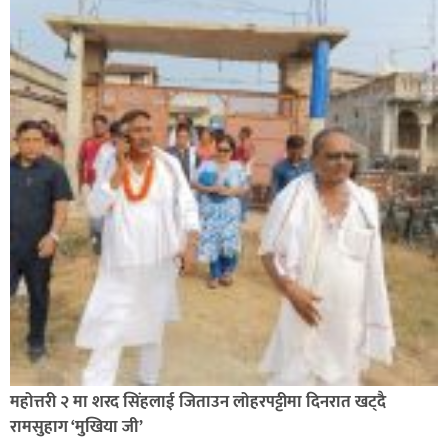
सिराहा-२ मा संजय यादव भिड्ने !
रक्तदान सेवामा जिल्लामै दोस्रो स्थान ल्याएकोमा जनमत नेताद्वय
रेडक्रस सिराहा द्वारा सम्मानित
महोत्तरी २ मा शरद सिंहलाई जिताउन लोहरपट्टीमा दिनरात खट्दै
रामसुहाग ‘मुखिया जी’