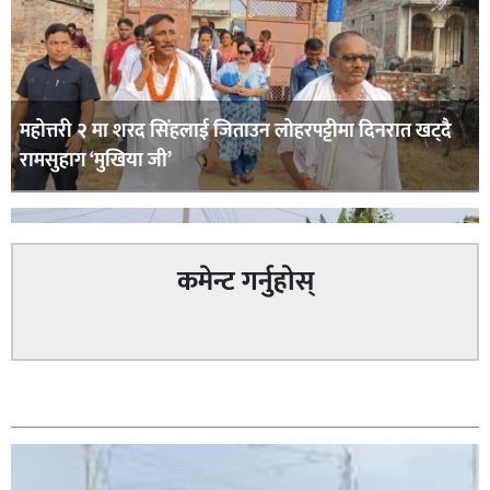
महोत्तरी २ मा शरद सिंहलाई जिताउन लोहरपट्टीमा दिनरात खट्दै
रामसुहाग ‘मुखिया जी’
कमेन्ट गर्नुहोस्
सम्बन्धित
सिराहा – २ मा जनमत छापको उपस्थिति बलियो , जनता उत्साहित