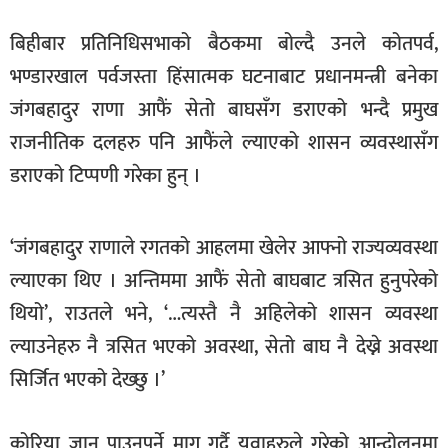
खेलकुद
बिहीबार प्रतिनिधिसभाको बैठकमा बोल्दै उनले कोतपर्व,
मनोरञ्जन
भण्डारखाल पर्वजस्ता हिंसात्मक घटनाबाट प्रधानमन्त्री बनेका
फोटो
जंगबहादुर राणा आफैं सेतो बाघसँग डराएको भन्दै प्रमुख
/
राजनीतिक दलहरु पनि आफैंले ल्याएको शासन व्यवस्थासँग
भिडियो
डराएको टिप्पणी गरेका हुन् ।
अन्य
समाज
‘जंगबहादुर राणाले रगतको आहलमा खेलेर आफ्नो राज्यव्यवस्था
शिक्षा
ल्याएका थिए । अन्तिममा आफैं सेतो बाघबाट त्रसित हुनुपरेको
थियो’, राउतले भने, ‘…त्यस्तै नै अहिलेको शासन व्यवस्था
विचार
ल्याउनेहरु नै त्रसित भएको अवस्था, सेतो बाघ नै देख्ने अवस्था
स्वास्थ्य
सिर्जित भएको देख्छु ।’
कोरिया जान पाउनुपर्ने माग गर्दै युवाहरुले गरेको आन्दोलनमा