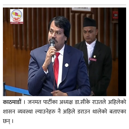
बागमती
कर्णाली
सुदूरपश्चिम
मधेश
विशेष
राजनीति
प्रमुख
समाचार
राष्ट्रिय
अन्तराष्ट्रिय
काठमाडौं
। जनमत पार्टीका अध्यक्ष डा.सीके राउतले अहिलेको
शासन व्यवस्था ल्याउनेहरु नै अहिले डराउन थालेको बताएका
अन्तरबार्ता
छन् ।
अर्थ