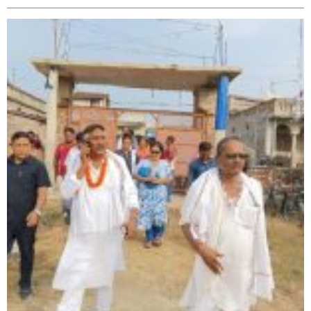
सिराहा-२ मा संजय यादव भिड्ने !
रक्तदान सेवामा जिल्लामै दोस्रो स्थान ल्याएकोमा जनमत नेताद्वय