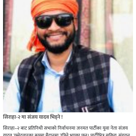
सिराहा-२ मा संजय यादव भिड्ने !
सिराहा–२ बाट प्रतिनिधी सभाको निर्वाचनमा जनमत पार्टीका युवा नेता संजय
यादव उम्मेदवारका रूपमा मैदानमा उत्रिने भएका छन्। पार्टीभित्र सक्रिय, संगठन