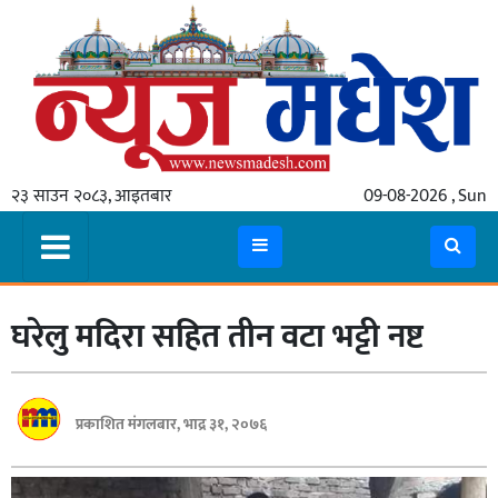
गृहपृष्ठ
समाचार
२३ साउन २०८३, आइतबार
09-08-2026 , Sun
स्थानीय
प्रदेश
कोशी
घरेलु मदिरा सहित तीन वटा भट्टी नष्ट
मधेश
प्रदेश
लुम्बिनी
प्रकाशित मंगलबार, भाद्र ३१, २०७६
गण्डकी