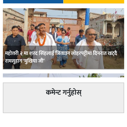
महोत्तरी २ मा शरद सिंहलाई जिताउन लोहरपट्टीमा दिनरात खट्दै
रामसुहाग ‘मुखिया जी’
कमेन्ट गर्नुहोस्
सम्बन्धित
सिराहा – २ मा जनमत छापको उपस्थिति बलियो , जनता उत्साहित