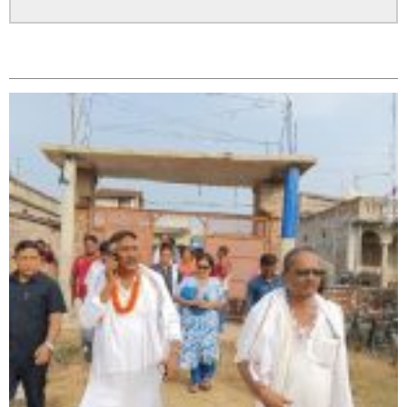
सम्बन्धित
सिराहा – २ मा जनमत छापको उपस्थिति बलियो , जनता उत्साहित
सिराहा-२ मा संजय यादव भिड्ने !