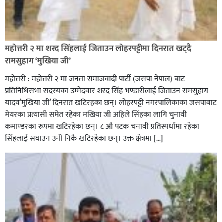
रक्तदान सेवामा जिल्लामै दोस्रो स्थान ल्याएकोमा जनमत नेताद्वय
रेडक्रस सिराहा द्वारा सम्मानित
महोत्तरी २ मा शरद सिंहलाई जिताउन लोहरपट्टीमा दिनरात खट्दै
रामसुहाग ‘मुखिया जी’
महोत्तरी : महोत्तरी २ मा जनता समाजवादी पार्टी (जसपा नेपाल) बाट
प्रतिनिधिसभा सदस्यका उम्मेदवार शरद सिंह भण्डारीलाई जिताउन रामसुहाग
यादव’मुखिया जी’ दिनरात खटिरहका छन्। लोहरपट्टी नगरपालिकाका जसपाबाट
मेयरका प्रत्यासी समेत रहेका मखिया जी अहिले सिंहका लागि चुनावी
कमाण्डरका रूपमा खटिरहेका छन्। ८ औ पटक चनावी प्रतिस्पर्धामा रहेका
सिंहलाई सघाउन उनी निकै खटिरहेका छन्। उक्त क्षेत्रमा […]
सिराहाको औरहीमा जेन-जी भेला सम्पन्न