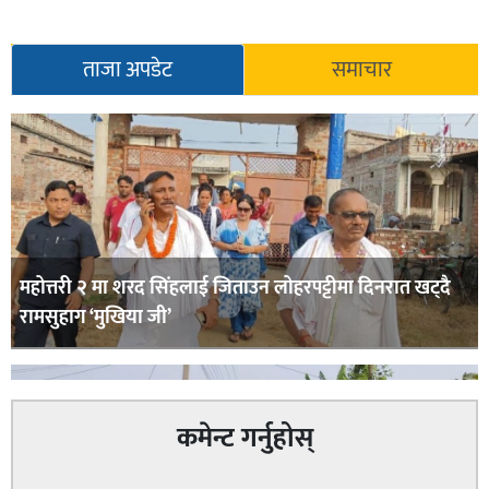
ताजा अपडेट
समाचार
महोत्तरी २ मा शरद सिंहलाई जिताउन लोहरपट्टीमा दिनरात खट्दै
रामसुहाग ‘मुखिया जी’
कमेन्ट गर्नुहोस्