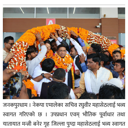
बागमती
कर्णाली
सुदूरपश्चिम
मधेश
विशेष
राजनीति
प्रमुख
समाचार
राष्ट्रिय
अन्तराष्ट्रिय
जनकपुरधाम । नेकपा एमालेका सचिव रघुवीर महासेठलाई भव्य
अन्तरबार्ता
स्वागत गरिएको छ । उपप्रधान एवम् भौतिक पूर्वाधार तथा
अर्थ
यातायात मन्त्री बनेर गृह जिल्ला पुग्दा महासेठलाई भव्य स्वागत