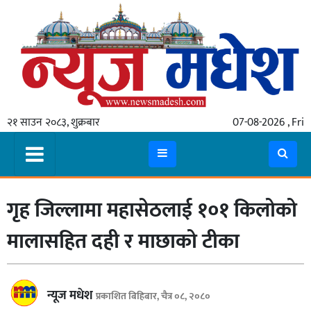
गृहपृष्ठ
समाचार
२१ साउन २०८३, शुक्रबार
07-08-2026 , Fri
स्थानीय
प्रदेश
कोशी
गृह जिल्लामा महासेठलाई १०१ किलोको
मधेश
प्रदेश
मालासहित दही र माछाको टीका
लुम्बिनी
गण्डकी
न्यूज मधेश
प्रकाशित बिहिबार, चैत्र ०८, २०८०