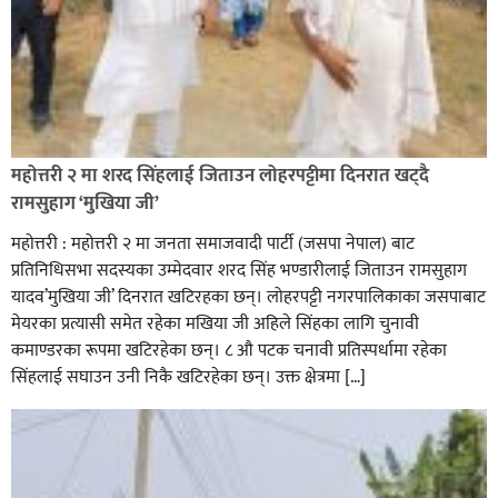
रक्तदान सेवामा जिल्लामै दोस्रो स्थान ल्याएकोमा जनमत नेताद्वय
रेडक्रस सिराहा द्वारा सम्मानित
महोत्तरी २ मा शरद सिंहलाई जिताउन लोहरपट्टीमा दिनरात खट्दै
रामसुहाग ‘मुखिया जी’
महोत्तरी : महोत्तरी २ मा जनता समाजवादी पार्टी (जसपा नेपाल) बाट
प्रतिनिधिसभा सदस्यका उम्मेदवार शरद सिंह भण्डारीलाई जिताउन रामसुहाग
यादव’मुखिया जी’ दिनरात खटिरहका छन्। लोहरपट्टी नगरपालिकाका जसपाबाट
मेयरका प्रत्यासी समेत रहेका मखिया जी अहिले सिंहका लागि चुनावी
कमाण्डरका रूपमा खटिरहेका छन्। ८ औ पटक चनावी प्रतिस्पर्धामा रहेका
सिंहलाई सघाउन उनी निकै खटिरहेका छन्। उक्त क्षेत्रमा […]
सिराहाको औरहीमा जेन-जी भेला सम्पन्न