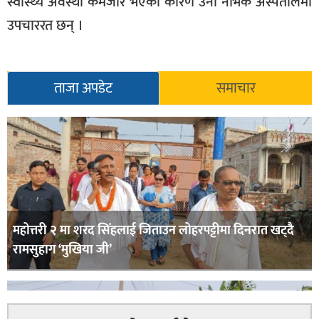
स्वास्थ्य अवस्था कमजोर भएका कारण उनी नर्भिक अस्पतालमा
उपचाररत छन् ।
ताजा अपडेट
समाचार
महोत्तरी २ मा शरद सिंहलाई जिताउन लोहरपट्टीमा दिनरात खट्दै
रामसुहाग ‘मुखिया जी’