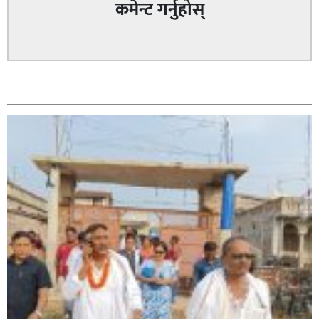
कमेन्ट गर्नुहोस्
सम्बन्धित
सिराहा – २ मा जनमत छापको उपस्थिति बलियो , जनता उत्साहित
सिराहा-२ मा संजय यादव भिड्ने !