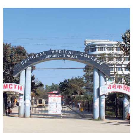
बागमती
कर्णाली
सुदूरपश्चिम
मधेश
विशेष
राजनीति
प्रमुख
समाचार
राष्ट्रिय
अन्तराष्ट्रिय
अन्तरबार्ता
अर्थ