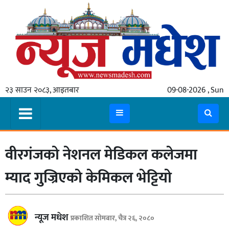
गृहपृष्ठ
समाचार
२३ साउन २०८३, आइतबार
09-08-2026 , Sun
स्थानीय
प्रदेश
कोशी
वीरगंजको नेशनल मेडिकल कलेजमा
मधेश
प्रदेश
म्याद गुज्रिएको केमिकल भेट्टियो
लुम्बिनी
गण्डकी
न्यूज मधेश
प्रकाशित सोमबार, चैत्र २६, २०८०