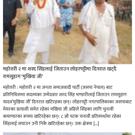
रक्तदान सेवामा जिल्लामै दोस्रो स्थान ल्याएकोमा जनमत नेताद्वय
रेडक्रस सिराहा द्वारा सम्मानित
महोत्तरी २ मा शरद सिंहलाई जिताउन लोहरपट्टीमा दिनरात खट्दै
रामसुहाग ‘मुखिया जी’
महोत्तरी : महोत्तरी २ मा जनता समाजवादी पार्टी (जसपा नेपाल) बाट
प्रतिनिधिसभा सदस्यका उम्मेदवार शरद सिंह भण्डारीलाई जिताउन रामसुहाग
यादव’मुखिया जी’ दिनरात खटिरहका छन्। लोहरपट्टी नगरपालिकाका जसपाबाट
मेयरका प्रत्यासी समेत रहेका मखिया जी अहिले सिंहका लागि चुनावी
कमाण्डरका रूपमा खटिरहेका छन्। ८ औ पटक चनावी प्रतिस्पर्धामा रहेका
सिंहलाई सघाउन उनी निकै खटिरहेका छन्। उक्त क्षेत्रमा […]
सिराहाको औरहीमा जेन-जी भेला सम्पन्न