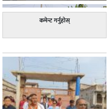
कमेन्ट गर्नुहोस्
सम्बन्धित
सिराहा – २ मा जनमत छापको उपस्थिति बलियो , जनता उत्साहित
सिराहा-२ मा संजय यादव भिड्ने !