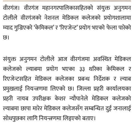
खेलकुद
वीरगंज। वीरगंज महानगरपालिकासहितको संयुक्त अनुगमन
टोलीले वीरगंजको नेशनल मेडिकल कलेजको प्रयोगशालामा
मनोरञ्जन
म्याद गुज्रिएको ‘केमिकल’ र ‘रिएजेन्ट’ प्रयोग भएको फेला पारेको
फोटो
छ।
/
भिडियो
अन्य
संयुक्त अनुगमन टोलीले आज वीरगंजमा अवस्थित मेडिकल
कलेजको ल्याबमा प्रयोग भएका ३३ थरिका केमिकल र
समाज
रिएजेन्टसहित मेडिकल कलेजका प्रबन्ध निर्देशक र ल्याब
शिक्षा
प्रमुखलाई नियन्त्रणमा लिएको छ। जिल्ला प्रहरी कार्यालयका
विचार
प्रहरी नायब उपरीक्षक केशर न्यौपानेले मेडिकल कलेजको
स्वास्थ्य
ल्याबमा छापा मारेर मेडिकल कलेजसँग सम्बन्धित दुई जनालाई
सोधपुछका लागि नियन्त्रणमा लिइएको बताए।