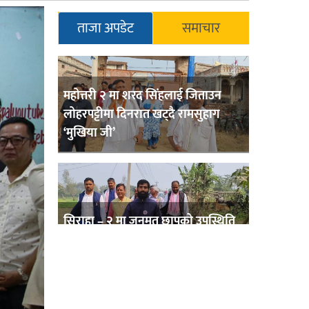
ताजा अपडेट
समाचार
महोत्तरी २ मा शरद सिंहलाई जिताउन
लोहरपट्टीमा दिनरात खट्दै रामसुहाग
‘मुखिया जी’
सिराहा – २ मा जनमत छापको उपस्थिति
बलियो , जनता उत्साहित