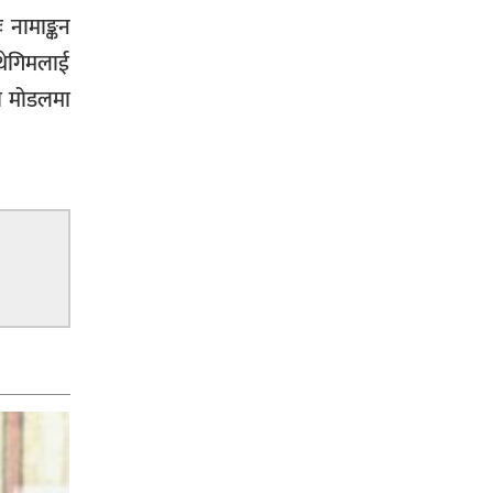
 नामाङ्कन
 थेगिमलाई
ी मोडलमा