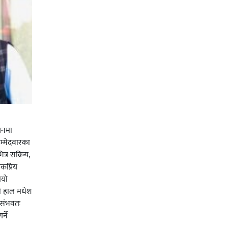
चनमा
म्मेदवारका
त्र सक्रिय,
कप्रिय
ियो
ी हाल मधेश
र संभवतः
्ने