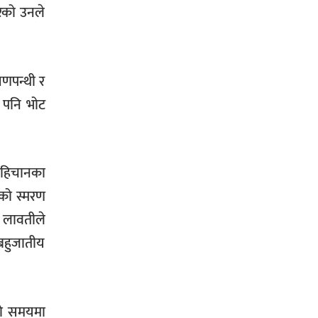
ेको उनले
िणपन्थी र
ू पनि भोट
 पहिचानका
को स्मरण
र लावतीले
बहुजातीय
्लो समयमा