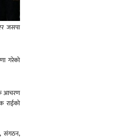
सिराहा-२ मा संजय यादव भिड्ने !
भएर जसपा
रक्तदान सेवामा जिल्लामै दोस्रो स्थान
ल्याएकोमा जनमत नेताद्वय रेडक्रस
षणा गरेको
सिराहा द्वारा सम्मानित
्रिक आचरण
ोक राईको
सिराहाको औरहीमा जेन-जी भेला सम्पन्न
, संगठन,