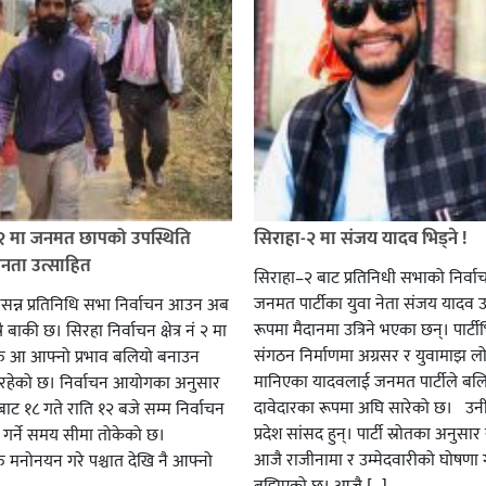
 २ मा जनमत छापको उपस्थिति
सिराहा-२ मा संजय यादव भिड्ने !
जनता उत्साहित
सिराहा–२ बाट प्रतिनिधी सभाको निर्वा
जनमत पार्टीका युवा नेता संजय यादव उ
सन्न प्रतिनिधि सभा निर्वाचन आउन अब
रूपमा मैदानमा उत्रिने भएका छन्। पार्टीभि
ै बाकी छ। सिरहा निर्वाचन क्षेत्र नं २ मा
संगठन निर्माणमा अग्रसर र युवामाझ लो
हरु आ आफ्नो प्रभाव बलियो बनाउन
मानिएका यादवलाई जनमत पार्टीले बल
हेको छ। निर्वाचन आयोगका अनुसार
दावेदारका रूपमा अघि सारेको छ। उन
ट १८ गते राति १२ बजे सम्म निर्वाचन
प्रदेश सांसद हुन्। पार्टी स्रोतका अनुसा
ार गर्ने समय सीमा तोकेको छ।
आजै राजीनामा र उम्मेदवारीको घोषणा गर
रु मनोनयन गरे पश्चात देखि नै आफ्नो