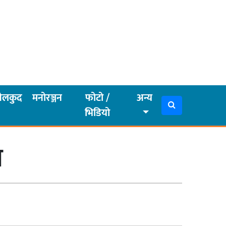
ेलकुद
मनोरञ्जन
फोटो /
अन्य
भिडियो
ा