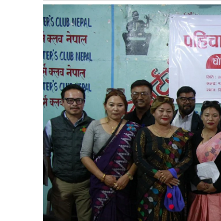
बागमती
कर्णाली
सुदूरपश्चिम
मधेश
विशेष
राजनीति
प्रमुख
समाचार
राष्ट्रिय
अन्तराष्ट्रिय
अन्तरबार्ता
अर्थ