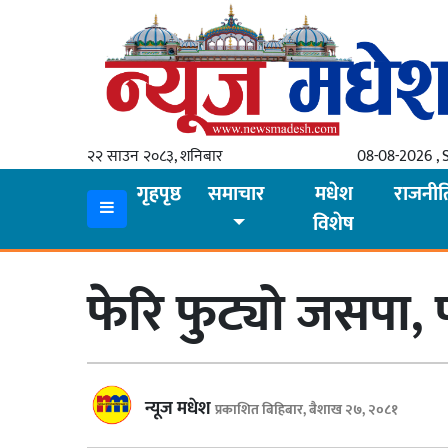
गृहपृष्ठ
समाचार
२२ साउन २०८३, शनिबार
08-08-2026 , 
स्थानीय
गृहपृष्ठ
समाचार
मधेश
राजनीत
विशेष
प्रदेश
कोशी
फेरि फुट्यो जसपा, 
मधेश
प्रदेश
लुम्बिनी
न्यूज मधेश
प्रकाशित बिहिबार, बैशाख २७, २०८१
गण्डकी