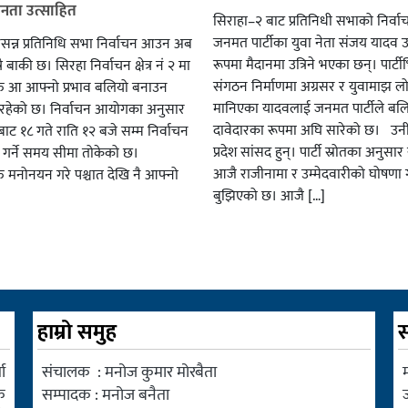
जनता उत्साहित
सिराहा–२ बाट प्रतिनिधी सभाको निर्वा
जनमत पार्टीका युवा नेता संजय यादव उ
सन्न प्रतिनिधि सभा निर्वाचन आउन अब
रूपमा मैदानमा उत्रिने भएका छन्। पार्टीभि
ै बाकी छ। सिरहा निर्वाचन क्षेत्र नं २ मा
संगठन निर्माणमा अग्रसर र युवामाझ लो
हरु आ आफ्नो प्रभाव बलियो बनाउन
मानिएका यादवलाई जनमत पार्टीले बल
हेको छ। निर्वाचन आयोगका अनुसार
दावेदारका रूपमा अघि सारेको छ। उन
ट १८ गते राति १२ बजे सम्म निर्वाचन
प्रदेश सांसद हुन्। पार्टी स्रोतका अनुसा
ार गर्ने समय सीमा तोकेको छ।
आजै राजीनामा र उम्मेदवारीको घोषणा गर
रु मनोनयन गरे पश्चात देखि नै आफ्नो
बुझिएको छ। आजै […]
हाम्रो समुह
स
ा
संचालक : मनोज कुमार मोरबैता
म
क
सम्पादक : मनोज बनैता