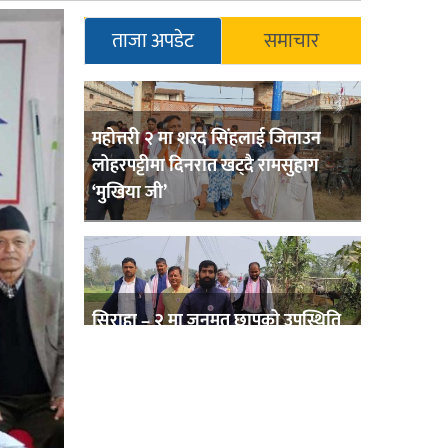
ताजा अपडेट
समाचार
महोत्तरी २ मा शरद सिंहलाई जिताउन
लोहरपट्टीमा दिनरात खट्दै रामसुहाग
‘मुखिया जी’
सिराहा – २ मा जनमत छापको उपस्थिति
बलियो , जनता उत्साहित