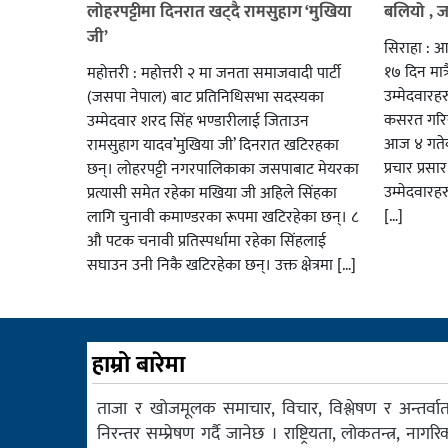
लोहरपट्टीमा दिनरात खट्दै रामसुहाग ‘मुखिया
बलियो , 
जी’
सिराहा : आ
१७ दिन मात्र
महोत्तरी : महोत्तरी २ मा जनता समाजवादी पार्टी
उम्मेदवार
(जसपा नेपाल) बाट प्रतिनिधिसभा सदस्यका
कसरत गरिर
उम्मेदवार शरद सिंह भण्डारीलाई जिताउन
आज ४ गतेबा
रामसुहाग यादव’मुखिया जी’ दिनरात खटिरहका
प्रचार प्रस
छन्। लोहरपट्टी नगरपालिकाका जसपाबाट मेयरका
उम्मेदवारह
प्रत्यासी समेत रहेका मखिया जी अहिले सिंहका
[…]
लागि चुनावी कमाण्डरका रूपमा खटिरहेका छन्। ८
औ पटक चनावी प्रतिस्पर्धामा रहेका सिंहलाई
सघाउन उनी निकै खटिरहेका छन्। उक्त क्षेत्रमा […]
हाम्रो बारेमा
ताजा र खोजमूलक समाचार, विचार, विश्लेषण र अन्तर्वार्त
निरन्तर सम्प्रेषण गर्दै जानेछ । राष्ट्रियता, लोकतन्त्र, नागरि