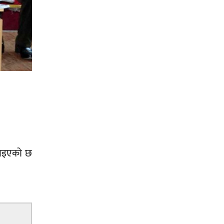
सिराहा-२ मा संजय यादव भिड्ने !
रक्तदान सेवामा जिल्लामै दोस्रो स्थान
ल्याएकोमा जनमत नेताद्वय रेडक्रस
सिराहा द्वारा सम्मानित
ताइएको छ
सिराहाको औरहीमा जेन-जी भेला सम्पन्न