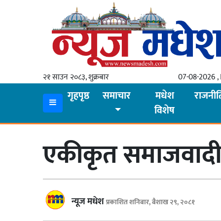
गृहपृष्ठ
समाचार
२१ साउन २०८३, शुक्रबार
07-08-2026 , 
स्थानीय
गृहपृष्ठ
समाचार
मधेश
राजनीत
विशेष
प्रदेश
कोशी
एकीकृत समाजवादीक
मधेश
प्रदेश
लुम्बिनी
न्यूज मधेश
प्रकाशित शनिबार, बैशाख २९, २०८१
गण्डकी