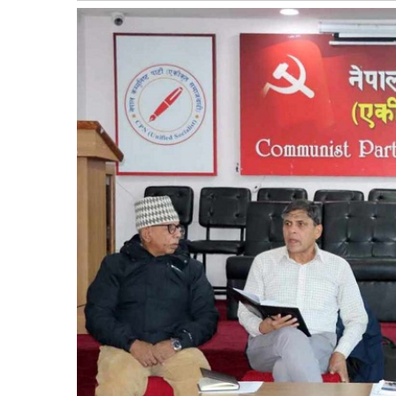
बागमती
कर्णाली
सुदूरपश्चिम
मधेश
विशेष
राजनीति
प्रमुख
समाचार
राष्ट्रिय
अन्तराष्ट्रिय
अन्तरबार्ता
अर्थ