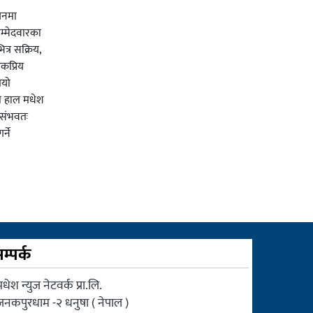
चनमा
म्मेदवारका
त्र सक्रिय,
कप्रिय
ियो
ी हाल मधेश
र संभवतः
्ने
म्पर्क
धेश न्युज नेटवर्क प्रा.लि.
जनकपुरधाम -२ धनुषा ( नेपाल )