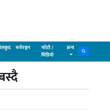
ेलकुद
मनोरञ्जन
फोटो /
अन्य
भिडियो
स्दै