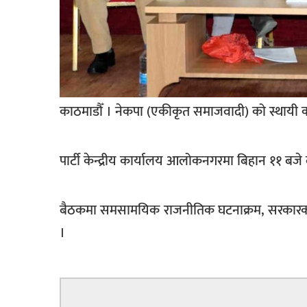
खेलकुद
मनोरञ्जन
फोटो
/
भिडियो
काठमाडौँ । नेकपा (एकीकृत समाजवादी) को स्थायी
अन्य
पार्टी केन्द्रीय कार्यालय आलोकनगरमा बिहान ११ बजे ब
समाज
शिक्षा
बैठकमा समसामयिक राजनीतिक घटनाक्रम, सरकारको 
विचार
।
स्वास्थ्य