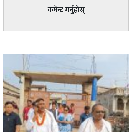
कमेन्ट गर्नुहोस्
सम्बन्धित
सिराहा – २ मा जनमत छापको उपस्थिति बलियो , जनता उत्साहित
सिराहा-२ मा संजय यादव भिड्ने !