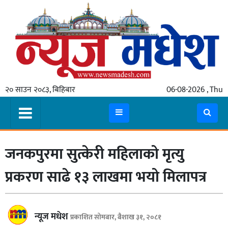
गृहपृष्ठ
समाचार
२० साउन २०८३, बिहिबार
06-08-2026 , Thu
स्थानीय
प्रदेश
कोशी
जनकपुरमा सुत्केरी महिलाको मृत्यु
मधेश
प्रदेश
प्रकरण साढे १३ लाखमा भयो मिलापत्र
लुम्बिनी
गण्डकी
न्यूज मधेश
प्रकाशित सोमबार, बैशाख ३१, २०८१