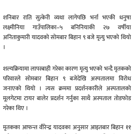
खेलकुद
शनिबार राति सुत्केरी व्यथा लागेपछि भर्ना भएकी धनुषा
मनोरञ्जन
लक्ष्मीनिया गाउँपालिका–५ बनिनियाकी २७ वर्षीया
फोटो
अनिताकुमारी यादवको सोमबार बिहान ९ बजे मृत्यु भएको थियो
/
भिडियो
।
अन्य
शल्यक्रियामा लापरबाही गरेका कारण मृत्यु भएको भन्दै मृतकको
समाज
परिवारले सोमबार बिहान ९ बजेदेखि अस्पतालमा विरोध
शिक्षा
जनाएको थियो । त्यस क्रममा प्रदर्शनकारीले अस्पतालको
विचार
मूलगेटमा टायर बालेर प्रदर्शन गर्नुका साथै अस्पताल तोडफोड
स्वास्थ्य
गरेका थिए ।
मृतकका आफन्त वीरेन्द्र यादवका अनुसार आइतबार बिहान ११