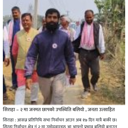
सिराहा – २ मा जनमत छापको उपस्थिति बलियो , जनता उत्साहित
सिराहा : आसन्न प्रतिनिधि सभा निर्वाचन आउन अब १७ दिन मात्रै बाकी छ।
सिरहा निर्वाचन क्षेत्र नं २ मा उम्मेदवारहरु आ आफ्नो प्रभाव बलियो बनाउन