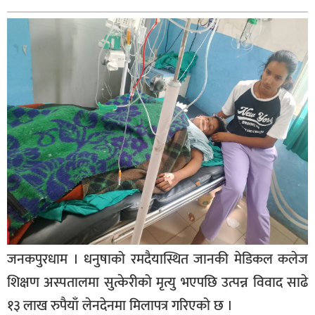
बागमती
कर्णाली
सुदूरपश्चिम
मधेश
विशेष
राजनीति
प्रमुख
समाचार
राष्ट्रिय
अन्तराष्ट्रिय
जनकपुरधाम । धनुषाको रमदैयास्थित जानकी मेडिकल कलेज
अन्तरबार्ता
शिक्षण अस्पतालमा सुत्केरीको मृत्यु भएपछि उत्पन्न विवाद साढे
अर्थ
१३ लाख रुपैयाँ लेनदेनमा मिलापत्र गरिएको छ ।