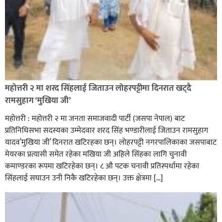
रक्तदान सेवामा जिल्लामै दोस्रो स्थान ल्याएकोमा जनमत नेताद्वय
रेडक्रस सिराहा द्वारा सम्मानित
महोत्तरी २ मा शरद सिंहलाई जिताउन लोहरपट्टीमा दिनरात खट्दै
रामसुहाग ‘मुखिया जी’
महोत्तरी : महोत्तरी २ मा जनता समाजवादी पार्टी (जसपा नेपाल) बाट
प्रतिनिधिसभा सदस्यका उम्मेदवार शरद सिंह भण्डारीलाई जिताउन रामसुहाग
यादव’मुखिया जी’ दिनरात खटिरहका छन्। लोहरपट्टी नगरपालिकाका जसपाबाट
मेयरका प्रत्यासी समेत रहेका मखिया जी अहिले सिंहका लागि चुनावी
कमाण्डरका रूपमा खटिरहेका छन्। ८ औ पटक चनावी प्रतिस्पर्धामा रहेका
सिंहलाई सघाउन उनी निकै खटिरहेका छन्। उक्त क्षेत्रमा […]
सिराहाको औरहीमा जेन-जी भेला सम्पन्न