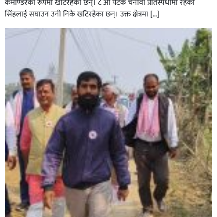
कमाण्डरका रूपमा खटिरहेका छन्। ८ औ पटक चनावी प्रतिस्पर्धामा रहेका
सिंहलाई सघाउन उनी निकै खटिरहेका छन्। उक्त क्षेत्रमा […]
सिराहाको औरहीमा जेन-जी भेला सम्पन्न