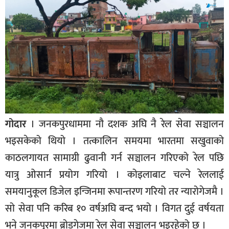
बागमती
कर्णाली
सुदूरपश्चिम
मधेश
विशेष
राजनीति
प्रमुख
गोदार
। जनकपुरधाममा नौ दशक अघि नै रेल सेवा सञ्चालन
समाचार
भइसकेको थियो । तत्कालिन समयमा भारतमा सखुवाको
राष्ट्रिय
काठलगायत सामाग्री ढुवानी गर्न सञ्चालन गरिएको रेल पछि
यात्रु ओसार्न प्रयोग गरियो । कोइलाबाट चल्ने रेललाई
अन्तराष्ट्रिय
समयानुकूल डिजेल इन्जिनमा रूपान्तरण गरियो तर न्यारोगेजमै ।
अन्तरबार्ता
सो सेवा पनि करिब १० वर्षअघि बन्द भयो । विगत दुई वर्षयता
अर्थ
भने जनकपुरमा ब्रोडगेजमा रेल सेवा सञ्चालन भइरहेको छ ।