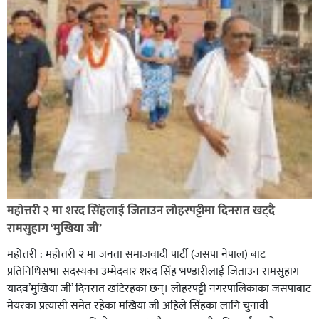
सिराहा-२ मा संजय यादव भिड्ने !
रक्तदान सेवामा जिल्लामै दोस्रो स्थान ल्याएकोमा जनमत नेताद्वय
रेडक्रस सिराहा द्वारा सम्मानित
महोत्तरी २ मा शरद सिंहलाई जिताउन लोहरपट्टीमा दिनरात खट्दै
रामसुहाग ‘मुखिया जी’
महोत्तरी : महोत्तरी २ मा जनता समाजवादी पार्टी (जसपा नेपाल) बाट
प्रतिनिधिसभा सदस्यका उम्मेदवार शरद सिंह भण्डारीलाई जिताउन रामसुहाग
यादव’मुखिया जी’ दिनरात खटिरहका छन्। लोहरपट्टी नगरपालिकाका जसपाबाट
मेयरका प्रत्यासी समेत रहेका मखिया जी अहिले सिंहका लागि चुनावी