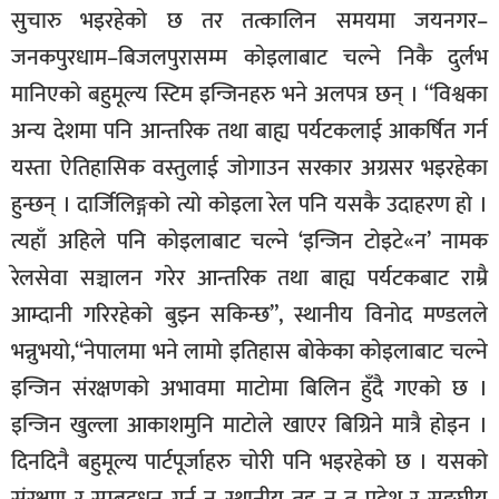
सुचारु भइरहेको छ तर तत्कालिन समयमा जयनगर–
जनकपुरधाम–बिजलपुरासम्म कोइलाबाट चल्ने निकै दुर्लभ
मानिएको बहुमूल्य स्टिम इन्जिनहरु भने अलपत्र छन् । “विश्वका
अन्य देशमा पनि आन्तरिक तथा बाह्य पर्यटकलाई आकर्षित गर्न
यस्ता ऐतिहासिक वस्तुलाई जोगाउन सरकार अग्रसर भइरहेका
हुन्छन् । दार्जिलिङ्गको त्यो कोइला रेल पनि यसकै उदाहरण हो ।
त्यहाँ अहिले पनि कोइलाबाट चल्ने ‘इन्जिन टोइटे«न’ नामक
रेलसेवा सञ्चालन गरेर आन्तरिक तथा बाह्य पर्यटकबाट राम्रै
आम्दानी गरिरहेको बुझ्न सकिन्छ”, स्थानीय विनोद मण्डलले
भन्नुभयो,“नेपालमा भने लामो इतिहास बोकेका कोइलाबाट चल्ने
इन्जिन संरक्षणको अभावमा माटोमा बिलिन हुँदै गएको छ ।
इन्जिन खुल्ला आकाशमुनि माटोले खाएर बिग्रिने मात्रै होइन ।
दिनदिनै बहुमूल्य पार्टपूर्जाहरु चोरी पनि भइरहेको छ । यसको
संरक्षण र सम्बद्र्धन गर्न न स्थानीय तह न त प्रदेश र सङ्घीय