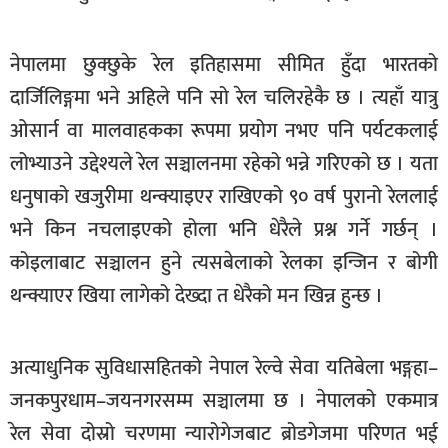
खेलकुद
नेपालमा छुक्छुके रेल इतिहासमा सीमित हुँदा भारतको
मनोरञ्जन
दार्जिलिङ्गमा भने अहिले पनि सो रेल चलिरहेकै छ । त्यहाँ यात्रु
फोटो
ओसार्न वा मालवाहकका रूपमा प्रयोग नभए पनि पर्यटकलाई
/
भिडियो
लोभ्याउने उद्देश्यले रेल सञ्चालनमा रहेको भन्ने गरिएको छ । यता
धनुषाको खजुरीमा थन्क्याइएर राखिएको ९० वर्ष पुरानो रेललाई
अन्य
भने किन नचलाइएको होला भनि धेरैले प्रश्न गर्ने गर्छन् ।
समाज
कोइलाबाट सञ्चालन हुने त्यसबेलाको रेलका इन्जिन र बोगी
शिक्षा
थन्क्याएर खिया लागेको देख्दा त धेरैको मन खिन्न हुन्छ ।
विचार
स्वास्थ्य
अत्याधुनिक सुविधासहितको नेपाल रेल्वे सेवा यतिबेला भङ्गहा–
जनकपुरधाम–जयनगरसम्म सञ्चालमा छ । नेपालको एकमात्र
रेल सेवा दोस्रो चरणमा न्यारोगेजबाट ब्रोडगेजमा परिणत भई