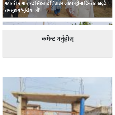
महोत्तरी २ मा शरद सिंहलाई जिताउन लोहरपट्टीमा दिनरात खट्दै
रामसुहाग ‘मुखिया जी’
कमेन्ट गर्नुहोस्
सम्बन्धित
सिराहा – २ मा जनमत छापको उपस्थिति बलियो , जनता उत्साहित