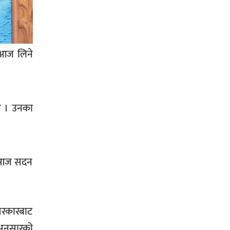
सिराहा-२ मा संजय यादव भिड्ने !
ट आज लिने
रक्तदान सेवामा जिल्लामै दोस्रो स्थान
ल्याएकोमा जनमत नेताद्वय रेडक्रस
ताए । उनका
सिराहा द्वारा सम्मानित
े आज सदन
सिराहाको औरहीमा जेन-जी भेला सम्पन्न
 सरकारबाट
 अनुसारको