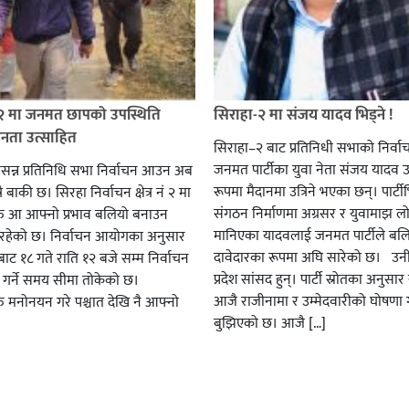
 २ मा जनमत छापको उपस्थिति
सिराहा-२ मा संजय यादव भिड्ने !
जनता उत्साहित
सिराहा–२ बाट प्रतिनिधी सभाको निर्वा
जनमत पार्टीका युवा नेता संजय यादव उ
सन्न प्रतिनिधि सभा निर्वाचन आउन अब
रूपमा मैदानमा उत्रिने भएका छन्। पार्टीभि
ै बाकी छ। सिरहा निर्वाचन क्षेत्र नं २ मा
संगठन निर्माणमा अग्रसर र युवामाझ लो
हरु आ आफ्नो प्रभाव बलियो बनाउन
मानिएका यादवलाई जनमत पार्टीले बल
हेको छ। निर्वाचन आयोगका अनुसार
दावेदारका रूपमा अघि सारेको छ। उन
ट १८ गते राति १२ बजे सम्म निर्वाचन
प्रदेश सांसद हुन्। पार्टी स्रोतका अनुसा
ार गर्ने समय सीमा तोकेको छ।
आजै राजीनामा र उम्मेदवारीको घोषणा गर
रु मनोनयन गरे पश्चात देखि नै आफ्नो
बुझिएको छ। आजै […]