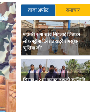
ताजा अपडेट
समाचार
महोत्तरी २ मा शरद सिंहलाई जिताउन
लोहरपट्टीमा दिनरात खट्दै रामसुहाग
‘मुखिया जी’
सिराहा – २ मा जनमत छापको उपस्थिति
बलियो , जनता उत्साहित