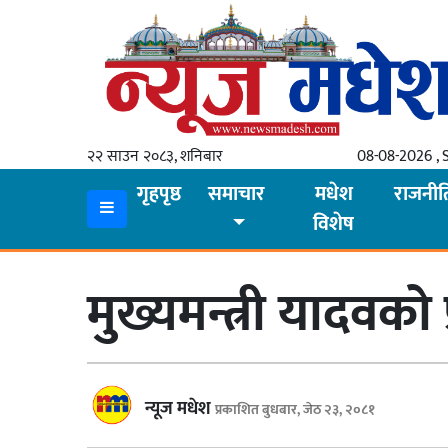
गृहपृष्ठ
समाचार
२२ साउन २०८३, शनिबार
08-08-2026 , 
स्थानीय
गृहपृष्ठ
समाचार
मधेश
राजनीत
विशेष
प्रदेश
कोशी
मुख्यमन्त्री यादवको
मधेश
प्रदेश
लुम्बिनी
न्यूज मधेश
प्रकाशित बुधबार, जेठ २३, २०८१
गण्डकी