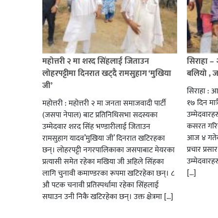
महोत्तरी २ मा शरद सिंहलाई जिताउन
सिराहा –
लोहरपट्टीमा दिनरात खट्दै रामसुहाग ‘मुखिया
बलियो , 
जी’
सिराहा : आ
१७ दिन मात्र
महोत्तरी : महोत्तरी २ मा जनता समाजवादी पार्टी
उम्मेदवार
(जसपा नेपाल) बाट प्रतिनिधिसभा सदस्यका
कसरत गरिर
उम्मेदवार शरद सिंह भण्डारीलाई जिताउन
आज ४ गतेबा
रामसुहाग यादव’मुखिया जी’ दिनरात खटिरहका
प्रचार प्रस
छन्। लोहरपट्टी नगरपालिकाका जसपाबाट मेयरका
उम्मेदवारह
प्रत्यासी समेत रहेका मखिया जी अहिले सिंहका
[…]
लागि चुनावी कमाण्डरका रूपमा खटिरहेका छन्। ८
औ पटक चनावी प्रतिस्पर्धामा रहेका सिंहलाई
सघाउन उनी निकै खटिरहेका छन्। उक्त क्षेत्रमा […]