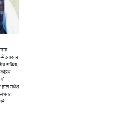
चनमा
म्मेदवारका
त्र सक्रिय,
कप्रिय
ियो
ी हाल मधेश
र संभवतः
्ने