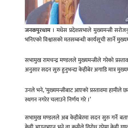
खेलकुद
मनोरञ्जन
जनकपुरधाम
। मधेस प्रदेशसभाले मुख्यमन्त्री सरो
फोटो
/
भनिएको विश्वासको मतसम्बन्धी कार्यसूची सार्ने मुख्य
भिडियो
अन्य
सभामुख रामचन्द्र मण्डलले मुख्यमन्त्रीले गरेको प्रस्त
समाज
अनुसार सदन सुरु हुनुभन्दा केहीबेर अगाडि मात्र मुख्य
शिक्षा
उनले भने, ‘मुख्यमन्त्रीबाट आएको प्रस्तावमा ह
विचार
स्थगन नगरेर चलाउने निर्णय गरे ।’
स्वास्थ्य
सभामुख मण्डलले अब केहीबेरमा सदन सुरु गर्ने बताए
केही आउनुभएन भने वा कसैले विरोध गरेमा केही घण