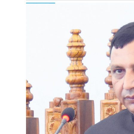
बागमती
कर्णाली
सुदूरपश्चिम
मधेश
विशेष
राजनीति
प्रमुख
समाचार
राष्ट्रिय
अन्तराष्ट्रिय
अन्तरबार्ता
अर्थ