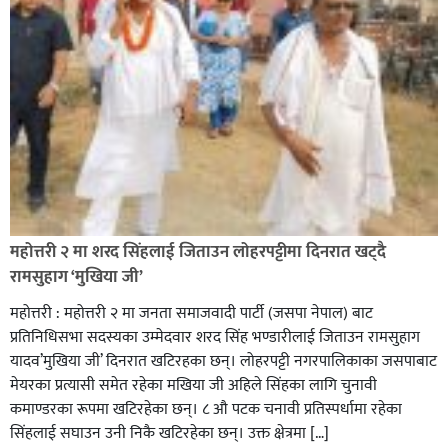
सिराहा-२ मा संजय यादव भिड्ने !
रक्तदान सेवामा जिल्लामै दोस्रो स्थान ल्याएकोमा जनमत नेताद्वय
रेडक्रस सिराहा द्वारा सम्मानित
महोत्तरी २ मा शरद सिंहलाई जिताउन लोहरपट्टीमा दिनरात खट्दै
रामसुहाग ‘मुखिया जी’
महोत्तरी : महोत्तरी २ मा जनता समाजवादी पार्टी (जसपा नेपाल) बाट
प्रतिनिधिसभा सदस्यका उम्मेदवार शरद सिंह भण्डारीलाई जिताउन रामसुहाग
यादव’मुखिया जी’ दिनरात खटिरहका छन्। लोहरपट्टी नगरपालिकाका जसपाबाट
मेयरका प्रत्यासी समेत रहेका मखिया जी अहिले सिंहका लागि चुनावी
कमाण्डरका रूपमा खटिरहेका छन्। ८ औ पटक चनावी प्रतिस्पर्धामा रहेका
सिंहलाई सघाउन उनी निकै खटिरहेका छन्। उक्त क्षेत्रमा […]