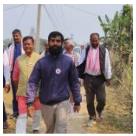
सिराहाको औरहीमा जेन-जी भेला सम्पन्न