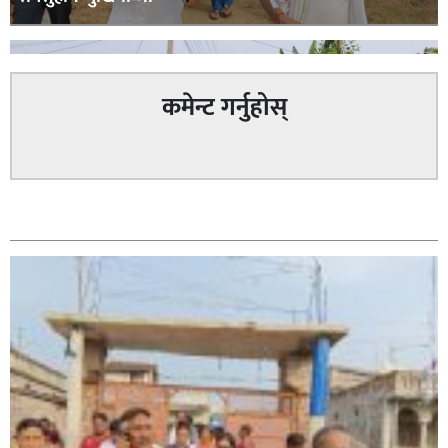
कमेन्ट गर्नुहोस्
सम्बन्धित
सिराहा – २ मा जनमत छापको उपस्थिति बलियो , जनता उत्साहित