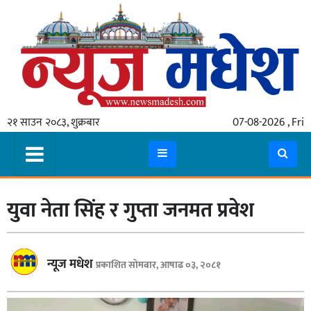
गृहपृष्ठ
समाचार
२१ साउन २०८३, शुक्रबार
07-08-2026 , Fri
स्थानीय
प्रदेश
कोशी
युवा नेता सिंह र गुप्ता जनमत प्रवेश
मधेश
प्रदेश
लुम्बिनी
न्यूज मधेश
प्रकाशित सोमबार, आषाढ ०३, २०८१
गण्डकी