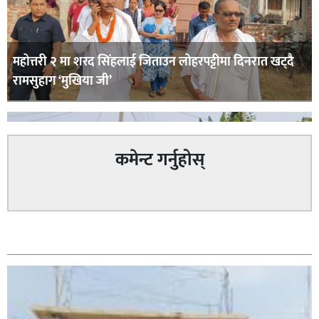
महोत्तरी २ मा शरद सिंहलाई जिताउन लोहरपट्टीमा दिनरात खट्दै
रामसुहाग ‘मुखिया जी’
कमेन्ट गर्नुहोस्
सम्बन्धित
सिराहा – २ मा जनमत छापको उपस्थिति बलियो , जनता उत्साहित