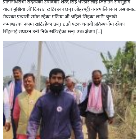
प्रतिनिधिसभा सदस्यका उम्मेदवार शरद सिंह भण्डारीलाई जिताउन रामसुहाग
यादव’मुखिया जी’ दिनरात खटिरहका छन्। लोहरपट्टी नगरपालिकाका जसपाबाट
मेयरका प्रत्यासी समेत रहेका मखिया जी अहिले सिंहका लागि चुनावी
कमाण्डरका रूपमा खटिरहेका छन्। ८ औ पटक चनावी प्रतिस्पर्धामा रहेका
सिंहलाई सघाउन उनी निकै खटिरहेका छन्। उक्त क्षेत्रमा […]
सिराहाको औरहीमा जेन-जी भेला सम्पन्न