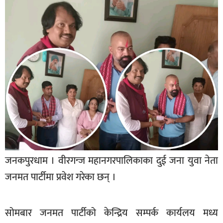
बागमती
कर्णाली
सुदूरपश्चिम
मधेश
विशेष
राजनीति
प्रमुख
समाचार
राष्ट्रिय
जनकपुरधाम । वीरगन्ज महानगरपालिकाका दुई जना युवा नेता
अन्तराष्ट्रिय
जनमत पार्टीमा प्रवेश गरेका छन् ।
अन्तरबार्ता
सोमबार जनमत पार्टीको केन्द्रिय सम्पर्क कार्यलय मध्य
अर्थ