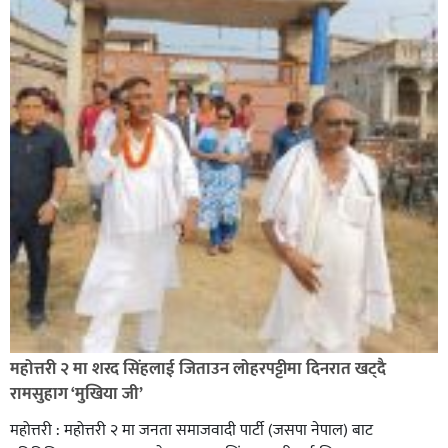
सिराहा-२ मा संजय यादव भिड्ने !
रक्तदान सेवामा जिल्लामै दोस्रो स्थान ल्याएकोमा जनमत नेताद्वय
रेडक्रस सिराहा द्वारा सम्मानित
महोत्तरी २ मा शरद सिंहलाई जिताउन लोहरपट्टीमा दिनरात खट्दै
रामसुहाग ‘मुखिया जी’
महोत्तरी : महोत्तरी २ मा जनता समाजवादी पार्टी (जसपा नेपाल) बाट