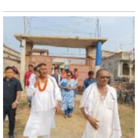
सम्बन्धित
सिराहा – २ मा जनमत छापको उपस्थिति बलियो , जनता उत्साहित
सिराहा-२ मा संजय यादव भिड्ने !