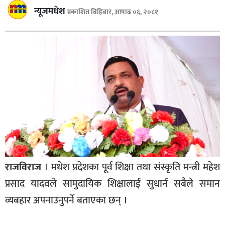
बागमती
न्यूजमधेश
प्रकाशित बिहिबार, आषाढ ०६, २०८१
कर्णाली
सुदूरपश्चिम
मधेश
विशेष
राजनीति
प्रमुख
समाचार
राष्ट्रिय
राजविराज
। मधेश प्रदेशका पूर्व शिक्षा तथा संस्कृति मन्त्री महेश
अन्तराष्ट्रिय
प्रसाद यादवले सामुदायिक शिक्षालाई सुधार्न सबैले समान
अन्तरबार्ता
व्यबहार अपनाउनुपर्ने बताएका छन् ।
अर्थ