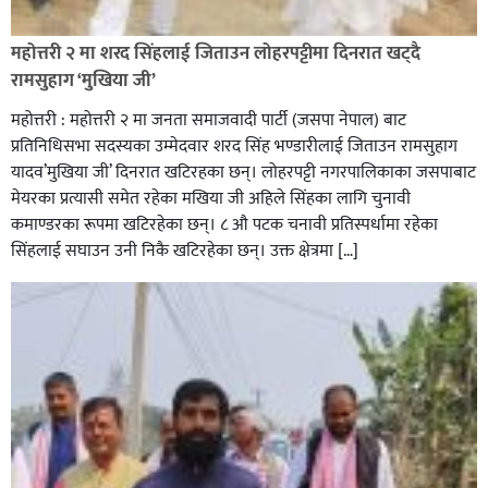
रक्तदान सेवामा जिल्लामै दोस्रो स्थान ल्याएकोमा जनमत नेताद्वय
रेडक्रस सिराहा द्वारा सम्मानित
महोत्तरी २ मा शरद सिंहलाई जिताउन लोहरपट्टीमा दिनरात खट्दै
रामसुहाग ‘मुखिया जी’
महोत्तरी : महोत्तरी २ मा जनता समाजवादी पार्टी (जसपा नेपाल) बाट
प्रतिनिधिसभा सदस्यका उम्मेदवार शरद सिंह भण्डारीलाई जिताउन रामसुहाग
यादव’मुखिया जी’ दिनरात खटिरहका छन्। लोहरपट्टी नगरपालिकाका जसपाबाट
मेयरका प्रत्यासी समेत रहेका मखिया जी अहिले सिंहका लागि चुनावी
कमाण्डरका रूपमा खटिरहेका छन्। ८ औ पटक चनावी प्रतिस्पर्धामा रहेका
सिंहलाई सघाउन उनी निकै खटिरहेका छन्। उक्त क्षेत्रमा […]
सिराहाको औरहीमा जेन-जी भेला सम्पन्न