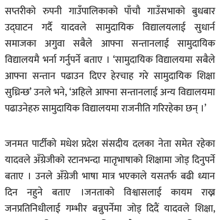
सप्तरीको रुपनी गाउँपालिकाको पाँचौ गाउँसभाको बुधबार
खेलकुद
उद्घाटन गर्दै यादवले सामुदायिक विद्यालयलाई सुधार्न
मनोरञ्जन
समाजका अगुवा सबैले आफ्ना सन्तानलाई सामुदायिक
फोटो
विद्यालयमै भर्ना गर्नुपर्ने बताए । ‘सामुदायिक विद्यालयमा सबैले
/
आफ्ना सन्तान पढाउन दिएर हेरचाह गरे सामुदायिक शिक्षा
भिडियो
सुध्रिन्छ’ उनले भने, ‘अहिले आफ्ना सन्तानलाई अन्य विद्यालयमा
अन्य
पढाउनेहरु सामुदायिक विद्यालयमा राजनीति गरिरहेका छन् ।’
समाज
शिक्षा
जनमत पार्टीको मधेश प्रदेश संसदीय दलका नेता समेत रहेका
विचार
यादवले अँग्रेजीको रटानभन्दा मातृभाषाको शिक्षामा जोड् दिनुपर्ने
बताए । उनले अँग्रेजी भाषा मात्र भएकाले यसतर्फ बढी ध्यान
स्वास्थ्य
दिन नहुने बताए ।जनताको विश्वासलाई कायम राख्न
जनप्रतिनिधीलाई गम्भीर बन्नुपर्नेमा जोड् दिदैं यादवले शिक्षा,