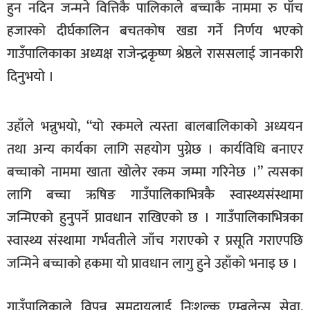
हुन नदिन जन्मने वित्तिकै पालिकाले बच्चाकै नाममा रु पाँच
खेलकुद
हजारको दीर्घकालिन बचतकोष खडा गर्ने निर्णय भएको
मनोरञ्जन
गाउँपालिकाका अध्यक्ष राजेन्द्रकृष्ण श्रेष्ठले राससलाई जानकारी
फोटो
दिनुभयो ।
/
भिडियो
उहाँले भन्नुभयो, “यो रकमले त्यस्ता बालबालिकाको अध्ययन
अन्य
तथा अन्य कार्यका लागि सहयोग पुग्नेछ । कार्यविधि बनाएर
समाज
बच्चाको नाममा खाता खोलेर रकम जम्मा गरिनेछ ।” त्यसका
शिक्षा
लागि बच्चा ऋषिङ गाउँपालिकाभित्रकै स्वास्थ्यसंस्थामा
जन्मिएको हुनुपर्ने प्रावधान राखिएको छ । गाउँपालिकाभित्रका
विचार
स्वास्थ्य संस्थामा गर्भवतीले जाँच गराएको र प्रसूति गराएपछि
स्वास्थ्य
जन्मिने बच्चाको हकमा यो प्रावधान लागु हुने उहाँको भनाइ छ ।
गाउँपालिकाले विपन्न समुदायलाई निःशुल्क एम्बुलेन्स सेवा,