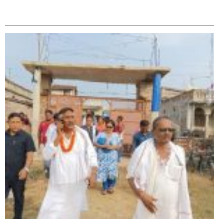
सम्बन्धित
सिराहा – २ मा जनमत छापको उपस्थिति बलियो , जनता उत्साहित
सिराहा-२ मा संजय यादव भिड्ने !