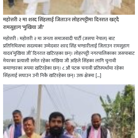
रक्तदान सेवामा जिल्लामै दोस्रो स्थान ल्याएकोमा जनमत नेताद्वय
रेडक्रस सिराहा द्वारा सम्मानित
महोत्तरी २ मा शरद सिंहलाई जिताउन लोहरपट्टीमा दिनरात खट्दै
रामसुहाग ‘मुखिया जी’
महोत्तरी : महोत्तरी २ मा जनता समाजवादी पार्टी (जसपा नेपाल) बाट
प्रतिनिधिसभा सदस्यका उम्मेदवार शरद सिंह भण्डारीलाई जिताउन रामसुहाग
यादव’मुखिया जी’ दिनरात खटिरहका छन्। लोहरपट्टी नगरपालिकाका जसपाबाट
मेयरका प्रत्यासी समेत रहेका मखिया जी अहिले सिंहका लागि चुनावी
कमाण्डरका रूपमा खटिरहेका छन्। ८ औ पटक चनावी प्रतिस्पर्धामा रहेका
सिंहलाई सघाउन उनी निकै खटिरहेका छन्। उक्त क्षेत्रमा […]
सिराहाको औरहीमा जेन-जी भेला सम्पन्न