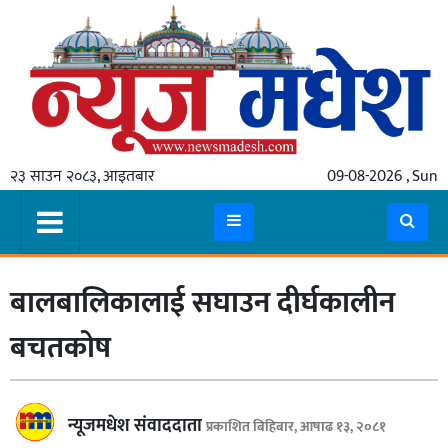
गृहपृष्ठ
समाचार
२३ साउन २०८३, आइतबार
09-08-2026 , Sun
स्थानीय
प्रदेश
कोशी
बालबालिकालाई सघाउन दीर्घकालीन
मधेश
प्रदेश
बचतकोष
लुम्बिनी
गण्डकी
न्यूजमधेश संवाददाता
प्रकाशित बिहिबार, आषाढ १३, २०८१