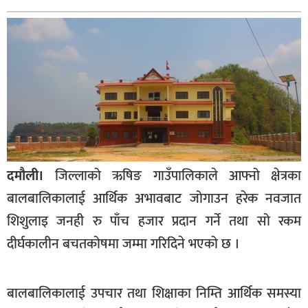
बागमती
कर्णाली
सुदूरपश्चिम
मधेश
विशेष
राजनीति
प्रमुख
दमौली।
जिल्लाको ऋषिङ गाउँपालिकाले आफ्नो क्षेत्रका
समाचार
बालबालिकालाई आर्थिक अभावबाट जोगाउन हरेक नवजात
राष्ट्रिय
शिशुलाइ जनही रु पाँच हजार प्रदान गर्ने तथा सो रकम
अन्तराष्ट्रिय
दीर्घकालीन बचतकोषमा जम्मा गरिदिने भएको छ ।
अन्तरबार्ता
बालबालिकालाई उपचार तथा शिक्षाका निम्ति आर्थिक समस्या
अर्थ