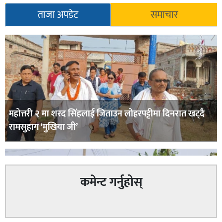
ताजा अपडेट
समाचार
महोत्तरी २ मा शरद सिंहलाई जिताउन लोहरपट्टीमा दिनरात खट्दै
रामसुहाग ‘मुखिया जी’
कमेन्ट गर्नुहोस्