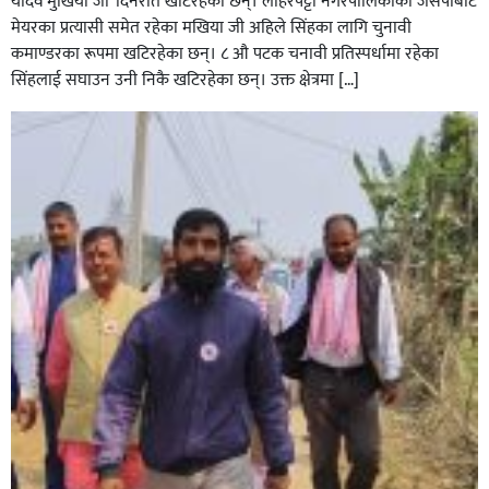
यादव’मुखिया जी’ दिनरात खटिरहका छन्। लोहरपट्टी नगरपालिकाका जसपाबाट
मेयरका प्रत्यासी समेत रहेका मखिया जी अहिले सिंहका लागि चुनावी
कमाण्डरका रूपमा खटिरहेका छन्। ८ औ पटक चनावी प्रतिस्पर्धामा रहेका
सिंहलाई सघाउन उनी निकै खटिरहेका छन्। उक्त क्षेत्रमा […]
सिराहाको औरहीमा जेन-जी भेला सम्पन्न