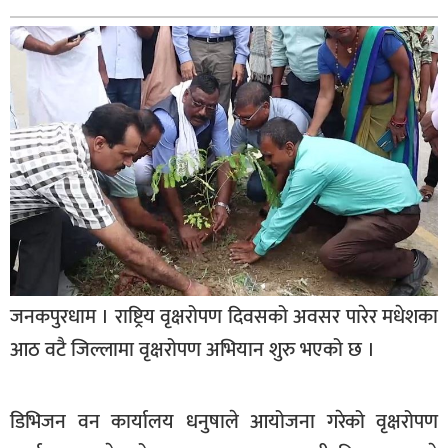
बागमती
कर्णाली
सुदूरपश्चिम
मधेश
विशेष
राजनीति
प्रमुख
समाचार
राष्ट्रिय
जनकपुरधाम । राष्ट्रिय वृक्षरोपण दिवसको अवसर पारेर मधेशका
अन्तराष्ट्रिय
आठ वटै जिल्लामा वृक्षरोपण अभियान शुरु भएको छ ।
अन्तरबार्ता
डिभिजन वन कार्यालय धनुषाले आयोजना गरेको वृक्षरोपण
अर्थ