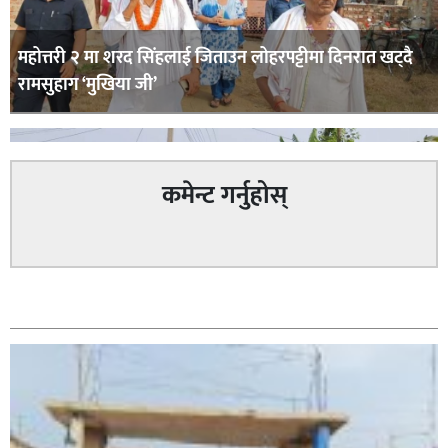
महोत्तरी २ मा शरद सिंहलाई जिताउन लोहरपट्टीमा दिनरात खट्दै
रामसुहाग ‘मुखिया जी’
कमेन्ट गर्नुहोस्
सम्बन्धित
सिराहा – २ मा जनमत छापको उपस्थिति बलियो , जनता उत्साहित