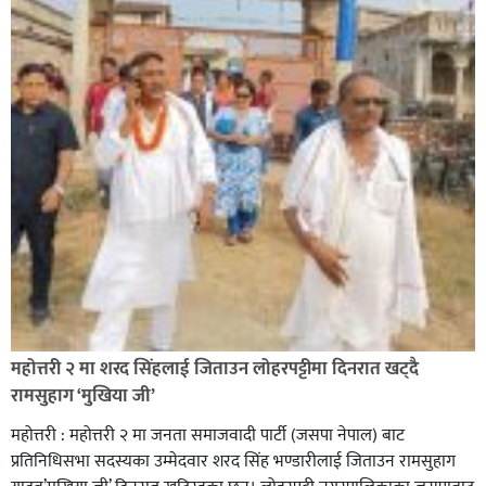
सिराहा-२ मा संजय यादव भिड्ने !
रक्तदान सेवामा जिल्लामै दोस्रो स्थान ल्याएकोमा जनमत नेताद्वय
रेडक्रस सिराहा द्वारा सम्मानित
महोत्तरी २ मा शरद सिंहलाई जिताउन लोहरपट्टीमा दिनरात खट्दै
रामसुहाग ‘मुखिया जी’
महोत्तरी : महोत्तरी २ मा जनता समाजवादी पार्टी (जसपा नेपाल) बाट
प्रतिनिधिसभा सदस्यका उम्मेदवार शरद सिंह भण्डारीलाई जिताउन रामसुहाग