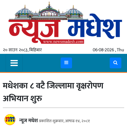
गृहपृष्ठ
समाचार
२० साउन २०८३, बिहिबार
06-08-2026 , Thu
स्थानीय
प्रदेश
कोशी
मधेशका ८ वटै जिल्लामा वृक्षरोपण
मधेश
प्रदेश
अभियान शुरु
लुम्बिनी
गण्डकी
न्यूज मधेश
प्रकाशित शुक्रबार, आषाढ १४, २०८१