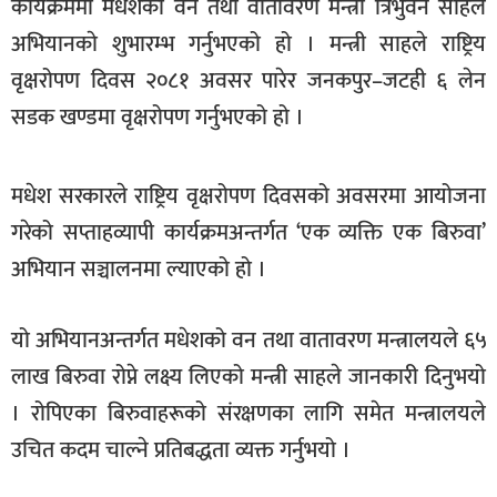
कार्यक्रममा मधेशको वन तथा वातावरण मन्त्री त्रिभुवन साहले
खेलकुद
अभियानकाे शुभारम्भ गर्नुभएको हो । मन्त्री साहले राष्ट्रिय
मनोरञ्जन
वृक्षरोपण दिवस २०८१ अवसर पारेर जनकपुर–जटही ६ लेन
सडक खण्डमा वृक्षरोपण गर्नुभएको हो ।
फोटो
/
भिडियो
मधेश सरकारले राष्ट्रिय वृक्षरोपण दिवसको अवसरमा आयोजना
अन्य
गरेको सप्ताहव्यापी कार्यक्रमअन्तर्गत ‘एक व्यक्ति एक बिरुवा’
समाज
अभियान सञ्चालनमा ल्याएको हो ।
शिक्षा
यो अभियानअन्तर्गत मधेशको वन तथा वातावरण मन्त्रालयले ६५
विचार
लाख बिरुवा रोप्ने लक्ष्य लिएको मन्त्री साहले जानकारी दिनुभयो
स्वास्थ्य
। रोपिएका बिरुवाहरूको संरक्षणका लागि समेत मन्त्रालयले
उचित कदम चाल्ने प्रतिबद्धता व्यक्त गर्नुभयो ।