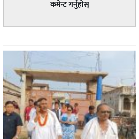
कमेन्ट गर्नुहोस्
सम्बन्धित
सिराहा – २ मा जनमत छापको उपस्थिति बलियो , जनता उत्साहित
सिराहा-२ मा संजय यादव भिड्ने !