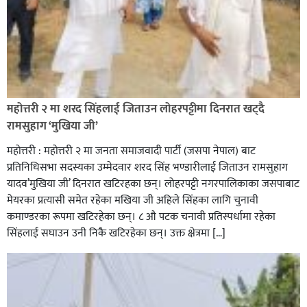
रक्तदान सेवामा जिल्लामै दोस्रो स्थान ल्याएकोमा जनमत नेताद्वय
रेडक्रस सिराहा द्वारा सम्मानित
महोत्तरी २ मा शरद सिंहलाई जिताउन लोहरपट्टीमा दिनरात खट्दै
रामसुहाग ‘मुखिया जी’
महोत्तरी : महोत्तरी २ मा जनता समाजवादी पार्टी (जसपा नेपाल) बाट
प्रतिनिधिसभा सदस्यका उम्मेदवार शरद सिंह भण्डारीलाई जिताउन रामसुहाग
यादव’मुखिया जी’ दिनरात खटिरहका छन्। लोहरपट्टी नगरपालिकाका जसपाबाट
मेयरका प्रत्यासी समेत रहेका मखिया जी अहिले सिंहका लागि चुनावी
कमाण्डरका रूपमा खटिरहेका छन्। ८ औ पटक चनावी प्रतिस्पर्धामा रहेका
सिंहलाई सघाउन उनी निकै खटिरहेका छन्। उक्त क्षेत्रमा […]
सिराहाको औरहीमा जेन-जी भेला सम्पन्न