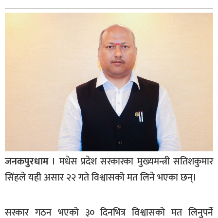
बागमती
कर्णाली
सुदूरपश्चिम
मधेश
विशेष
राजनीति
प्रमुख
समाचार
राष्ट्रिय
जनकपुरधाम
। मधेस प्रदेश सरकारका मुख्यमन्त्री सतिशकुमार
अन्तराष्ट्रिय
सिंहले यही असार २२ गते विश्वासको मत लिने भएका छन्।
अन्तरबार्ता
अर्थ
सरकार गठन भएको ३० दिनभित्र विश्वासको मत लिनुपर्ने