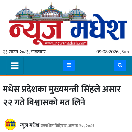
गृहपृष्ठ
समाचार
२३ साउन २०८३, आइतबार
09-08-2026 , Sun
स्थानीय
प्रदेश
कोशी
मधेस प्रदेशका मुख्यमन्त्री सिंहले असार
मधेश
प्रदेश
२२ गते विश्वासको मत लिने
लुम्बिनी
गण्डकी
न्यूज मधेश
प्रकाशित बिहिबार, आषाढ २०, २०८१