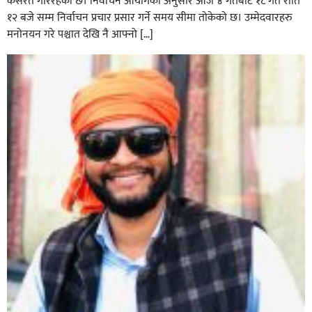
कसरत गरिरहेको छ। निर्वाचन आयोगका अनुसार आज ४ गतेबाट १८ गते राति
१२ बजे सम्म निर्वाचन प्रचार प्रसार गर्ने समय सीमा तोकेको छ। उम्मेदवारहरु
मनोनयन गरे पश्चात देखि नै आफ्नो […]