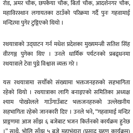
रोड, अमर चौक, छपकैया चौक, बिर्ता चौक, आदर्शनगर चौक,
खेलकुद
महाविरस्थान लगायतका ठाउँको परिक्रमा गर्दै पुनः गहवामाई
मनोरञ्जन
मन्दिरमा पुगेर टुङ्गिएको थियो ।
फोटो
/
रथयात्राको उद्घाटन गर्न मधेश प्रदेशका मुख्यमन्त्री सतिश सिंह
भिडियो
वीरगञ्ज पुगेका थिए । उनले धार्मिक पर्यटनको प्रबद्र्धनमा
अन्य
रथयात्राले टेवा पुग्ने विश्वास व्यक्त गरे ।
समाज
यस रथयात्रामा सयौँको संख्यामा भक्तजनहरुको सहभागिता
शिक्षा
रहेको थियो । रथयात्राका लागि बनाइएको समितिका अध्यक्ष
विचार
श्याम पोखरेलले गाउँगाउँबाट भक्तजनहरुको उल्लेखनीय
स्वास्थ्य
सहभागिता रहेको जानकारी दिए । उनले भने, “गहवामाई मन्दिर
प्राङ्गणमा आज साँझ ६ बजेबाट भजन किर्तनको कार्यक्रम हुनेछ
।” साथै, भोलि साँझ ५ बजे महाभंडारा (प्रसाद ग्रहण कार्यक्रम)