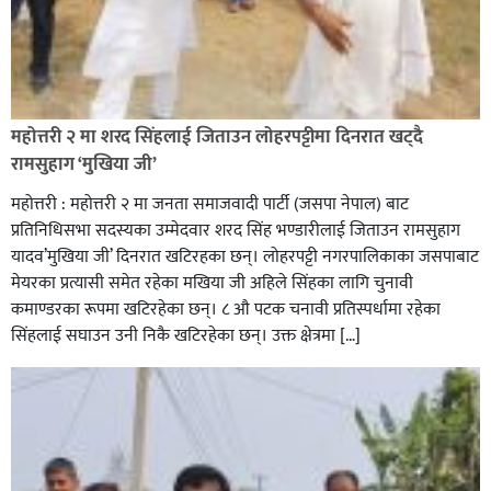
रक्तदान सेवामा जिल्लामै दोस्रो स्थान ल्याएकोमा जनमत नेताद्वय
रेडक्रस सिराहा द्वारा सम्मानित
महोत्तरी २ मा शरद सिंहलाई जिताउन लोहरपट्टीमा दिनरात खट्दै
रामसुहाग ‘मुखिया जी’
महोत्तरी : महोत्तरी २ मा जनता समाजवादी पार्टी (जसपा नेपाल) बाट
प्रतिनिधिसभा सदस्यका उम्मेदवार शरद सिंह भण्डारीलाई जिताउन रामसुहाग
यादव’मुखिया जी’ दिनरात खटिरहका छन्। लोहरपट्टी नगरपालिकाका जसपाबाट
मेयरका प्रत्यासी समेत रहेका मखिया जी अहिले सिंहका लागि चुनावी
कमाण्डरका रूपमा खटिरहेका छन्। ८ औ पटक चनावी प्रतिस्पर्धामा रहेका
सिंहलाई सघाउन उनी निकै खटिरहेका छन्। उक्त क्षेत्रमा […]
सिराहाको औरहीमा जेन-जी भेला सम्पन्न