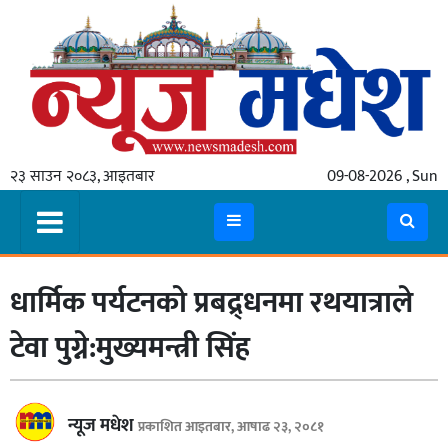
गृहपृष्ठ
समाचार
२३ साउन २०८३, आइतबार
09-08-2026 , Sun
स्थानीय
प्रदेश
कोशी
धार्मिक पर्यटनको प्रबद्र्धनमा रथयात्राले
मधेश
प्रदेश
टेवा पुग्ने:मुख्यमन्त्री सिंह
लुम्बिनी
गण्डकी
न्यूज मधेश
प्रकाशित आइतबार, आषाढ २३, २०८१