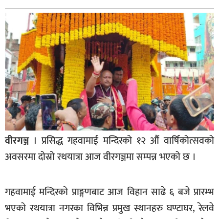
बागमती
कर्णाली
सुदूरपश्चिम
मधेश
विशेष
राजनीति
प्रमुख
समाचार
वीरगञ्ज
। प्रसिद्ध गहवामाई मन्दिरको १२ औं वार्षिकोत्सवको
राष्ट्रिय
अवसरमा दोस्रो रथयात्रा आज वीरगञ्जमा सम्पन्न भएको छ ।
अन्तराष्ट्रिय
अन्तरबार्ता
गहवामाई मन्दिरको प्राङ्गणबाट आज विहान साढे ६ बजे प्रारम्भ
भएको रथयात्रा नगरका विभिन्न प्रमुख स्थानहरु घण्टाघर, रेलवे
अर्थ