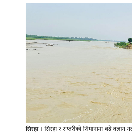
बागमती
कर्णाली
सुदूरपश्चिम
मधेश
विशेष
राजनीति
प्रमुख
समाचार
राष्ट्रिय
अन्तराष्ट्रिय
अन्तरबार्ता
अर्थ
सिरहा
। सिरहा र सप्तरीको सिमानामा बग्ने बलान नदीक