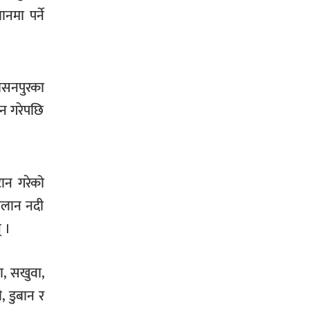
मा पर्ने
सिराहा-२ मा संजय यादव भिड्ने !
बसनपुरका
रक्तदान सेवामा जिल्लामै दोस्रो स्थान
ान गरेपछि
ल्याएकोमा जनमत नेताद्वय रेडक्रस
सिराहा द्वारा सम्मानित
ान गरेको
 बलान नदी
् ।
सिराहाको औरहीमा जेन-जी भेला सम्पन्न
ा, सखुवा,
, डुबान र