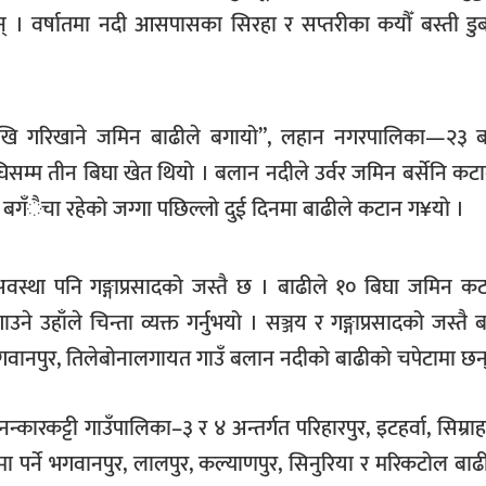
 वर्षातमा नदी आसपासका सिरहा र सप्तरीका कयौँ बस्ती डुबान
देखि गरिखाने जमिन बाढीले बगायो”, लहान नगरपालिका—२३ 
िसम्म तीन बिघा खेत थियो । बलान नदीले उर्वर जमिन बर्सेनि कट
बगँैचा रहेको जग्गा पछिल्लो दुई दिनमा बाढीले कटान ग¥यो ।
वस्था पनि गङ्गाप्रसादको जस्तै छ । बाढीले १० बिघा जमिन कट
े उहाँले चिन्ता व्यक्त गर्नुभयो । सञ्जय र गङ्गाप्रसादको जस्तै
ा, भगवानपुर, तिलेबोनालगायत गाउँ बलान नदीको बाढीको चपेटामा छन
ारकट्टी गाउँपालिका–३ र ४ अन्तर्गत परिहारपुर, इटहर्वा, सिम्राह
 पर्ने भगवानपुर, लालपुर, कल्याणपुर, सिनुरिया र मरिकटोल बाढी