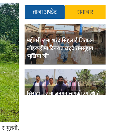
ताजा अपडेट
समाचार
महोत्तरी २ मा शरद सिंहलाई जिताउन
लोहरपट्टीमा दिनरात खट्दै रामसुहाग
‘मुखिया जी’
सिराहा – २ मा जनमत छापको उपस्थिति
बलियो , जनता उत्साहित
 र मुतनी,