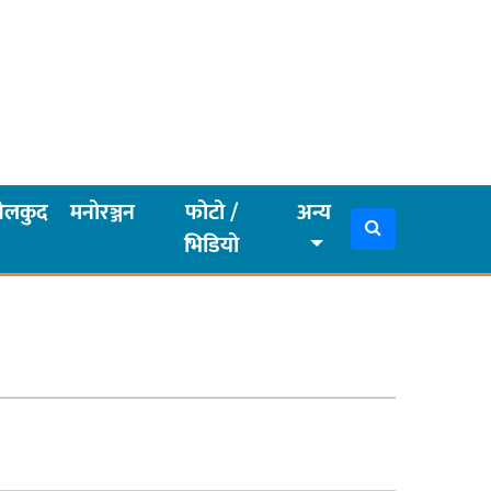
ेलकुद
मनोरञ्जन
फोटो /
अन्य
भिडियो