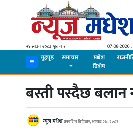
गृहपृष्ठ
समाचार
२१ साउन २०८३, शुक्रबार
07-08-2026 , 
स्थानीय
गृहपृष्ठ
समाचार
मधेश
राजनीत
विशेष
प्रदेश
कोशी
बस्ती पस्दैछ बलान
मधेश
प्रदेश
लुम्बिनी
न्यूज मधेश
प्रकाशित बिहिबार, आषाढ २७, २०८१
गण्डकी