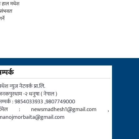
ी हाल मधेश
र संभवतः
्ने
म्पर्क
धेश न्युज नेटवर्क प्रा.लि.
जनकपुरधाम -२ धनुषा ( नेपाल )
सम्पर्क : 9854033933 ,9807749000
ईमेल :
newsmadhesh1@gmail.com
,
manojmorbaita@gmail.com