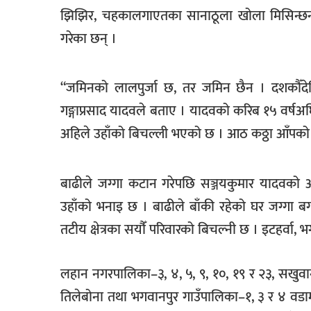
झिझिर, चहकालगाएतका सानाठूला खोला मिसिन्छन् ।
खेलकुद
गरेका छन् ।
मनोरञ्जन
फोटो
“जमिनको लालपुर्जा छ, तर जमिन छैन । दशकौँ
/
भिडियो
गङ्गाप्रसाद यादवले बताए । यादवको करिब १५ वर्षअघ
अहिले उहाँको बिचल्ली भएको छ । आठ कठ्ठा आँपको 
अन्य
समाज
बाढीले जग्गा कटान गरेपछि सञ्जयकुमार यादवको अ
शिक्षा
उहाँको भनाइ छ । बाढीले बाँकी रहेको घर जग्गा बगाउन
विचार
तटीय क्षेत्रका सयौँं परिवारको बिचल्नी छ । इटहर्व
स्वास्थ्य
लहान नगरपालिका–३, ४, ५, ९, १०, १९ र २३, सखुवानन्क
तिलेबोना तथा भगवानपुर गाउँपालिका–१, ३ र ४ वडामा