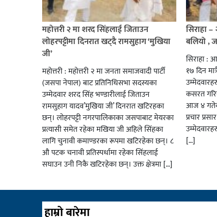
महोत्तरी २ मा शरद सिंहलाई जिताउन
सिराहा –
लोहरपट्टीमा दिनरात खट्दै रामसुहाग ‘मुखिया
बलियो , 
जी’
सिराहा : आ
१७ दिन मात्र
महोत्तरी : महोत्तरी २ मा जनता समाजवादी पार्टी
उम्मेदवार
(जसपा नेपाल) बाट प्रतिनिधिसभा सदस्यका
कसरत गरिर
उम्मेदवार शरद सिंह भण्डारीलाई जिताउन
आज ४ गतेबा
रामसुहाग यादव’मुखिया जी’ दिनरात खटिरहका
प्रचार प्रस
छन्। लोहरपट्टी नगरपालिकाका जसपाबाट मेयरका
उम्मेदवारह
प्रत्यासी समेत रहेका मखिया जी अहिले सिंहका
[…]
लागि चुनावी कमाण्डरका रूपमा खटिरहेका छन्। ८
औ पटक चनावी प्रतिस्पर्धामा रहेका सिंहलाई
सघाउन उनी निकै खटिरहेका छन्। उक्त क्षेत्रमा […]
हाम्रो बारेमा