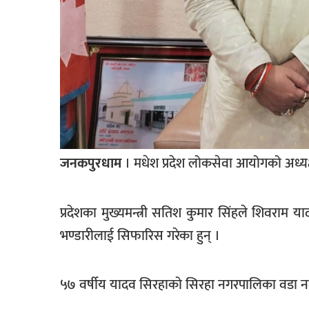
खेलकुद
मनोरञ्जन
फोटो
/
भिडियो
अन्य
जनकपुरधाम
। मधेश प्रदेश लोकसेवा आयोगको अध्यक
समाज
शिक्षा
प्रदेशका मुख्यमन्त्री सतिश कुमार सिंहले शिवराम याद
विचार
भण्डारीलाई सिफारिस गरेका हुन् ।
स्वास्थ्य
५७ वर्षीय यादव सिरहाको सिरहा नगरपालिका वडा नम्