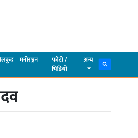
ेलकुद
मनोरञ्जन
फोटो /
अन्य
भिडियो
ादव