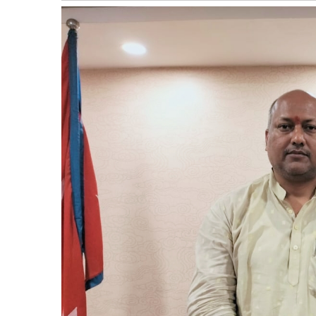
बागमती
कर्णाली
सुदूरपश्चिम
मधेश
विशेष
राजनीति
प्रमुख
समाचार
राष्ट्रिय
अन्तराष्ट्रिय
अन्तरबार्ता
अर्थ