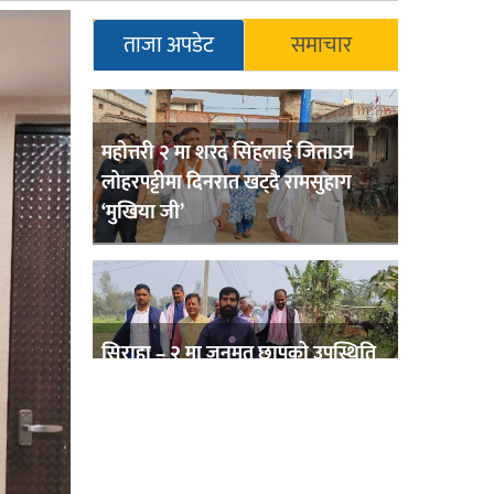
ताजा अपडेट
समाचार
महोत्तरी २ मा शरद सिंहलाई जिताउन
लोहरपट्टीमा दिनरात खट्दै रामसुहाग
‘मुखिया जी’
सिराहा – २ मा जनमत छापको उपस्थिति
बलियो , जनता उत्साहित