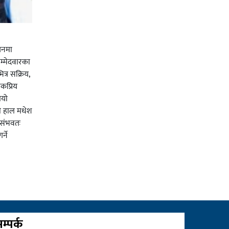
चनमा
म्मेदवारका
त्र सक्रिय,
कप्रिय
ियो
ी हाल मधेश
र संभवतः
्ने
म्पर्क