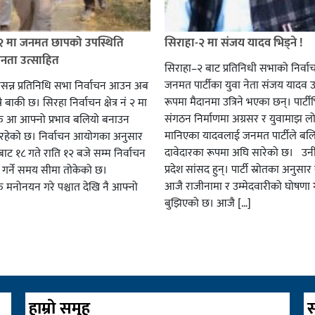
 २ मा जनमत छापको उपस्थिति
सिराहा-२ मा संजय यादव भिड्ने !
जनता उत्साहित
सिराहा–२ बाट प्रतिनिधी सभाको निर्वा
जनमत पार्टीका युवा नेता संजय यादव उ
सन्न प्रतिनिधि सभा निर्वाचन आउन अब
रूपमा मैदानमा उत्रिने भएका छन्। पार्टीभि
ै बाकी छ। सिरहा निर्वाचन क्षेत्र नं २ मा
संगठन निर्माणमा अग्रसर र युवामाझ लो
हरु आ आफ्नो प्रभाव बलियो बनाउन
मानिएका यादवलाई जनमत पार्टीले बल
हेको छ। निर्वाचन आयोगका अनुसार
दावेदारका रूपमा अघि सारेको छ। उन
ट १८ गते राति १२ बजे सम्म निर्वाचन
प्रदेश सांसद हुन्। पार्टी स्रोतका अनुसा
ार गर्ने समय सीमा तोकेको छ।
आजै राजीनामा र उम्मेदवारीको घोषणा गर
रु मनोनयन गरे पश्चात देखि नै आफ्नो
बुझिएको छ। आजै […]
हाम्रो समुह
स