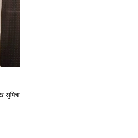
सिराहा-२ मा संजय यादव भिड्ने !
रक्तदान सेवामा जिल्लामै दोस्रो स्थान
ल्याएकोमा जनमत नेताद्वय रेडक्रस
सिराहा द्वारा सम्मानित
 सुमित्रा
सिराहाको औरहीमा जेन-जी भेला सम्पन्न