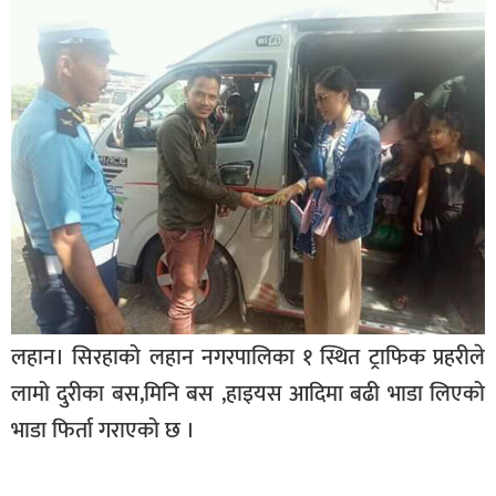
बागमती
कर्णाली
सुदूरपश्चिम
मधेश
विशेष
राजनीति
प्रमुख
समाचार
राष्ट्रिय
लहान। सिरहाको लहान नगरपालिका १ स्थित ट्राफिक प्रहरीले
अन्तराष्ट्रिय
लामो दुरीका बस,मिनि बस ,हाइयस आदिमा बढी भाडा लिएको
भाडा फिर्ता गराएको छ ।
अन्तरबार्ता
अर्थ