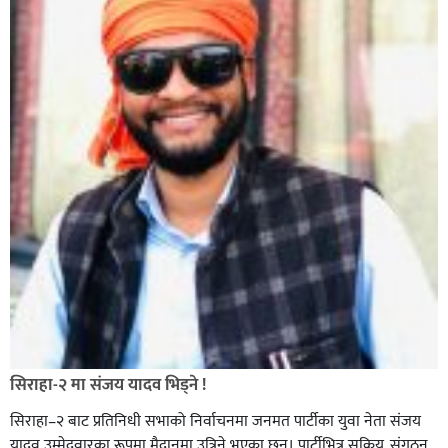
सिराहा-२ मा संजय यादव भिड्ने !
सिराहा–२ बाट प्रतिनिधी सभाको निर्वाचनमा जनमत पार्टीका युवा नेता संजय
यादव उम्मेदवारका रूपमा मैदानमा उत्रिने भएका छन्। पार्टीभित्र सक्रिय, संगठन