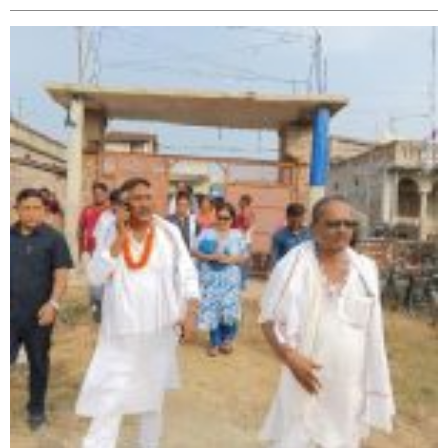
सिराहा-२ मा संजय यादव भिड्ने !
रक्तदान सेवामा जिल्लामै दोस्रो स्थान ल्याएकोमा जनमत नेताद्वय