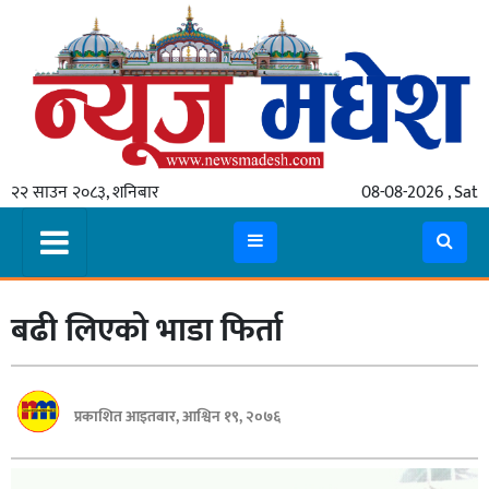
गृहपृष्ठ
समाचार
२२ साउन २०८३, शनिबार
08-08-2026 , Sat
स्थानीय
प्रदेश
कोशी
बढी लिएको भाडा फिर्ता
मधेश
प्रदेश
लुम्बिनी
प्रकाशित आइतबार, आश्विन १९, २०७६
गण्डकी