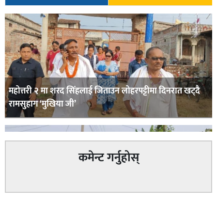
महोत्तरी २ मा शरद सिंहलाई जिताउन लोहरपट्टीमा दिनरात खट्दै
रामसुहाग ‘मुखिया जी’
कमेन्ट गर्नुहोस्
सम्बन्धित
सिराहा – २ मा जनमत छापको उपस्थिति बलियो , जनता उत्साहित