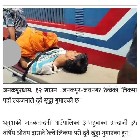
बागमती
कर्णाली
सुदूरपश्चिम
मधेश
विशेष
राजनीति
प्रमुख
समाचार
जनकपुरधाम, १२ साउन
।जनकपुर–जयनगर रेल्वेको लिकमा
राष्ट्रिय
पर्दा एकजनाले दुवै खुट्टा गुमाएको छ ।
अन्तराष्ट्रिय
अन्तरबार्ता
धनुषाको जनकनन्दनी गाउँपालिका–३ महुवाका अन्दाजी ३५
वर्षिय श्रीराम दासले रेल्वे लिकमा परी दुवै खुट्टा गुमाएका हुन् ।
अर्थ