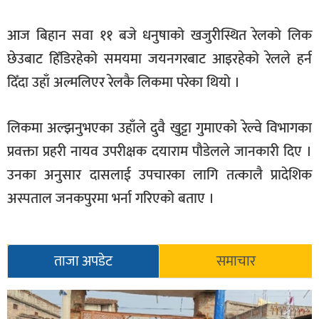
खेलकुद
आज बिहान सवा ११ बजे धनुषाको खजुरीस्थित रेलको लिक
मनोरञ्जन
छेउबाट हिँडिरहेको समयमा जयनगरबाट आइरहेको रेलले हर्न
फोटो
दिँदा उहाँ अल्मलिएर रेलकै लिकमा परेका थियो ।
/
भिडियो
लिकमा अल्झनुभएका उहाँले दुवै खुट्टा गुमाएको रेल्वे विभागका
अन्य
प्रवक्ता प्रहरी नायव उपरीक्षक दयाराम पौडेलले जानकारी दिए ।
समाज
उनका अनुसार दासलाई उपचारका लागि तत्कालै प्रादेशिक
अस्पताल जनकपुरमा भर्ना गरिएको बताए ।
शिक्षा
विचार
स्वास्थ्य
ताजा अपडेट
समाचार