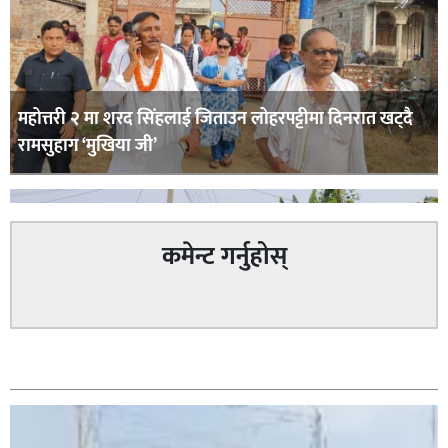
महोत्तरी २ मा शरद सिंहलाई जिताउन लोहरपट्टीमा दिनरात खट्दै
रामसुहाग ‘मुखिया जी’
कमेन्ट गर्नुहोस्
सम्बन्धित
सिराहा – २ मा जनमत छापको उपस्थिति बलियो , जनता उत्साहित