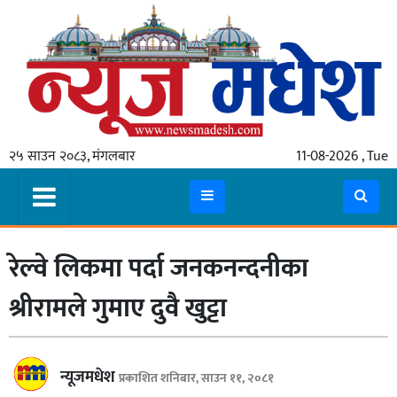
गृहपृष्ठ
समाचार
२५ साउन २०८३, मंगलबार
11-08-2026 , Tue
स्थानीय
प्रदेश
कोशी
रेल्वे लिकमा पर्दा जनकनन्दनीका
मधेश
प्रदेश
श्रीरामले गुमाए दुवै खुट्टा
लुम्बिनी
गण्डकी
न्यूजमधेश
प्रकाशित शनिबार, साउन ११, २०८१