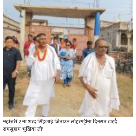
सिराहा-२ मा संजय यादव भिड्ने !
रक्तदान सेवामा जिल्लामै दोस्रो स्थान ल्याएकोमा जनमत नेताद्वय
रेडक्रस सिराहा द्वारा सम्मानित
महोत्तरी २ मा शरद सिंहलाई जिताउन लोहरपट्टीमा दिनरात खट्दै
रामसुहाग ‘मुखिया जी’