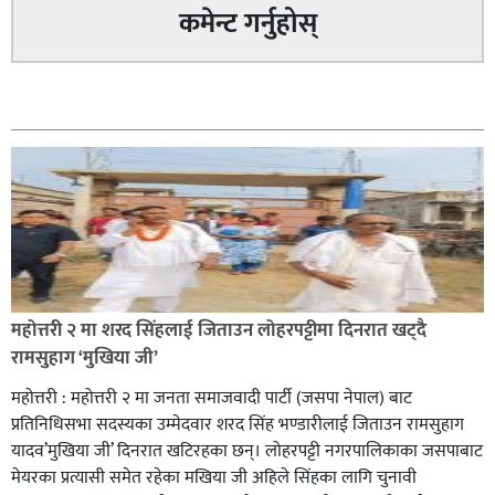
सिराहा – २ मा जनमत छापको उपस्थिति बलियो , जनता उत्साहित
कमेन्ट गर्नुहोस्
सम्बन्धित
सिराहा-२ मा संजय यादव भिड्ने !
महोत्तरी २ मा शरद सिंहलाई जिताउन लोहरपट्टीमा दिनरात खट्दै
रक्तदान सेवामा जिल्लामै दोस्रो स्थान ल्याएकोमा जनमत नेताद्वय
रामसुहाग ‘मुखिया जी’
रेडक्रस सिराहा द्वारा सम्मानित
महोत्तरी : महोत्तरी २ मा जनता समाजवादी पार्टी (जसपा नेपाल) बाट
प्रतिनिधिसभा सदस्यका उम्मेदवार शरद सिंह भण्डारीलाई जिताउन रामसुहाग
यादव’मुखिया जी’ दिनरात खटिरहका छन्। लोहरपट्टी नगरपालिकाका जसपाबाट
मेयरका प्रत्यासी समेत रहेका मखिया जी अहिले सिंहका लागि चुनावी