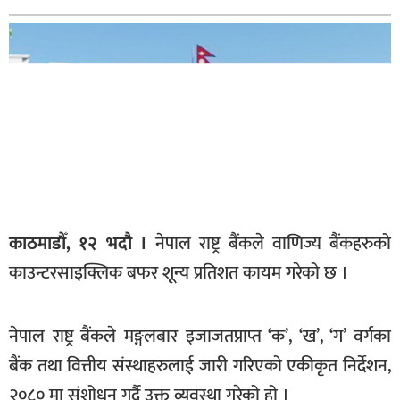
बागमती
कर्णाली
सुदूरपश्चिम
मधेश
विशेष
राजनीति
प्रमुख
समाचार
काठमाडौँ, १२ भदौ ।
नेपाल राष्ट्र बैंकले वाणिज्य बैंकहरुको
काउन्टरसाइक्लिक बफर शून्य प्रतिशत कायम गरेको छ ।
राष्ट्रिय
अन्तराष्ट्रिय
नेपाल राष्ट्र बैंकले मङ्गलबार इजाजतप्राप्त ‘क’, ‘ख’, ‘ग’ वर्गका
अन्तरबार्ता
बैंक तथा वित्तीय संस्थाहरुलाई जारी गरिएको एकीकृत निर्देशन,
अर्थ
२०८० मा संशोधन गर्दै उक्त व्यवस्था गरेको हो ।