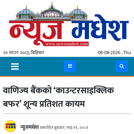
गृहपृष्ठ
समाचार
२० साउन २०८३, बिहिबार
06-08-2026 , Thu
स्थानीय
प्रदेश
कोशी
वाणिज्य बैंकको ‘काउन्टरसाइक्लिक
मधेश
प्रदेश
बफर’ शून्य प्रतिशत कायम
लुम्बिनी
गण्डकी
न्यूजमधेश
प्रकाशित बुधबार, भाद्र ११, २०८१