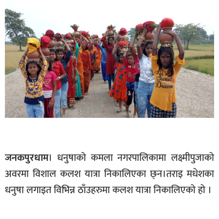
बागमती
कर्णाली
सुदूरपश्चिम
मधेश
विशेष
राजनीति
प्रमुख
समाचार
राष्ट्रिय
जनकपुरधाम
। धनुषाको कमला नगरपालिकामा लक्ष्मीपुजाको
अन्तराष्ट्रिय
अवरमा विशाल कलश यात्रा निकालिएका छ्न।तराइ मधेशका
धनुषा लगाइत विभिन्न ठाँउहरुमा कलश यात्रा निकालिएको हो ।
अन्तरबार्ता
अर्थ