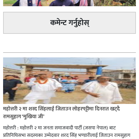
सिराहा – २ मा जनमत छापको उपस्थिति बलियो , जनता उत्साहित
कमेन्ट गर्नुहोस्
सम्बन्धित
सिराहा-२ मा संजय यादव भिड्ने !
महोत्तरी २ मा शरद सिंहलाई जिताउन लोहरपट्टीमा दिनरात खट्दै
रक्तदान सेवामा जिल्लामै दोस्रो स्थान ल्याएकोमा जनमत नेताद्वय
रामसुहाग ‘मुखिया जी’
रेडक्रस सिराहा द्वारा सम्मानित
महोत्तरी : महोत्तरी २ मा जनता समाजवादी पार्टी (जसपा नेपाल) बाट
प्रतिनिधिसभा सदस्यका उम्मेदवार शरद सिंह भण्डारीलाई जिताउन रामसुहाग