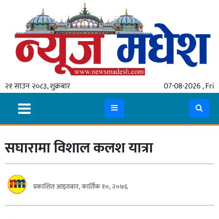
गृहपृष्ठ
समाचार
२१ साउन २०८३, शुक्रबार
07-08-2026 , Fri
स्थानीय
प्रदेश
कोशी
सघारामा विशाल कलश यात्रा
मधेश
प्रदेश
लुम्बिनी
प्रकाशित आइतबार, कार्तिक १०, २०७६
गण्डकी