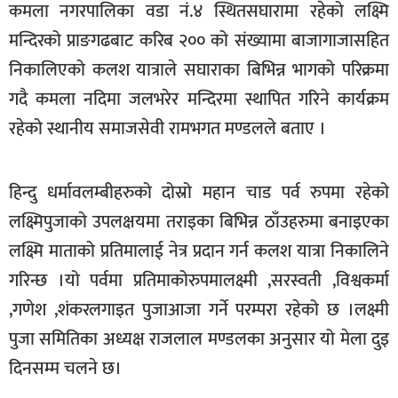
कमला नगरपालिका वडा नं.४ स्थितसघारामा रहेको लक्ष्मि
खेलकुद
मन्दिरको प्राङगढबाट करिब २०० को संख्यामा बाजागाजासहित
मनोरञ्जन
निकालिएको कलश यात्राले सघाराका बिभिन्न भागको परिक्रमा
फोटो
गदै कमला नदिमा जलभरेर मन्दिरमा स्थापित गरिने कार्यक्रम
/
रहेको स्थानीय समाजसेवी रामभगत मण्डलले बताए ।
भिडियो
अन्य
हिन्दु धर्मावलम्बीहरुको दोस्रो महान चाड पर्व रुपमा रहेको
समाज
लक्ष्मिपुजाको उपलक्षयमा तराइका बिभिन्न ठाँउहरुमा बनाइएका
शिक्षा
लक्ष्मि माताको प्रतिमालाई नेत्र प्रदान गर्न कलश यात्रा निकालिने
गरिन्छ ।यो पर्वमा प्रतिमाकोरुपमालक्ष्मी ,सरस्वती ,विश्वकर्मा
विचार
,गणेश ,शंकरलगाइत पुजाआजा गर्ने परम्परा रहेको छ ।लक्ष्मी
स्वास्थ्य
पुजा समितिका अध्यक्ष राजलाल मण्डलका अनुसार यो मेला दुइ
दिनसम्म चलने छ।