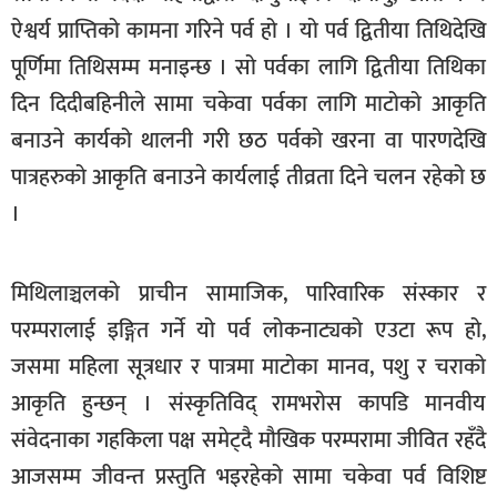
खेलकुद
ऐश्वर्य प्राप्तिको कामना गरिने पर्व हो । यो पर्व द्वितीया तिथिदेखि
पूर्णिमा तिथिसम्म मनाइन्छ । सो पर्वका लागि द्वितीया तिथिका
मनोरञ्जन
दिन दिदी­बहिनीले सामा चकेवा पर्वका लागि माटोको आकृति
फोटो
बनाउने कार्यको थालनी गरी छठ पर्वको खरना वा पारणदेखि
/
भिडियो
पात्रहरुको आकृति बनाउने कार्यलाई तीव्रता दिने चलन रहेको छ
।
अन्य
समाज
मिथिलाञ्चलको प्राचीन सामाजिक, पारिवारिक संस्कार र
शिक्षा
परम्परालाई इङ्गित गर्ने यो पर्व लोकनाट्यको एउटा रूप हो,
विचार
जसमा महिला सूत्रधार र पात्रमा माटोका मानव, पशु र चराको
स्वास्थ्य
आकृति हुन्छन् । संस्कृतिविद् रामभरोस कापडि मानवीय
संवेदनाका गहकिला पक्ष समेट्दै मौखिक परम्परामा जीवित रहँदै
आजसम्म जीवन्त प्रस्तुति भइरहेको सामा चकेवा पर्व विशिष्ट