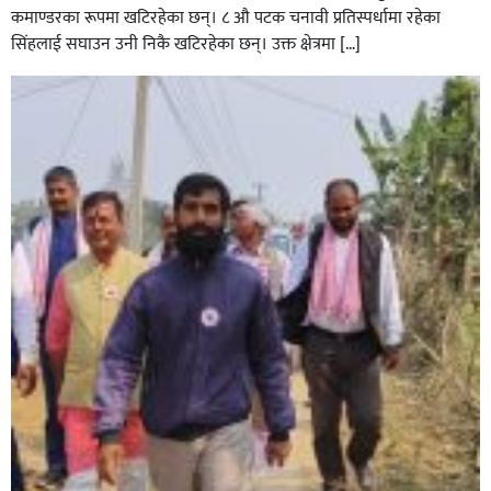
कमाण्डरका रूपमा खटिरहेका छन्। ८ औ पटक चनावी प्रतिस्पर्धामा रहेका
सिंहलाई सघाउन उनी निकै खटिरहेका छन्। उक्त क्षेत्रमा […]
सिराहाको औरहीमा जेन-जी भेला सम्पन्न