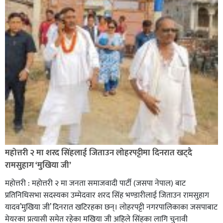
सिराहा-२ मा संजय यादव भिड्ने !
रक्तदान सेवामा जिल्लामै दोस्रो स्थान ल्याएकोमा जनमत नेताद्वय
रेडक्रस सिराहा द्वारा सम्मानित
महोत्तरी २ मा शरद सिंहलाई जिताउन लोहरपट्टीमा दिनरात खट्दै
रामसुहाग ‘मुखिया जी’
महोत्तरी : महोत्तरी २ मा जनता समाजवादी पार्टी (जसपा नेपाल) बाट
प्रतिनिधिसभा सदस्यका उम्मेदवार शरद सिंह भण्डारीलाई जिताउन रामसुहाग
यादव’मुखिया जी’ दिनरात खटिरहका छन्। लोहरपट्टी नगरपालिकाका जसपाबाट
मेयरका प्रत्यासी समेत रहेका मखिया जी अहिले सिंहका लागि चुनावी