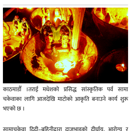
बागमती
कर्णाली
सुदूरपश्चिम
मधेश
विशेष
राजनीति
प्रमुख
समाचार
काठमाडौँ ।तराई मधेशको प्रसिद्ध सांस्कृतिक पर्व सामा
राष्ट्रिय
चकेवाका लागि आजदेखि माटोको आकृति बनाउने कार्य शुरू
अन्तराष्ट्रिय
भएको छ ।
अन्तरबार्ता
अर्थ
सामाचकेवा दिदी–बहिनीद्वारा दाजुभाइको दीर्घायु, आरोग्य र