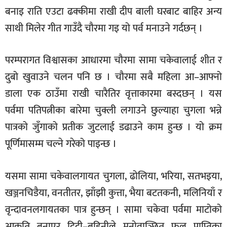
बनाइ राति एउटा ढक्कीमा राखी दीप बाली घरबाट बाहिर अन्य
साथी मिलेर गीत गाउँदै चौरमा गइ यो पर्व मनाउने गर्दछन् ।
परम्परागत विश्वासका आधारमा चौरमा सामा चकेवालाई शीत र
दुबो खुवाउने चलन पनि छ । चौरमा सबै महिला आ–आफ्नो
डाला एक ठाउँमा राखी चारैतिर वृत्ताकारमा बस्दछन् । यस
पर्वमा पतिपत्नीका बारेमा चुक्ली लगाउने छुल्याहा चुगला भन्ने
पात्रको जुँगाको प्रतीक जुटलाई डढाउने काम हुन्छ । यो क्रम
पूर्णिमासम्म चल्ने गरेको पाइन्छ ।
यसमा सामा चकेवालगायत चुगला, ढोलिया, भरिया, सतभइया,
खञ्जनचिडैया, वनतीतर, झाँझी कुत्ता, भैया बटतकनी, मलिनियाँ र
वृन्दावनलगायतका पात्र हुन्छन् । सामा चकेवा पर्वमा माटोको
आकृति बनाएर दिदी–बहिनीले मनोवाञ्छित फल प्राप्तिका