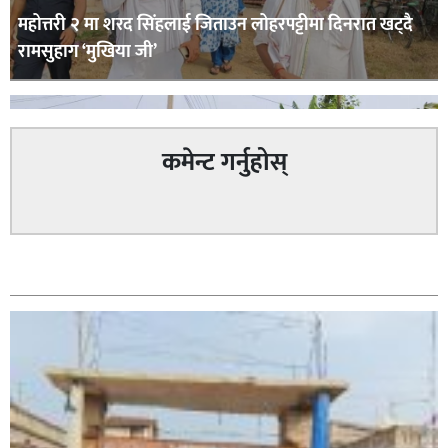
महोत्तरी २ मा शरद सिंहलाई जिताउन लोहरपट्टीमा दिनरात खट्दै
रामसुहाग ‘मुखिया जी’
कमेन्ट गर्नुहोस्
सम्बन्धित
सिराहा – २ मा जनमत छापको उपस्थिति बलियो , जनता उत्साहित