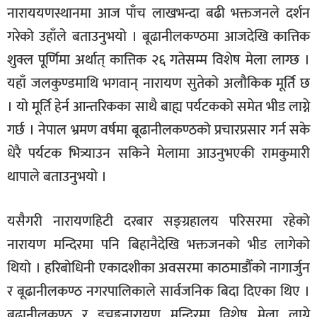
नाराययणस्थानमा आज पाँच लाखभन्दा बढी भक्तजनले दर्शन
गरेको उहाँले बताउनुभयो । बूढानीलकण्ठमा आजदेखि कात्तिक
शुक्ल पूर्णिमा अर्थात् कात्तिक २६ गतेसम्म विशेष मेला लाग्छ ।
यहाँ जलकुण्डमाथि भगवान् नारायण सुतेको अलौकिक मूर्ति छ
। यो मूर्ति हेर्न आन्तरिकका साथै बाह्य पर्यटकको समेत भीड लाग्ने
गर्छ । नेपाल भ्रमण वर्षमा बूढानीलकण्ठको प्रचारप्रसार गर्न सके
धेरै पर्यटक भित्र्याउन सकिने मेलामा आउनुभएकी रामकुमारी
थापाले बताउनुभयो ।
यसैगरी नारायणहिटी दरबार सङ्ग्रहालय परिसरमा रहेको
नारायण मन्दिरमा पनि बिहानैदेखि भक्तजनको भीड लागेको
थियो । हरिबोधिनी एकादशीका अवसरमा काठमाडौँको नागार्जुन
र बूढानीलकण्ठ नगरपालिकाले सार्वजनिक बिदा दिएका थिए ।
बूढानीलकण्ठ र इचङ्गुनारायण मन्दिरमा विशेष मेला लाग्ने