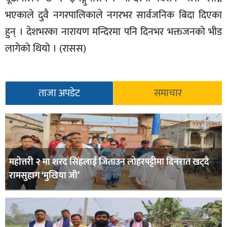
भएकाले दुवै नगरपालिकाले नगरभर सार्वजनिक बिदा दिएका
हुन् । देशभरका नारायण मन्दिरमा पनि दिनभर भक्तजनको भीड
लागेको थियो । (रासस)
ताजा अपडेट
समाचार
महोत्तरी २ मा शरद सिंहलाई जिताउन लोहरपट्टीमा दिनरात खट्दै
रामसुहाग ‘मुखिया जी’