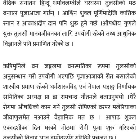
वैदिक सनातन हिन्दू धर्मावलम्बीले घरघरमा तुलसीको मठ
खेलकुद
बनाएर पूजाआजा गर्छन् । आश्विन शुक्ल पूर्णिमादेखि कात्तिक
मनोरञ्जन
स्नान र आकाशदीप दान पनि शुरु हुने गर्छ ।औषधीय गुणले
फोटो
युक्त तुलसी मानवजीवनका लागि उपयोगी रहेको तथ्य आधुनिक
/
विज्ञानले पनि प्रमाणित गरेको छ ।
भिडियो
अन्य
ऋषिमुनिले वन जङ्गलमा वनस्पतिका रूपमा तुलसीको
समाज
अनुसन्धान गरी उपयोगी भएपछि पूजाआजाको रीत बसालेको
शिक्षा
शास्त्रीय प्रमाण रहेको धर्मशास्त्रविद् एवं नेपाल पञ्चाङ्ग निर्णायक
समितिका अध्यक्ष प्रा डा रामचन्द्र गौतमले बताउनुभयो ।धेरै
विचार
रोगमा औषधिको काम गर्ने तुलसी रोपिएको वरपर मलेरियाका
स्वास्थ्य
जीवाणुसमेत नआउने वैज्ञानिक मत छ । आषाढ शुक्ल
एकादशीका दिन घरको मोठमा रोपी पूजा शुरु गरिएको
तुलसीको विवाह आज दामोदरसँग गरिदिने प्रचलन छ ।