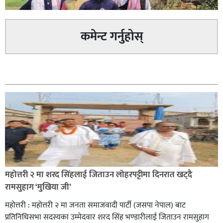
सिराहा – २ मा जनमत छापको उपस्थिति बलियो , जनता उत्साहित
कमेन्ट गर्नुहोस्
सम्बन्धित
सिराहा-२ मा संजय यादव भिड्ने !
महोत्तरी २ मा शरद सिंहलाई जिताउन लोहरपट्टीमा दिनरात खट्दै
रक्तदान सेवामा जिल्लामै दोस्रो स्थान ल्याएकोमा जनमत नेताद्वय
रामसुहाग ‘मुखिया जी’
रेडक्रस सिराहा द्वारा सम्मानित
महोत्तरी : महोत्तरी २ मा जनता समाजवादी पार्टी (जसपा नेपाल) बाट
प्रतिनिधिसभा सदस्यका उम्मेदवार शरद सिंह भण्डारीलाई जिताउन रामसुहाग