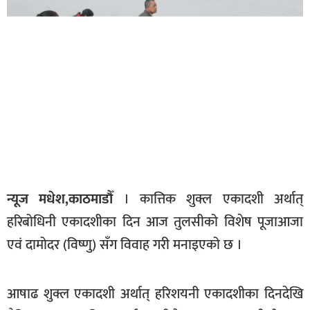
बागमती
कर्णाली
सुदूरपश्चिम
मधेश
विशेष
राजनीति
प्रमुख
समाचार
न्यूज मधेश,काठमाडौँ
। कात्तिक शुक्ल एकादशी अर्थात्
राष्ट्रिय
हरिबोधिनी एकादशीका दिन आज तुलसीको विशेष पूजाआजा
अन्तराष्ट्रिय
एवं दामोदर (विष्णु) सँग विवाह गरी मनाइएको छ ।
अन्तरबार्ता
आषाढ शुक्ल एकादशी अर्थात् हरिशयनी एकादशीका दिनदेखि
अर्थ