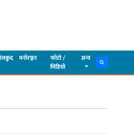
ेलकुद
मनोरञ्जन
फोटो /
अन्य
भिडियो