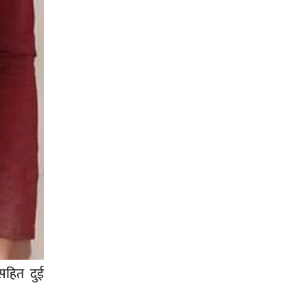
सिराहा-२ मा संजय यादव भिड्ने !
रक्तदान सेवामा जिल्लामै दोस्रो स्थान
ल्याएकोमा जनमत नेताद्वय रेडक्रस
सिराहा द्वारा सम्मानित
सिराहाको औरहीमा जेन-जी भेला सम्पन्न
सहित दुई