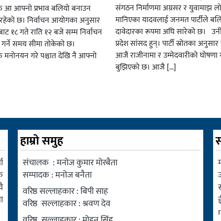
संगठन निर्माणमा अग्रसर र युवामाझ लो
हरु आ आफ्नो प्रभाव बलियो बनाउन
मानिएका यादवलाई जनमत पार्टीले बल
हेको छ। निर्वाचन आयोगका अनुसार
दावेदारका रूपमा अघि सारेको छ। उन
ट १८ गते राति १२ बजे सम्म निर्वाचन
प्रदेश सांसद हुन्। पार्टी स्रोतका अनुसा
ार गर्ने समय सीमा तोकेको छ।
आजै राजीनामा र उम्मेदवारीको घोषणा गर
रु मनोनयन गरे पश्चात देखि नै आफ्नो
बुझिएको छ। आजै […]
हाम्रो समुह
स
ा
संचालक : मनोज कुमार मोरबैता
म
क
सम्पादक : मनोज बनैता
ै
वरिष्ठ सल्लाहकार : बिपी साह
ा
वरिष्ठ सल्लाहकार : श्रवण देव
वरिष्ठ सल्लाहकार : मोहन सिंह