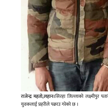
खेलकुद
मनोरञ्जन
फोटो
/
भिडियो
अन्य
समाज
शिक्षा
विचार
स्वास्थ्य
राजेन्द्र महतो,लहान।
सिरहा जिल्लाको लक्ष्मीपुर 
युवकलाई प्रहरीले पक्राउ गरेको छ ।