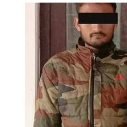
बागमती
कर्णाली
सुदूरपश्चिम
मधेश
विशेष
राजनीति
प्रमुख
समाचार
राष्ट्रिय
अन्तराष्ट्रिय
अन्तरबार्ता
अर्थ