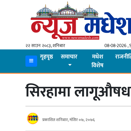
गृहपृष्ठ
समाचार
२२ साउन २०८३, शनिबार
08-08-2026 , 
स्थानीय
गृहपृष्ठ
समाचार
मधेश
राजनीत
विशेष
प्रदेश
कोशी
सिरहामा लागूऔषधसह
मधेश
प्रदेश
लुम्बिनी
प्रकाशित शनिबार, मंसिर ०७, २०७६
गण्डकी