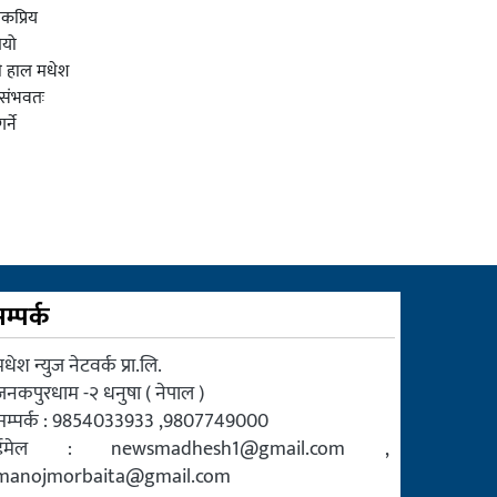
कप्रिय
ियो
ी हाल मधेश
र संभवतः
्ने
म्पर्क
धेश न्युज नेटवर्क प्रा.लि.
जनकपुरधाम -२ धनुषा ( नेपाल )
सम्पर्क : 9854033933 ,9807749000
ईमेल :
newsmadhesh1@gmail.com
,
manojmorbaita@gmail.com