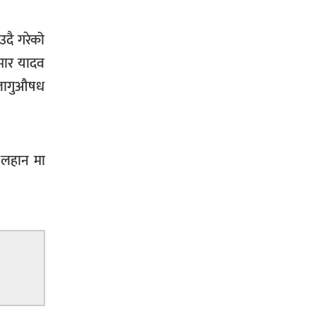
उदै गरेको
ुमार यादव
ल लागुऔषध
 लहान मा