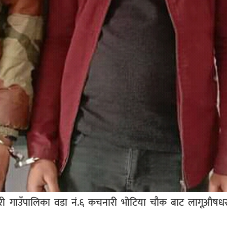
पतारी गाउँपालिका वडा नं.६ कचनारी भोटिया चौक बाट लागूऔषध