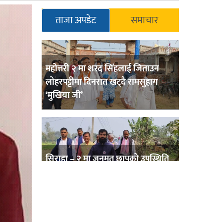
ताजा अपडेट
समाचार
महोत्तरी २ मा शरद सिंहलाई जिताउन
लोहरपट्टीमा दिनरात खट्दै रामसुहाग
‘मुखिया जी’
सिराहा – २ मा जनमत छापको उपस्थिति
बलियो , जनता उत्साहित