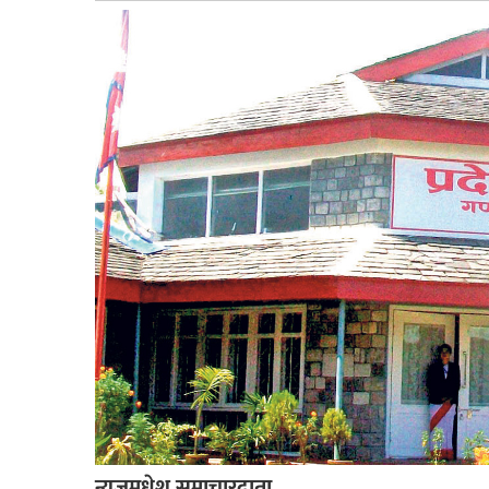
बागमती
कर्णाली
सुदूरपश्चिम
मधेश
विशेष
राजनीति
प्रमुख
समाचार
राष्ट्रिय
अन्तराष्ट्रिय
अन्तरबार्ता
अर्थ
न्यूजमधेश समाचारदाता