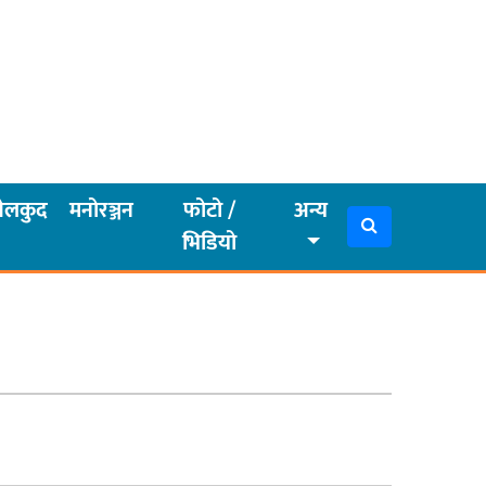
ेलकुद
मनोरञ्जन
फोटो /
अन्य
भिडियो