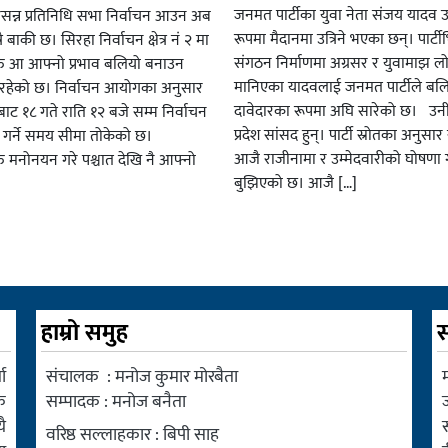
जनमत पार्टीका युवा नेता संजय यादव उ
सन्न प्रतिनिधि सभा निर्वाचन आउन अब
रूपमा मैदानमा उत्रिने भएका छन्। पार्टीभि
ै बाकी छ। सिरहा निर्वाचन क्षेत्र नं २ मा
संगठन निर्माणमा अग्रसर र युवामाझ लो
हरु आ आफ्नो प्रभाव बलियो बनाउन
मानिएका यादवलाई जनमत पार्टीले बल
हेको छ। निर्वाचन आयोगका अनुसार
दावेदारका रूपमा अघि सारेको छ। उन
ट १८ गते राति १२ बजे सम्म निर्वाचन
प्रदेश सांसद हुन्। पार्टी स्रोतका अनुसा
ार गर्ने समय सीमा तोकेको छ।
आजै राजीनामा र उम्मेदवारीको घोषणा गर
रु मनोनयन गरे पश्चात देखि नै आफ्नो
बुझिएको छ। आजै […]
हाम्रो समुह
स
ा
संचालक : मनोज कुमार मोरबैता
म
क
सम्पादक : मनोज बनैता
ै
वरिष्ठ सल्लाहकार : बिपी साह