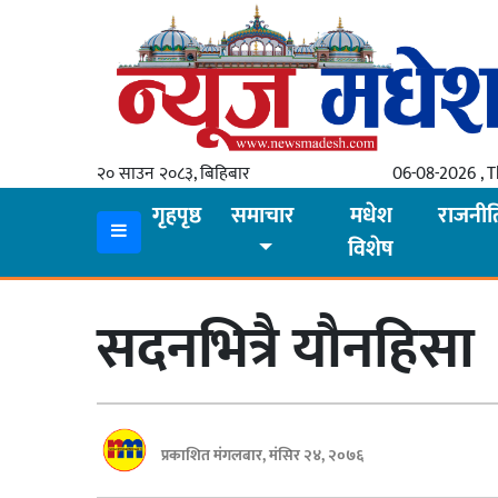
गृहपृष्ठ
समाचार
२० साउन २०८३, बिहिबार
06-08-2026 , 
स्थानीय
गृहपृष्ठ
समाचार
मधेश
राजनीत
विशेष
प्रदेश
कोशी
सदनभित्रै यौनहिसा
मधेश
प्रदेश
लुम्बिनी
प्रकाशित मंगलबार, मंसिर २४, २०७६
गण्डकी