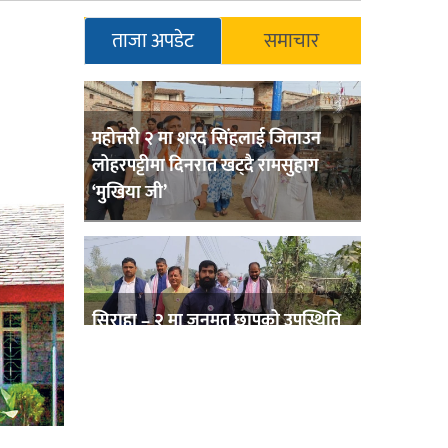
ताजा अपडेट
समाचार
महोत्तरी २ मा शरद सिंहलाई जिताउन
लोहरपट्टीमा दिनरात खट्दै रामसुहाग
‘मुखिया जी’
सिराहा – २ मा जनमत छापको उपस्थिति
बलियो , जनता उत्साहित