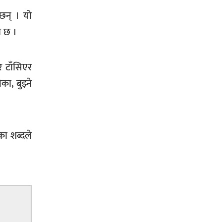
 छन् । यो
सिराहा-२ मा संजय यादव भिड्ने !
ो छ ।
र टाँसिएर
रक्तदान सेवामा जिल्लामै दोस्रो स्थान
का, बुझ्ने
ल्याएकोमा जनमत नेताद्वय रेडक्रस
सिराहा द्वारा सम्मानित
ेका शब्दले
सिराहाको औरहीमा जेन-जी भेला सम्पन्न