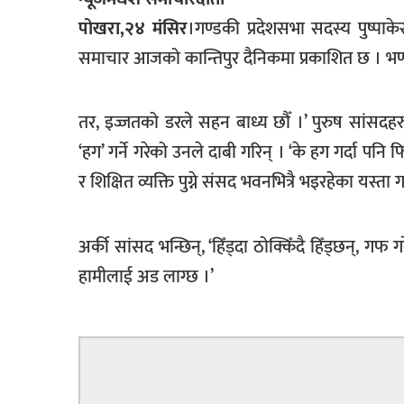
खेलकुद
पोखरा,२४ मंसिर
।गण्डकी प्रदेशसभा सदस्य पुष्पा
समाचार आजको कान्तिपुर दैनिकमा प्रकाशित छ । भण्डा
मनोरञ्जन
फोटो
/
तर, इज्जतको डरले सहन बाध्य छौँ ।’ पुरुष सांसदहर
भिडियो
‘हग’ गर्ने गरेको उनले दाबी गरिन् । ‘के हग गर्दा पनि 
अन्य
र शिक्षित व्यक्ति पुग्ने संसद भवनभित्रै भइरहेका यस्त
समाज
अर्की सांसद भन्छिन्, ‘हिँड्दा ठोक्किँदै हिँड्छन्, गफ
शिक्षा
हामीलाई अड लाग्छ ।’
विचार
स्वास्थ्य