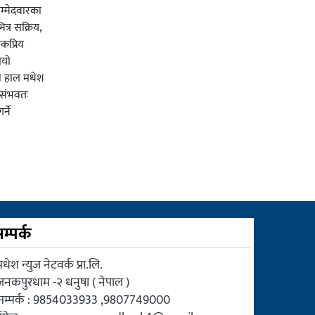
म्मेदवारका
त्र सक्रिय,
कप्रिय
ियो
ी हाल मधेश
र संभवतः
्ने
म्पर्क
धेश न्युज नेटवर्क प्रा.लि.
जनकपुरधाम -२ धनुषा ( नेपाल )
सम्पर्क : 9854033933 ,9807749000