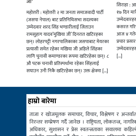
जी’
सिराहा : आ
१७ दिन मात्र
महोत्तरी : महोत्तरी २ मा जनता समाजवादी पार्टी
उम्मेदवार
(जसपा नेपाल) बाट प्रतिनिधिसभा सदस्यका
कसरत गरिर
उम्मेदवार शरद सिंह भण्डारीलाई जिताउन
आज ४ गतेबा
रामसुहाग यादव’मुखिया जी’ दिनरात खटिरहका
प्रचार प्रस
छन्। लोहरपट्टी नगरपालिकाका जसपाबाट मेयरका
उम्मेदवारह
प्रत्यासी समेत रहेका मखिया जी अहिले सिंहका
[…]
लागि चुनावी कमाण्डरका रूपमा खटिरहेका छन्। ८
औ पटक चनावी प्रतिस्पर्धामा रहेका सिंहलाई
सघाउन उनी निकै खटिरहेका छन्। उक्त क्षेत्रमा […]
हाम्रो बारेमा
ताजा र खोजमूलक समाचार, विचार, विश्लेषण र अन्तर्वार्त
निरन्तर सम्प्रेषण गर्दै जानेछ । राष्ट्रियता, लोकतन्त्र, नागरि
अधिकार, सुशासन र प्रेस स्वतन्त्रताका सवालमा कहिल्य