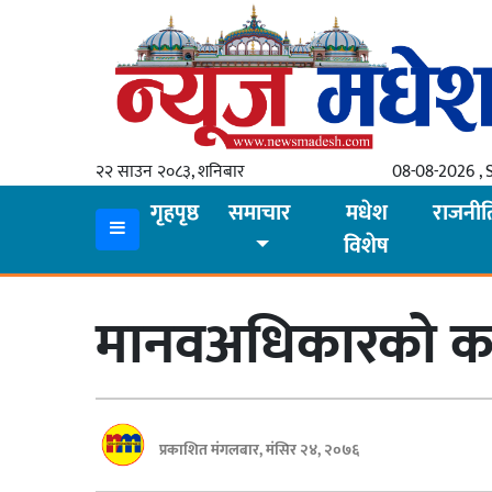
गृहपृष्ठ
समाचार
२२ साउन २०८३, शनिबार
08-08-2026 , 
स्थानीय
गृहपृष्ठ
समाचार
मधेश
राजनीत
विशेष
प्रदेश
कोशी
मानवअधिकारको कार
मधेश
प्रदेश
लुम्बिनी
प्रकाशित मंगलबार, मंसिर २४, २०७६
गण्डकी