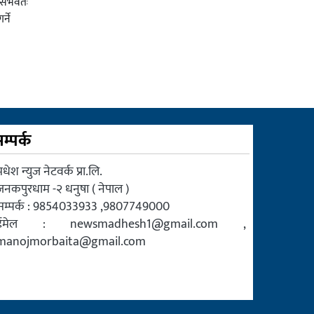
र संभवतः
्ने
म्पर्क
धेश न्युज नेटवर्क प्रा.लि.
जनकपुरधाम -२ धनुषा ( नेपाल )
सम्पर्क : 9854033933 ,9807749000
ईमेल :
newsmadhesh1@gmail.com
,
manojmorbaita@gmail.com