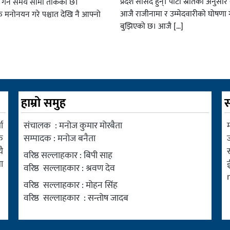
प्रदेश सांसद हुन्। पार्टी स्रोतका अनुसा
ार गर्ने समय सीमा तोकेको छ।
आजै राजीनामा र उम्मेदवारीको घोषणा गर
रु मनोनयन गरे पश्चात देखि नै आफ्नो
बुझिएको छ। आजै […]
हाम्रो समुह
स
ा
संचालक : मनोज कुमार मोरबैता
म
क
सम्पादक : मनोज बनैता
ै
वरिष्ठ सल्लाहकार : बिपी साह
ा
वरिष्ठ सल्लाहकार : श्रवण देव
वरिष्ठ सल्लाहकार : मोहन सिंह
वरिष्ठ सल्लाहकार : सन्तोष जादब