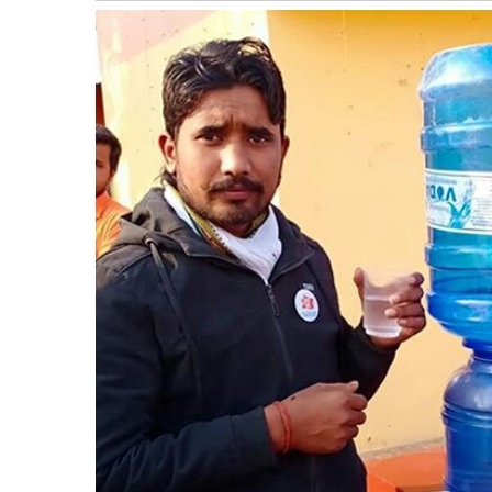
बागमती
कर्णाली
सुदूरपश्चिम
मधेश
विशेष
राजनीति
प्रमुख
समाचार
राष्ट्रिय
अन्तराष्ट्रिय
अन्तरबार्ता
अर्थ