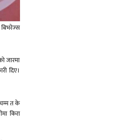
सिराहा-२ मा संजय यादव भिड्ने !
बिभरेज्स
रक्तदान सेवामा जिल्लामै दोस्रो स्थान
ल्याएकोमा जनमत नेताद्वय रेडक्रस
को जारमा
सिराहा द्वारा सम्मानित
ारी दिए।
चम्म त के
नीमा किरा
सिराहाको औरहीमा जेन-जी भेला सम्पन्न