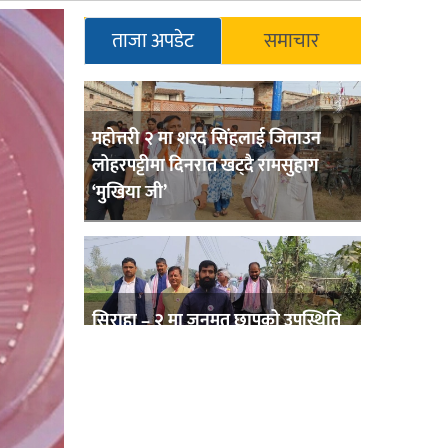
ताजा अपडेट
समाचार
महोत्तरी २ मा शरद सिंहलाई जिताउन
लोहरपट्टीमा दिनरात खट्दै रामसुहाग
‘मुखिया जी’
सिराहा – २ मा जनमत छापको उपस्थिति
बलियो , जनता उत्साहित