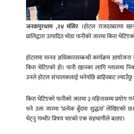
खेलकुद
मनोरञ्जन
जनकपुरधाम ,२४ मंसिर
।होटल राजदरबारमा खान
फोटो
प्रालिद्वारा उत्पादित भोडा पानीको जारमा किरा भेटिएक
/
भिडियो
होटलमा मानव अधिकारसम्बन्धी कार्यक्रम आयोजना 
अन्य
किरा भेटिएको हो। पानी खानका लागि ग्लासमा निक
समाज
उनले होटल संचालकलाई भनेपछि बाहिरबाट ल्याउँछु 
शिक्षा
विचार
किरा भेटिएको पानीको जारमा ३ महिनासम्म प्रयोग गर
स्वास्थ्य
भने उक्त जारमा ‘प्रत्येक बुँदमा शुद्धता’ लेखिएक
भेट्नु गम्भीर विषय भएको एक सहभागीले बताए।