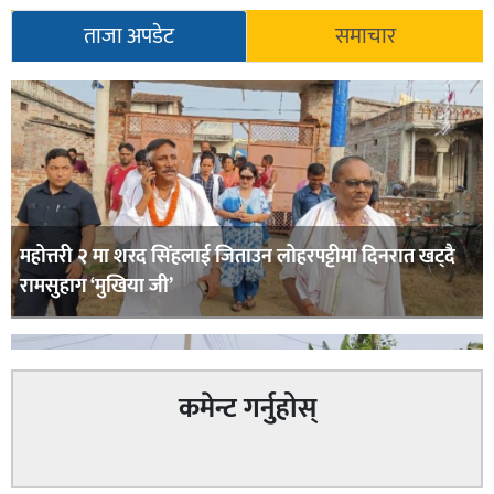
ताजा अपडेट
समाचार
महोत्तरी २ मा शरद सिंहलाई जिताउन लोहरपट्टीमा दिनरात खट्दै
रामसुहाग ‘मुखिया जी’
कमेन्ट गर्नुहोस्