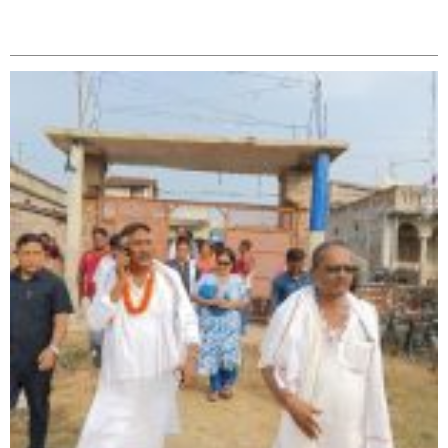
सम्बन्धित
सिराहा – २ मा जनमत छापको उपस्थिति बलियो , जनता उत्साहित
सिराहा-२ मा संजय यादव भिड्ने !