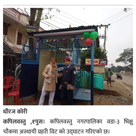
बागमती
कर्णाली
सुदूरपश्चिम
मधेश
विशेष
राजनीति
प्रमुख
समाचार
राष्ट्रिय
अन्तराष्ट्रिय
धीरज काेरी
अन्तरबार्ता
कपिलवस्तु ,१पुस
। कपिलवस्तु नगरपालिका वडा-३ भिक्षु
अर्थ
चाैकमा अस्थायी प्रहरी विट काे उद्घाटन गरिएको छ।