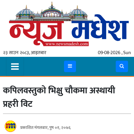
गृहपृष्ठ
समाचार
२३ साउन २०८३, आइतबार
09-08-2026 , Sun
स्थानीय
प्रदेश
कोशी
कपिलवस्तुकाे भिक्षु चाैकमा अस्थायी
मधेश
प्रदेश
प्रहरी विट
लुम्बिनी
गण्डकी
प्रकाशित मंगलबार, पुष ०१, २०७६