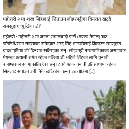
रक्तदान सेवामा जिल्लामै दोस्रो स्थान ल्याएकोमा जनमत नेताद्वय
रेडक्रस सिराहा द्वारा सम्मानित
महोत्तरी २ मा शरद सिंहलाई जिताउन लोहरपट्टीमा दिनरात खट्दै
रामसुहाग ‘मुखिया जी’
महोत्तरी : महोत्तरी २ मा जनता समाजवादी पार्टी (जसपा नेपाल) बाट
प्रतिनिधिसभा सदस्यका उम्मेदवार शरद सिंह भण्डारीलाई जिताउन रामसुहाग
यादव’मुखिया जी’ दिनरात खटिरहका छन्। लोहरपट्टी नगरपालिकाका जसपाबाट
मेयरका प्रत्यासी समेत रहेका मखिया जी अहिले सिंहका लागि चुनावी
कमाण्डरका रूपमा खटिरहेका छन्। ८ औ पटक चनावी प्रतिस्पर्धामा रहेका
सिंहलाई सघाउन उनी निकै खटिरहेका छन्। उक्त क्षेत्रमा […]
सिराहाको औरहीमा जेन-जी भेला सम्पन्न