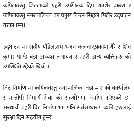
कपिलवस्तु जिल्लाकाे प्रहरी उपरीक्षक दिप शमशेर जबरा र
खेलकुद
कपिलवस्तु नगरपालिका का प्रमुख किरन सिहले मिलेर उद्घाटन
मनोरञ्जन
गरेका छन्।
फोटो
/
भिडियो
उद्घाटन मा सुदीप पाैडेल,राम भजन कलवार,प्रकाश गैरे र शिव
कुमार पाण्डे वडा अध्यक्ष लगायत र प्रहरी अन्य व्यक्तिहरु काे
अन्य
उपस्थिति रहेको थियो ।
समाज
शिक्षा
विट निर्माण मा कपिलवस्तु नगरपालिका वडा – १ काे कार्यालय
विचार
र सन्ताेषी निमार्ण सेवा काे सहयोगमा निर्माण गरिएको छ।
अस्थायी प्रहरी विट निर्माण भए पछि सर्वसाधारण व्यक्तिहरुलाई
स्वास्थ्य
सुरक्षा दिन सहयोग हुन्छ ।