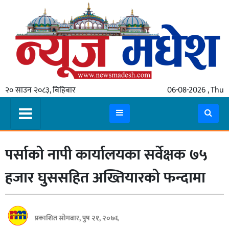
गृहपृष्ठ
समाचार
२० साउन २०८३, बिहिबार
06-08-2026 , Thu
स्थानीय
प्रदेश
कोशी
पर्साको नापी कार्यालयका सर्वेक्षक ७५
मधेश
प्रदेश
हजार घुससहित अख्तियारको फन्दामा
लुम्बिनी
गण्डकी
प्रकाशित सोमबार, पुष २१, २०७६