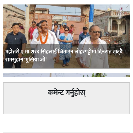
महोत्तरी २ मा शरद सिंहलाई जिताउन लोहरपट्टीमा दिनरात खट्दै
रामसुहाग ‘मुखिया जी’
कमेन्ट गर्नुहोस्
सम्बन्धित
सिराहा – २ मा जनमत छापको उपस्थिति बलियो , जनता उत्साहित