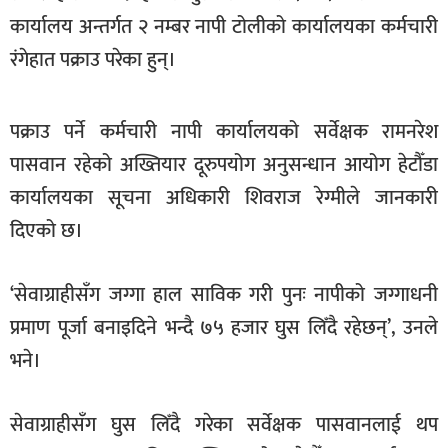
खेलकुद
कार्यालय अन्तर्गत २ नम्बर नापी टोलीको कार्यालयका कर्मचारी
रंगेहात पक्राउ परेका हुन्।
मनोरञ्जन
फोटो
/
पक्राउ पर्ने कर्मचारी नापी कार्यालयको सर्वेक्षक रामनरेश
भिडियो
पासवान रहेको अख्तियार दूरुपयोग अनुसन्धान आयोग हेटौँडा
अन्य
कार्यालयका सूचना अधिकारी शिवराज रेग्मीले जानकारी
दिएको छ।
समाज
शिक्षा
‘सेवाग्राहीसँग जग्गा हाल साविक गरी पुनः नापीको जग्गाधनी
विचार
प्रमाण पूर्जा बनाइदिने भन्दै ७५ हजार घुस लिँदै रहेछन्’, उनले
भने।
स्वास्थ्य
सेवाग्राहीसँग घुस लिँदै गरेका सर्वेक्षक पासवानलाई थप