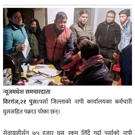
बागमती
कर्णाली
सुदूरपश्चिम
मधेश
विशेष
राजनीति
प्रमुख
समाचार
न्यूजमधेश समचारदाता
राष्ट्रिय
विरगंज,२१ पुस।
पर्सा जिल्लाको नापी कार्यालयका कर्मचारी
अन्तराष्ट्रिय
घुससहित पक्राउ परेका छन्।
अन्तरबार्ता
अर्थ
सेवाग्राहीसँग ७५ हजार घुस रकम लिँदै गर्दा पर्साको नापी