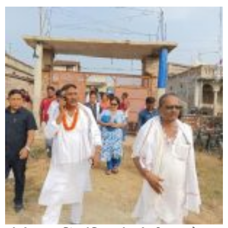
सिराहा-२ मा संजय यादव भिड्ने !
रक्तदान सेवामा जिल्लामै दोस्रो स्थान ल्याएकोमा जनमत नेताद्वय
रेडक्रस सिराहा द्वारा सम्मानित