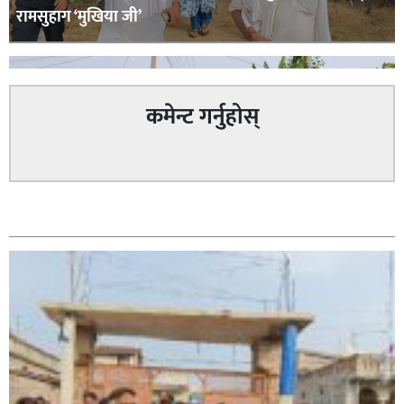
रामसुहाग ‘मुखिया जी’
कमेन्ट गर्नुहोस्
सम्बन्धित
सिराहा – २ मा जनमत छापको उपस्थिति बलियो , जनता उत्साहित