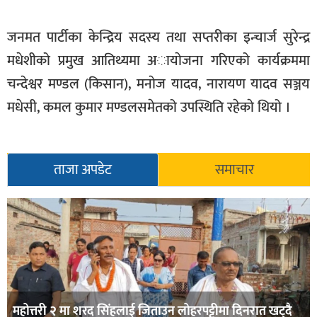
जनमत पार्टीका केन्द्रिय सदस्य तथा सप्तरीका इन्चार्ज सुरेन्द्र
मधेशीको प्रमुख आतिथ्यमा अायाेजना गरिएको कार्यक्रममा
चन्देश्वर मण्डल (किसान), मनाेज यादव, नारायण यादव सञ्जय
मधेसी, कमल कुमार मण्डलसमेतको उपस्थिति रहेकाे थियो ।
ताजा अपडेट
समाचार
महोत्तरी २ मा शरद सिंहलाई जिताउन लोहरपट्टीमा दिनरात खट्दै