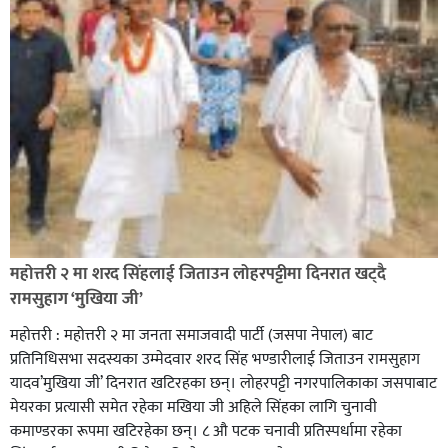
सिराहा-२ मा संजय यादव भिड्ने !
रक्तदान सेवामा जिल्लामै दोस्रो स्थान ल्याएकोमा जनमत नेताद्वय
रेडक्रस सिराहा द्वारा सम्मानित
महोत्तरी २ मा शरद सिंहलाई जिताउन लोहरपट्टीमा दिनरात खट्दै
रामसुहाग ‘मुखिया जी’
महोत्तरी : महोत्तरी २ मा जनता समाजवादी पार्टी (जसपा नेपाल) बाट
प्रतिनिधिसभा सदस्यका उम्मेदवार शरद सिंह भण्डारीलाई जिताउन रामसुहाग
यादव’मुखिया जी’ दिनरात खटिरहका छन्। लोहरपट्टी नगरपालिकाका जसपाबाट
मेयरका प्रत्यासी समेत रहेका मखिया जी अहिले सिंहका लागि चुनावी
कमाण्डरका रूपमा खटिरहेका छन्। ८ औ पटक चनावी प्रतिस्पर्धामा रहेका