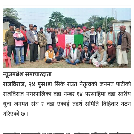
बागमती
कर्णाली
सुदूरपश्चिम
मधेश
विशेष
राजनीति
प्रमुख
न्यूजमधेश समाचारदाता
समाचार
राजविराज, २४ पुस।
डा सिके राउत नेतृत्वको जनमत पार्टीको
राष्ट्रिय
राजविराज नगरपालिका वडा नम्बर १४ परसाहिमा वडा स्तरीय
युवा जनमत संघ र वडा एकाई तदर्थ समिति बिहिवार गठन
अन्तराष्ट्रिय
गरिएको छ ।
अन्तरबार्ता
अर्थ