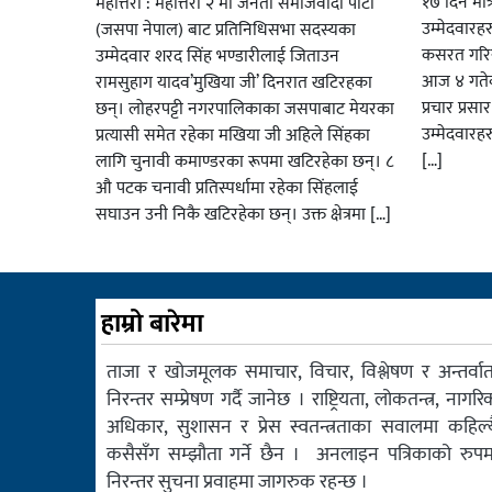
१७ दिन मात्र
महोत्तरी : महोत्तरी २ मा जनता समाजवादी पार्टी
उम्मेदवार
(जसपा नेपाल) बाट प्रतिनिधिसभा सदस्यका
कसरत गरिर
उम्मेदवार शरद सिंह भण्डारीलाई जिताउन
आज ४ गतेबा
रामसुहाग यादव’मुखिया जी’ दिनरात खटिरहका
प्रचार प्रस
छन्। लोहरपट्टी नगरपालिकाका जसपाबाट मेयरका
उम्मेदवारह
प्रत्यासी समेत रहेका मखिया जी अहिले सिंहका
[…]
लागि चुनावी कमाण्डरका रूपमा खटिरहेका छन्। ८
औ पटक चनावी प्रतिस्पर्धामा रहेका सिंहलाई
सघाउन उनी निकै खटिरहेका छन्। उक्त क्षेत्रमा […]
हाम्रो बारेमा
ताजा र खोजमूलक समाचार, विचार, विश्लेषण र अन्तर्वार्त
निरन्तर सम्प्रेषण गर्दै जानेछ । राष्ट्रियता, लोकतन्त्र, नागरि
अधिकार, सुशासन र प्रेस स्वतन्त्रताका सवालमा कहिल्य
कसैसँग सम्झौता गर्ने छैन । अनलाइन पत्रिकाको रुपम
निरन्तर सुचना प्रवाहमा जागरुक रहन्छ ।