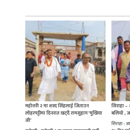
सम्बन्धित
महोत्तरी २ मा शरद सिंहलाई जिताउन
सिराहा –
लोहरपट्टीमा दिनरात खट्दै रामसुहाग ‘मुखिया
बलियो , 
जी’
सिराहा : आ