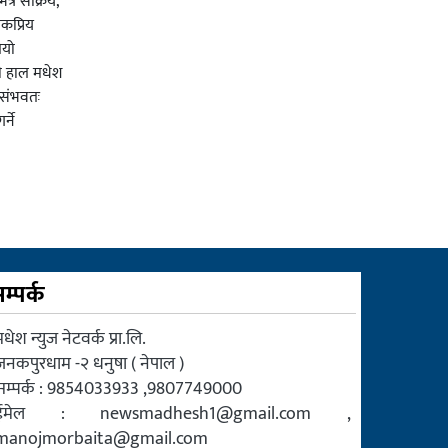
त्र सक्रिय,
कप्रिय
ियो
ी हाल मधेश
र संभवतः
्ने
म्पर्क
धेश न्युज नेटवर्क प्रा.लि.
जनकपुरधाम -२ धनुषा ( नेपाल )
सम्पर्क : 9854033933 ,9807749000
ईमेल :
newsmadhesh1@gmail.com
,
manojmorbaita@gmail.com