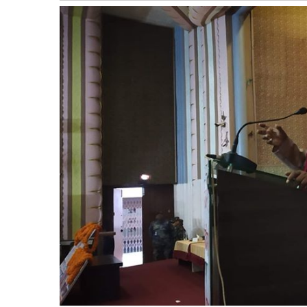
बागमती
कर्णाली
सुदूरपश्चिम
मधेश
विशेष
राजनीति
प्रमुख
समाचार
राष्ट्रिय
अन्तराष्ट्रिय
अन्तरबार्ता
अर्थ