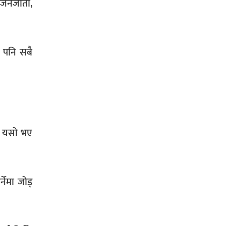
, जनजाती,
े पनि सबै
दै यसो भए
नेमा जोड्