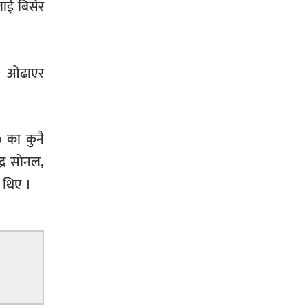
ई बिर्सेर
ला ओढाएर
) का कुनै
द्र सोनल,
 थिए ।