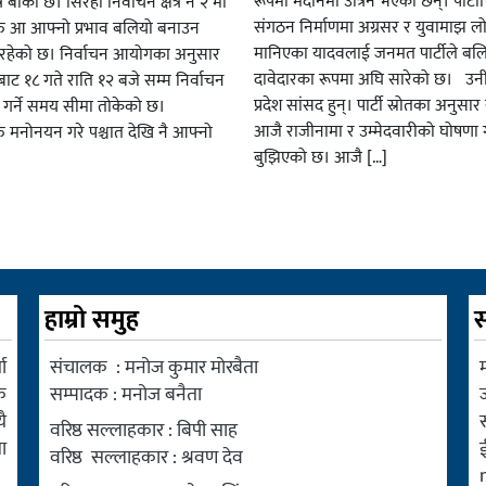
रूपमा मैदानमा उत्रिने भएका छन्। पार्टीभि
ै बाकी छ। सिरहा निर्वाचन क्षेत्र नं २ मा
संगठन निर्माणमा अग्रसर र युवामाझ लो
हरु आ आफ्नो प्रभाव बलियो बनाउन
मानिएका यादवलाई जनमत पार्टीले बल
हेको छ। निर्वाचन आयोगका अनुसार
दावेदारका रूपमा अघि सारेको छ। उन
ट १८ गते राति १२ बजे सम्म निर्वाचन
प्रदेश सांसद हुन्। पार्टी स्रोतका अनुसा
ार गर्ने समय सीमा तोकेको छ।
आजै राजीनामा र उम्मेदवारीको घोषणा गर
रु मनोनयन गरे पश्चात देखि नै आफ्नो
बुझिएको छ। आजै […]
हाम्रो समुह
स
ा
संचालक : मनोज कुमार मोरबैता
म
क
सम्पादक : मनोज बनैता
ै
वरिष्ठ सल्लाहकार : बिपी साह
ा
वरिष्ठ सल्लाहकार : श्रवण देव