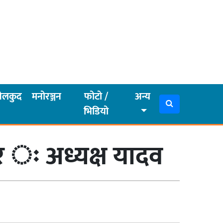
ेलकुद
मनोरञ्जन
फोटो /
अन्य
भिडियो
र ः अध्यक्ष यादव