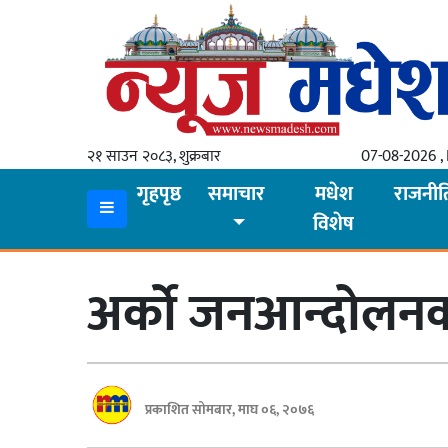
गृहपृष्ठ
समाचार
२१ साउन २०८३, शुक्रबार
07-08-2026 , 
स्थानीय
गृहपृष्ठ
समाचार
मधेश
राजनीत
विशेष
प्रदेश
कोशी
अर्काे जनआन्दोलनक
मधेश
प्रदेश
लुम्बिनी
प्रकाशित सोमबार, माघ ०६, २०७६
गण्डकी