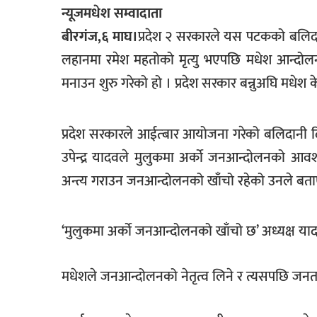
न्यूजमधेश सम्वादाता
खेलकुद
बीरगंज,६ माघ।
प्रदेश २ सरकारले यस पटकको बलिद
मनोरञ्जन
लहानमा रमेश महतोको मृत्यु भएपछि मधेश आन्दोलन
फोटो
मनाउन शुरु गरेको हो । प्रदेश सरकार बन्नुअघि मधेश 
/
भिडियो
प्रदेश सरकारले आईत्बार आयोजना गरेको बलिदानी दिवस
अन्य
उपेन्द्र यादवले मुलुकमा अर्काे जनआन्दोलनको आवश्
समाज
अन्त्य गराउन जनआन्दोलनको खाँचो रहेको उनले बता
शिक्षा
विचार
‘मुलुकमा अर्काे जनआन्दोलनको खाँचो छ’ अध्यक्ष याद
स्वास्थ्य
मधेशले जनआन्दोलनको नेतृत्व लिने र त्यसपछि जनत