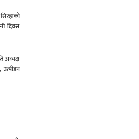
 सिरहाको
सिराहा-२ मा संजय यादव भिड्ने !
ानी दिवस
रक्तदान सेवामा जिल्लामै दोस्रो स्थान
ल्याएकोमा जनमत नेताद्वय रेडक्रस
ि अध्यक्ष
सिराहा द्वारा सम्मानित
, उत्पीडन
सिराहाको औरहीमा जेन-जी भेला सम्पन्न