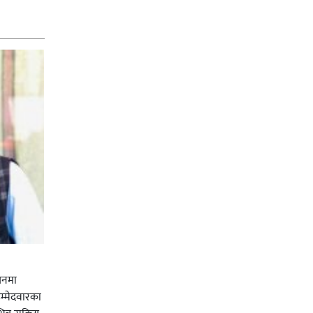
चनमा
म्मेदवारका