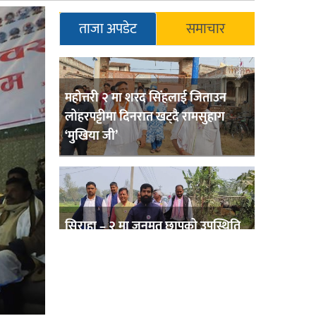
ताजा अपडेट
समाचार
महोत्तरी २ मा शरद सिंहलाई जिताउन
लोहरपट्टीमा दिनरात खट्दै रामसुहाग
‘मुखिया जी’
सिराहा – २ मा जनमत छापको उपस्थिति
बलियो , जनता उत्साहित