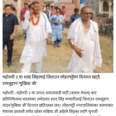
सिराहा-२ मा संजय यादव भिड्ने !
रक्तदान सेवामा जिल्लामै दोस्रो स्थान ल्याएकोमा जनमत नेताद्वय
रेडक्रस सिराहा द्वारा सम्मानित
महोत्तरी २ मा शरद सिंहलाई जिताउन लोहरपट्टीमा दिनरात खट्दै
रामसुहाग ‘मुखिया जी’
महोत्तरी : महोत्तरी २ मा जनता समाजवादी पार्टी (जसपा नेपाल) बाट
प्रतिनिधिसभा सदस्यका उम्मेदवार शरद सिंह भण्डारीलाई जिताउन रामसुहाग
यादव’मुखिया जी’ दिनरात खटिरहका छन्। लोहरपट्टी नगरपालिकाका जसपाबाट
मेयरका प्रत्यासी समेत रहेका मखिया जी अहिले सिंहका लागि चुनावी