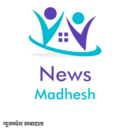
बागमती
कर्णाली
सुदूरपश्चिम
मधेश
विशेष
राजनीति
प्रमुख
समाचार
राष्ट्रिय
अन्तराष्ट्रिय
अन्तरबार्ता
अर्थ
न्यूजमधेश सम्बादाता