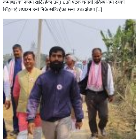
कमाण्डरका रूपमा खटिरहेका छन्। ८ औ पटक चनावी प्रतिस्पर्धामा रहेका
सिंहलाई सघाउन उनी निकै खटिरहेका छन्। उक्त क्षेत्रमा […]
सिराहाको औरहीमा जेन-जी भेला सम्पन्न