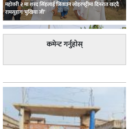
महोत्तरी २ मा शरद सिंहलाई जिताउन लोहरपट्टीमा दिनरात खट्दै
रामसुहाग ‘मुखिया जी’
कमेन्ट गर्नुहोस्
सम्बन्धित
सिराहा – २ मा जनमत छापको उपस्थिति बलियो , जनता उत्साहित