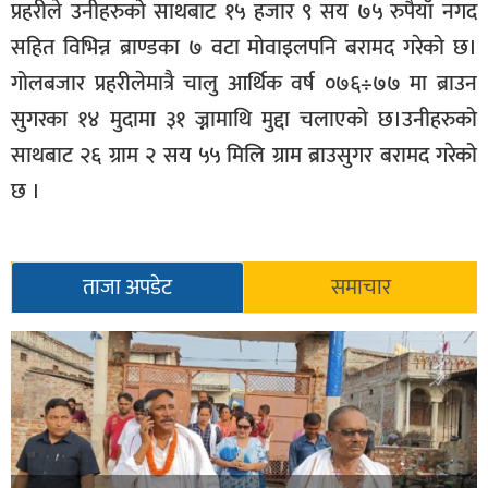
प्रहरीले उनीहरुको साथबाट १५ हजार ९ सय ७५ रुपैयाँ नगद
सहित विभिन्न ब्राण्डका ७ वटा मोवाइलपनि बरामद गरेको छ।
गोलबजार प्रहरीलेमात्रै चालु आर्थिक वर्ष ०७६÷७७ मा ब्राउन
सुगरका १४ मुदामा ३१ ज्नामाथि मुद्दा चलाएको छ।उनीहरुको
साथबाट २६ ग्राम २ सय ५५ मिलि ग्राम ब्राउसुगर बरामद गरेको
छ ।
ताजा अपडेट
समाचार