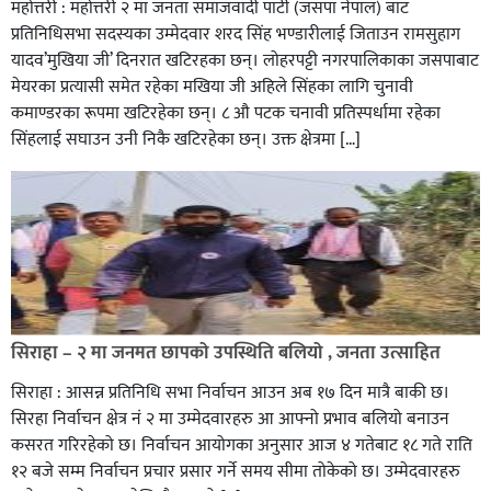
महोत्तरी : महोत्तरी २ मा जनता समाजवादी पार्टी (जसपा नेपाल) बाट
प्रतिनिधिसभा सदस्यका उम्मेदवार शरद सिंह भण्डारीलाई जिताउन रामसुहाग
यादव’मुखिया जी’ दिनरात खटिरहका छन्। लोहरपट्टी नगरपालिकाका जसपाबाट
मेयरका प्रत्यासी समेत रहेका मखिया जी अहिले सिंहका लागि चुनावी
कमाण्डरका रूपमा खटिरहेका छन्। ८ औ पटक चनावी प्रतिस्पर्धामा रहेका
सिंहलाई सघाउन उनी निकै खटिरहेका छन्। उक्त क्षेत्रमा […]
सिराहाको औरहीमा जेन-जी भेला सम्पन्न
सिराहा – २ मा जनमत छापको उपस्थिति बलियो , जनता उत्साहित
सिराहा : आसन्न प्रतिनिधि सभा निर्वाचन आउन अब १७ दिन मात्रै बाकी छ।
सिरहा निर्वाचन क्षेत्र नं २ मा उम्मेदवारहरु आ आफ्नो प्रभाव बलियो बनाउन
कसरत गरिरहेको छ। निर्वाचन आयोगका अनुसार आज ४ गतेबाट १८ गते राति
१२ बजे सम्म निर्वाचन प्रचार प्रसार गर्ने समय सीमा तोकेको छ। उम्मेदवारहरु