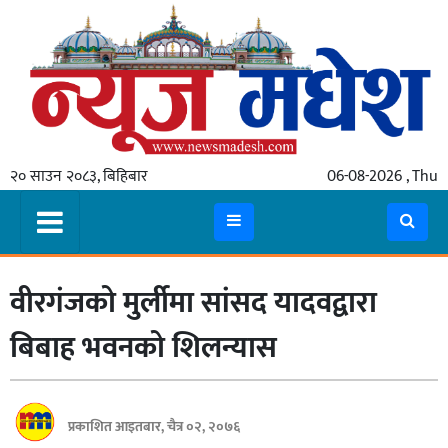
गृहपृष्ठ
समाचार
२० साउन २०८३, बिहिबार
06-08-2026 , Thu
स्थानीय
प्रदेश
कोशी
वीरगंजको मुर्लीमा सांसद यादवद्वारा
मधेश
प्रदेश
बिबाह भवनको शिलन्यास
लुम्बिनी
गण्डकी
प्रकाशित आइतबार, चैत्र ०२, २०७६