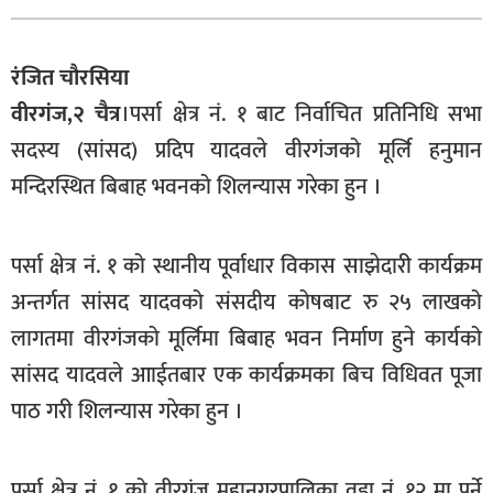
बागमती
कर्णाली
रंजित चौरसिया
सुदूरपश्चिम
वीरगंज,२ चैत्र
।पर्सा क्षेत्र नं. १ बाट निर्वाचित प्रतिनिधि सभा
मधेश
सदस्य (सांसद) प्रदिप यादवले वीरगंजको मूर्लि हनुमान
विशेष
मन्दिरस्थित बिबाह भवनको शिलन्यास गरेका हुन ।
राजनीति
प्रमुख
पर्सा क्षेत्र नं. १ को स्थानीय पूर्वाधार विकास साझेदारी कार्यक्रम
समाचार
अन्तर्गत सांसद यादवको संसदीय कोषबाट रु २५ लाखको
राष्ट्रिय
लागतमा वीरगंजको मूर्लिमा बिबाह भवन निर्माण हुने कार्यको
सांसद यादवले आाईतबार एक कार्यक्रमका बिच विधिवत पूजा
अन्तराष्ट्रिय
पाठ गरी शिलन्यास गरेका हुन ।
अन्तरबार्ता
अर्थ
पर्सा क्षेत्र नं. १ को वीरगंज महानगरपालिका वडा नं. १२ मा पर्ने