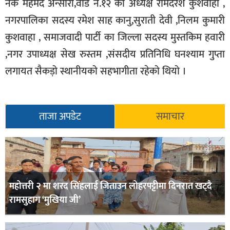
नेक महमद अन्सारी,वार्ड न.१२ का अध्यक्ष रामदरश कुशवाहा ,
नगरपालिका सदस्य रमेश साह कानु,सुराती देवी ,निलम कुमारी
कुशवाहा , समाजवादी पार्टी का जिल्ला सदस्य मुस्तकिम हवारी
,नगर उपाध्यक्ष सेख रुस्तम ,संसदीय प्रतिनिधि घनश्याम गुप्ता
लगायत सैकड़ो स्थानीयको सहभागीता रहेको थियो ।
ताजा अपडेट
समाचार
महोत्तरी २ मा शरद सिंहलाई जिताउन लोहरपट्टीमा दिनरात खट्दै
रामसुहाग ‘मुखिया जी’