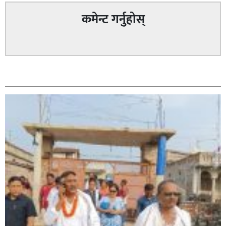
कमेन्ट गर्नुहोस्
सम्बन्धित
सिराहा – २ मा जनमत छापको उपस्थिति बलियो , जनता उत्साहित
सिराहा-२ मा संजय यादव भिड्ने !