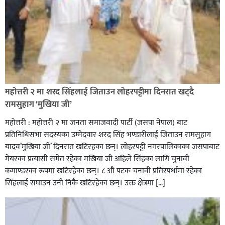
रक्तदान सेवामा जिल्लामै दोस्रो स्थान ल्याएकोमा जनमत नेताद्वय
रेडक्रस सिराहा द्वारा सम्मानित
महोत्तरी २ मा शरद सिंहलाई जिताउन लोहरपट्टीमा दिनरात खट्दै
रामसुहाग ‘मुखिया जी’
महोत्तरी : महोत्तरी २ मा जनता समाजवादी पार्टी (जसपा नेपाल) बाट
प्रतिनिधिसभा सदस्यका उम्मेदवार शरद सिंह भण्डारीलाई जिताउन रामसुहाग
यादव’मुखिया जी’ दिनरात खटिरहका छन्। लोहरपट्टी नगरपालिकाका जसपाबाट
मेयरका प्रत्यासी समेत रहेका मखिया जी अहिले सिंहका लागि चुनावी
कमाण्डरका रूपमा खटिरहेका छन्। ८ औ पटक चनावी प्रतिस्पर्धामा रहेका
सिंहलाई सघाउन उनी निकै खटिरहेका छन्। उक्त क्षेत्रमा […]
सिराहाको औरहीमा जेन-जी भेला सम्पन्न