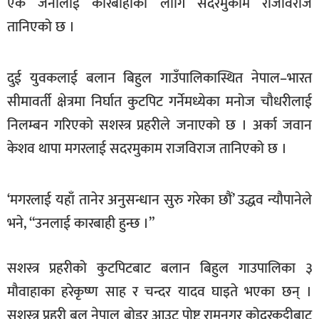
एक जनालाई कारबाहीका लागि सदरमुकाम राजविराज
खेलकुद
तानिएको छ ।
मनोरञ्जन
फोटो
दुई युवकलाई बलान बिहुल गाउँपालिकास्थित नेपाल–भारत
/
सीमावर्ती क्षेत्रमा निर्घात कुटपिट गर्नेमध्येका मनोज चौधरीलाई
भिडियो
निलम्बन गरिएको सशस्त्र प्रहरीले जनाएको छ । अर्का जवान
अन्य
केशव थापा मगरलाई सदरमुकाम राजविराज तानिएको छ ।
समाज
शिक्षा
‘मगरलाई यहाँ तानेर अनुसन्धान सुरु गरेका छौं’ उद्धव न्यौपानेले
भने, “उनलाई कारबाही हुन्छ ।”
विचार
स्वास्थ्य
सशस्त्र प्रहरीको कुटपिटबाट बलान बिहुल गाउपालिका ३
मौवाहाका हरेकृष्ण साह र चन्दर यादव घाइते भएका छन् ।
सशस्त्र प्रहरी बल नेपाल बोडर आउट पोष्ट रामनगर कोदरकट्टीबाट