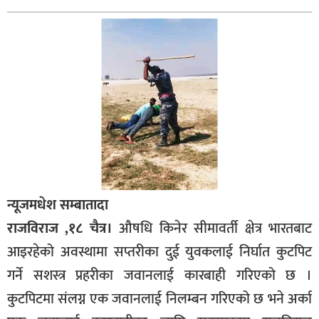
बागमती
कर्णाली
सुदूरपश्चिम
मधेश
विशेष
राजनीति
प्रमुख
समाचार
न्यूजमधेश सम्बातादा
राष्ट्रिय
राजविराज ,१८ चैत्र।
औषधि किनेर सीमावर्ती क्षेत्र भारतबाट
अन्तराष्ट्रिय
आइरहेको अवस्थामा सप्तरीका दुई युवकलाई निर्घात कुटपिट
गर्ने सशस्त्र प्रहरीका जवानलाई कारबाही गरिएको छ ।
अन्तरबार्ता
कुटपिटमा संलग्न एक जवानलाई निलम्बन गरिएको छ भने अर्का
अर्थ