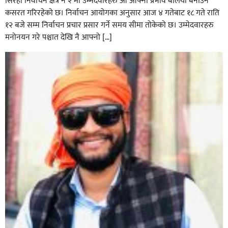
सिरहा निर्वाचन क्षेत्र नं २ मा उम्मेदवारहरु आ आफ्नो प्रभाव बलियो बनाउन
कसरत गरिरहेको छ। निर्वाचन आयोगका अनुसार आज ४ गतेबाट १८ गते राति
१२ बजे सम्म निर्वाचन प्रचार प्रसार गर्ने समय सीमा तोकेको छ। उम्मेदवारहरु
मनोनयन गरे पश्चात देखि नै आफ्नो […]